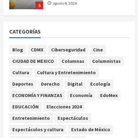
agosto 8, 2026
5
EE. UU. reconoce apoyo de
Sheinbaum contra el narco pero
CATEGORÍAS
advierte que persisten desafíos
agosto 8, 2026
1
Blog
CDMX
Ciberseguridad
Cine
México y Perú restablecen
CIUDAD DE MEXICO
Columnas
Columnistas
relaciones diplomáticas tras cuatro
Cultura
Cultura y Entretenimiento
años de enfrentamientos
agosto 8, 2026
2
Deportes
Derecho
Digital
Ecología
ECONOMÍA Y FINANZAS
Economía
EdoMex
Declaran accidental la muerte de
Brandon Clarke por consumo de
EDUCACIÓN
Elecciones 2024
heroína y cocaína
Entretenimiento
Espectáculos
agosto 8, 2026
3
Espectáculos y cultura
Estado de México