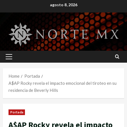
Skip
agosto 8, 2026
to
content
Primary
Menu
Home
Portada
A$AP Rocky revela el impacto emocional del tiroteo en su
residencia de Beverly Hills
Portada
A$AP Rocky revela el impacto