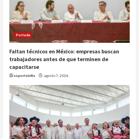
Portada
Faltan técnicos en México: empresas buscan
trabajadores antes de que terminen de
capacitarse
México y Perú restablecen
soporteinfix
agosto 7, 2026
relaciones diplomáticas tras cuatro
años de enfrentamientos
agosto 8, 2026
2
Declaran accidental la muerte de
Brandon Clarke por consumo de
heroína y cocaína
agosto 8, 2026
3