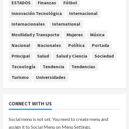
Estados Unidos reanuda
ESTADOS
Finanzas
Fútbol
parcialmente los envíos de
Innovación Tecnológica
Internacional
aguacate desde México
agosto 8, 2026
Internacionales
International
4
Movilidad y Transporte
Mujeres
Música
Denuncian robo de 5 mil dólares y un
Rolex al equipo de Junior H en el
Nacional
Nacionales
Política
Portada
AICM
Principal
Salud
Salud y Ciencia
Sociedad
agosto 8, 2026
5
Tecnología
Tendencia
Tendencias
Turismo
Universidades
CONNECT WITH US
Social menu is not set. You need to create menu and
assign it to Social Menu on Menu Settings.