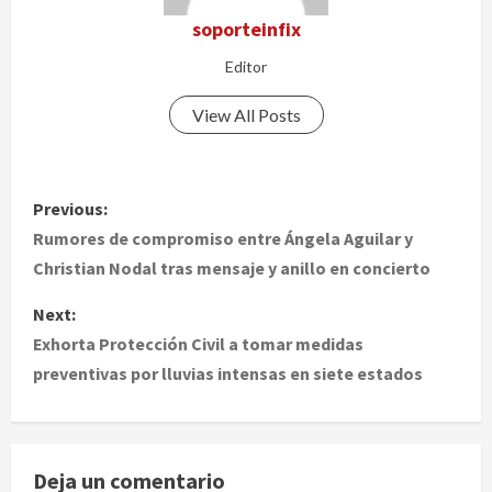
soporteinfix
Editor
View All Posts
P
Previous:
o
Rumores de compromiso entre Ángela Aguilar y
Christian Nodal tras mensaje y anillo en concierto
s
Next:
t
Exhorta Protección Civil a tomar medidas
preventivas por lluvias intensas en siete estados
n
a
v
Deja un comentario