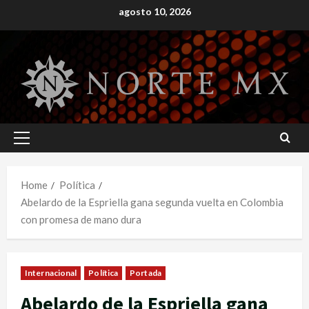
Skip
agosto 10, 2026
to
content
Primary
Menu
Home
Política
Abelardo de la Espriella gana segunda vuelta en Colombia
con promesa de mano dura
Internacional
Política
Portada
Abelardo de la Espriella gana