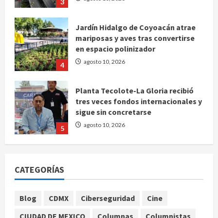
3
Jardín Hidalgo de Coyoacán atrae
mariposas y aves tras convertirse
en espacio polinizador
agosto 10, 2026
4
Planta Tecolote-La Gloria recibió
tres veces fondos internacionales y
sigue sin concretarse
agosto 10, 2026
5
Se registran 43 mil 619 aspirantes
para el examen de ingreso a la
CATEGORÍAS
UNAM
agosto 10, 2026
1
Blog
CDMX
Ciberseguridad
Cine
CIUDAD DE MEXICO
Columnas
Columnistas
Claudia Sheinbaum decreta Jornada