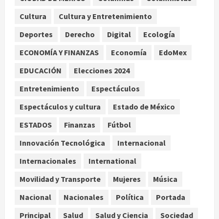
de Reforestación cada segundo
Cultura
Cultura y Entretenimiento
domingo de agosto
Deportes
Derecho
Digital
Ecología
agosto 10, 2026
2
ECONOMÍA Y FINANZAS
Economía
EdoMex
Reflexionan sobre el derecho a la
EDUCACIÓN
Elecciones 2024
ciudad y la resistencia desde el
barrio
Entretenimiento
Espectáculos
agosto 10, 2026
3
Espectáculos y cultura
Estado de México
ESTADOS
Finanzas
Fútbol
Jardín Hidalgo de Coyoacán atrae
mariposas y aves tras convertirse
Innovación Tecnológica
Internacional
en espacio polinizador
Internacionales
International
agosto 10, 2026
4
Movilidad y Transporte
Mujeres
Música
Planta Tecolote-La Gloria recibió
Nacional
Nacionales
Política
Portada
tres veces fondos internacionales y
sigue sin concretarse
Principal
Salud
Salud y Ciencia
Sociedad