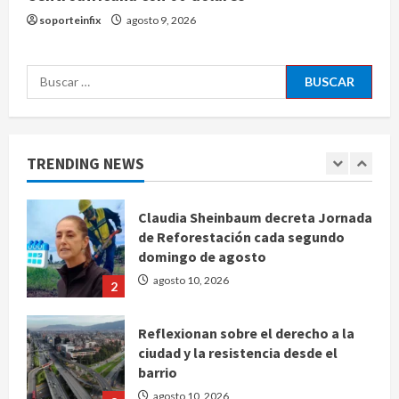
tres veces fondos internacionales y
soporteinfix
agosto 9, 2026
sigue sin concretarse
agosto 10, 2026
5
Buscar:
Se registran 43 mil 619 aspirantes
para el examen de ingreso a la
UNAM
TRENDING NEWS
agosto 10, 2026
1
Claudia Sheinbaum decreta Jornada
de Reforestación cada segundo
domingo de agosto
agosto 10, 2026
2
Reflexionan sobre el derecho a la
ciudad y la resistencia desde el
barrio
agosto 10, 2026