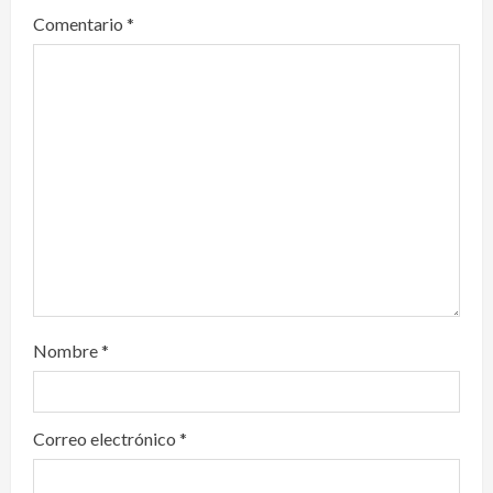
a
Comentario
*
t
i
o
n
Nombre
*
Correo electrónico
*