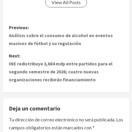
View All Posts
P
Previous:
o
Análisis sobre el consumo de alcohol en eventos
masivos de fútbol y su regulación
s
Next:
t
INE redistribuye 3,684 mdp entre partidos para el
segundo semestre de 2026; cuatro nuevas
n
organizaciones recibirán financiamiento
a
v
Deja un comentario
i
Tu dirección de correo electrónico no será publicada.
Los
g
campos obligatorios están marcados con
*