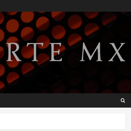
Detienen a ‘El Pony’ con fusil
M4, drogas y arsenal en
carretera de Tabasco
2
agosto 9, 2026
Melanie Martinez se presenta
en el Palacio de los Deportes
con su tour ‘Hades: The
Sacrifice’
3
agosto 9, 2026
Nacional
Sheinbaum defiende
reestructura de créditos del
Infonavit y niega riesgo
financiero
4
agosto 9, 2026
Internacional
Colombia respalda soberanía
de Marruecos sobre el Sáhara
y busca TLC