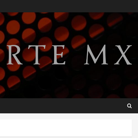
México Sub-20 derrota a
Canadá y avanza a la final del
Premundial Concacaf
agosto 8, 2026
2
Defunciones en México bajan
en 2025 a niveles previos a la
pandemia, señala Inegi
agosto 8, 2026
3
Pronostican victoria 3-1 de
América Femenil sobre Cruz
Azul en la Jornada 2
agosto 8, 2026
4
De la Espriella pronuncia su
primer discurso como
presidente de Colombia con