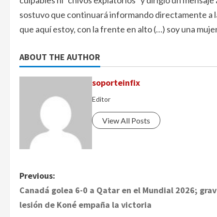
culpables ni “chivos expiatorios” y dirigió un mensaj
sostuvo que continuará informando directamente a l
que aquí estoy, con la frente en alto (…) soy una muje
ABOUT THE AUTHOR
soporteinfix
Editor
View All Posts
P
Previous:
Canadá golea 6-0 a Qatar en el Mundial 2026; gra
o
lesión de Koné empaña la victoria