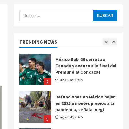
diez claves de gobierno
5
agosto 8, 2026
Buscar:
Muere a los 26 años Sydney
Towle, influencer que
documentó su lucha contra el
cáncer
TRENDING NEWS
1
agosto 8, 2026
México Sub-20 derrota a
Canadá y avanza a la final del
Premundial Concacaf
agosto 8, 2026
2
Defunciones en México bajan
en 2025 a niveles previos a la
pandemia, señala Inegi
agosto 8, 2026
3