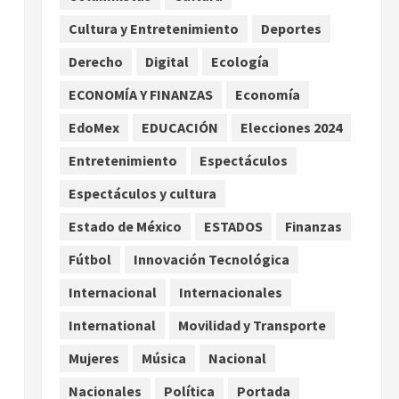
Premundial Concacaf
Cultura y Entretenimiento
Deportes
agosto 8, 2026
2
Derecho
Digital
Ecología
Defunciones en México bajan
ECONOMÍA Y FINANZAS
Economía
en 2025 a niveles previos a la
pandemia, señala Inegi
EdoMex
EDUCACIÓN
Elecciones 2024
agosto 8, 2026
3
Entretenimiento
Espectáculos
Espectáculos y cultura
Pronostican victoria 3-1 de
América Femenil sobre Cruz
Estado de México
ESTADOS
Finanzas
Azul en la Jornada 2
Fútbol
Innovación Tecnológica
agosto 8, 2026
4
Internacional
Internacionales
De la Espriella pronuncia su
primer discurso como
International
Movilidad y Transporte
presidente de Colombia con
Mujeres
Música
Nacional
diez claves de gobierno
5
agosto 8, 2026
Nacionales
Política
Portada