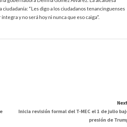
e a la gobernadora Delfina Gómez Álvarez. La alcaldesa
a ciudadanía: “Les digo a los ciudadanos tenancinguenses
r íntegra y no será hoy ni nunca que eso caiga”.
Next
ve
Inicia revisión formal del T-MEC el 1 de julio baj
presión de Trum