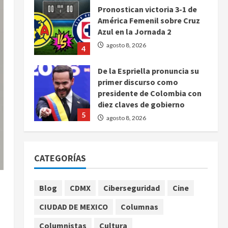
Pronostican victoria 3-1 de
América Femenil sobre Cruz
Azul en la Jornada 2
agosto 8, 2026
4
De la Espriella pronuncia su
primer discurso como
presidente de Colombia con
diez claves de gobierno
5
agosto 8, 2026
Muere a los 26 años Sydney
Towle, influencer que
CATEGORÍAS
documentó su lucha contra el
cáncer
1
agosto 8, 2026
Blog
CDMX
Ciberseguridad
Cine
CIUDAD DE MEXICO
Columnas
México Sub-20 derrota a
Canadá y avanza a la final del
Columnistas
Cultura