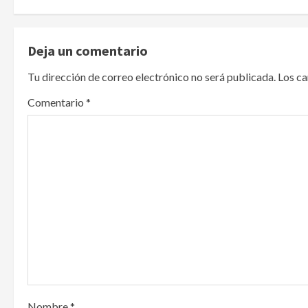
s
t
Deja un comentario
n
Tu dirección de correo electrónico no será publicada.
Los c
a
Comentario
*
v
i
g
a
t
i
o
Nombre
*