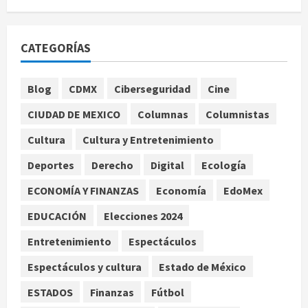
millonarias por uso no consentido
de voces femeninas
agosto 6, 2026
1
CATEGORÍAS
Publican artículo sobre adaptar la
Blog
CDMX
Ciberseguridad
Cine
vida social a la de los hijos
CIUDAD DE MEXICO
Columnas
Columnistas
agosto 6, 2026
2
Cultura
Cultura y Entretenimiento
Bacterias en el semen también
Deportes
Derecho
Digital
Ecología
condicionan el éxito del embarazo:
estudio cambia el foco al
ECONOMÍA Y FINANZAS
Economía
EdoMex
microbioma seminal
EDUCACIÓN
Elecciones 2024
3
agosto 6, 2026
Entretenimiento
Espectáculos
¿Sería posible saber si una
Espectáculos y cultura
Estado de México
inteligencia artificial tiene
consciencia?
ESTADOS
Finanzas
Fútbol
agosto 6, 2026
4