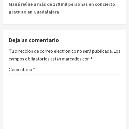
t
Maná reúne a más de 170 mil personas en concierto
gratuito en Guadalajara
n
a
v
Deja un comentario
i
Tu dirección de correo electrónico no será publicada.
Los
campos obligatorios están marcados con
*
g
Comentario
*
a
t
i
o
n