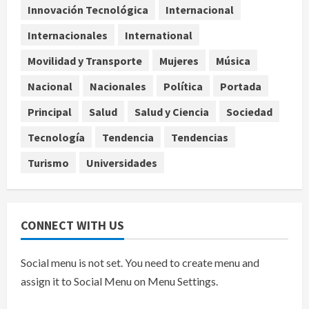
Innovación Tecnológica
Internacional
Internacionales
International
Sheinbaum confirma que el papa
León XIV no visitará México en su
Movilidad y Transporte
Mujeres
Música
gira por América Latina
agosto 6, 2026
Nacional
Nacionales
Política
Portada
5
Principal
Salud
Salud y Ciencia
Sociedad
Tecnología
Tendencia
Tendencias
Turismo
Universidades
CONNECT WITH US
Social menu is not set. You need to create menu and
assign it to Social Menu on Menu Settings.