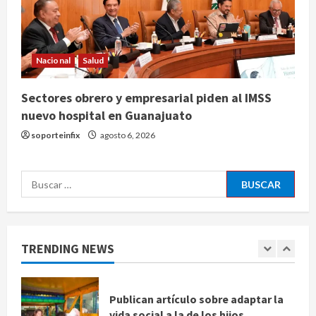
consciencia?
agosto 6, 2026
4
Nacional
Salud
Sheinbaum confirma que el papa
León XIV no visitará México en su
Sectores obrero y empresarial piden al IMSS
gira por América Latina
nuevo hospital en Guanajuato
agosto 6, 2026
5
soporteinfix
agosto 6, 2026
Bad Bunny enfrenta dos demandas
millonarias por uso no consentido
Buscar:
de voces femeninas
agosto 6, 2026
1
TRENDING NEWS
Publican artículo sobre adaptar la
vida social a la de los hijos
agosto 6, 2026
2