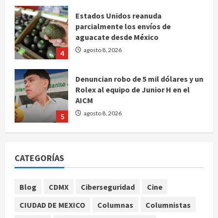
aguacate desde México
agosto 8, 2026
4
Denuncian robo de 5 mil dólares y un
Rolex al equipo de Junior H en el
AICM
agosto 8, 2026
5
EE. UU. reconoce apoyo de
Sheinbaum contra el narco pero
advierte que persisten desafíos
agosto 8, 2026
1
CATEGORÍAS
México y Perú restablecen
relaciones diplomáticas tras cuatro
Blog
CDMX
Ciberseguridad
Cine
años de enfrentamientos
CIUDAD DE MEXICO
Columnas
Columnistas
agosto 8, 2026
2