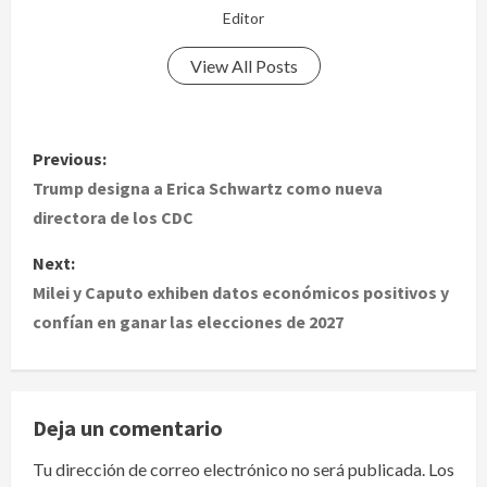
Editor
View All Posts
P
Previous:
o
Trump designa a Erica Schwartz como nueva
directora de los CDC
s
Next:
t
Milei y Caputo exhiben datos económicos positivos y
confían en ganar las elecciones de 2027
n
a
v
Deja un comentario
i
Tu dirección de correo electrónico no será publicada.
Los