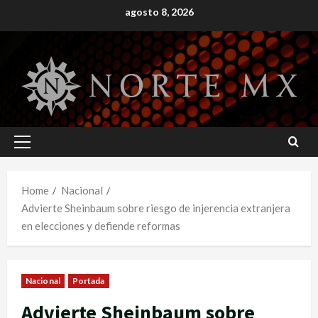
Skip
agosto 8, 2026
to
content
Primary
Menu
Home
Nacional
Advierte Sheinbaum sobre riesgo de injerencia extranjera
en elecciones y defiende reformas
Nacional
Portada
Advierte Sheinbaum sobre