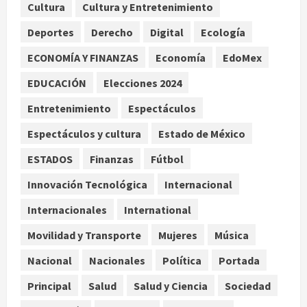
Cultura
Cultura y Entretenimiento
Declaran accidental la muerte de
Deportes
Derecho
Digital
Ecología
Brandon Clarke por consumo de
heroína y cocaína
ECONOMÍA Y FINANZAS
Economía
EdoMex
agosto 8, 2026
3
EDUCACIÓN
Elecciones 2024
Entretenimiento
Espectáculos
Estados Unidos reanuda
parcialmente los envíos de
Espectáculos y cultura
Estado de México
aguacate desde México
ESTADOS
Finanzas
Fútbol
agosto 8, 2026
4
Innovación Tecnológica
Internacional
Denuncian robo de 5 mil dólares y un
Internacionales
International
Rolex al equipo de Junior H en el
AICM
Movilidad y Transporte
Mujeres
Música
agosto 8, 2026
5
Nacional
Nacionales
Política
Portada
Principal
Salud
Salud y Ciencia
Sociedad