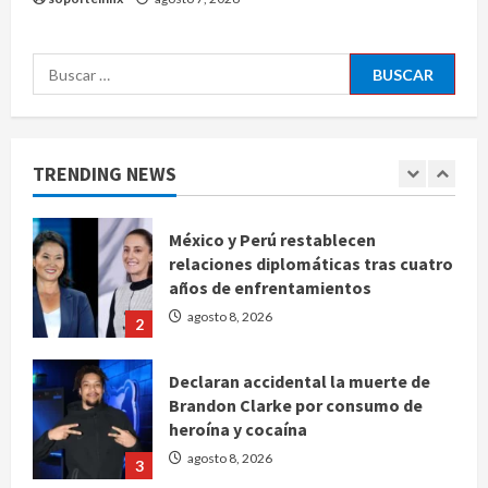
EE. UU. reconoce apoyo de
Sheinbaum contra el narco pero
Buscar:
advierte que persisten desafíos
agosto 8, 2026
1
México y Perú restablecen
TRENDING NEWS
relaciones diplomáticas tras cuatro
años de enfrentamientos
agosto 8, 2026
2
Declaran accidental la muerte de
Brandon Clarke por consumo de
heroína y cocaína
agosto 8, 2026
3
Estados Unidos reanuda
parcialmente los envíos de