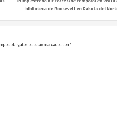
zas
Trump estrena Air Force One temporal en visita 
biblioteca de Roosevelt en Dakota del Nort
ampos obligatorios están marcados con
*