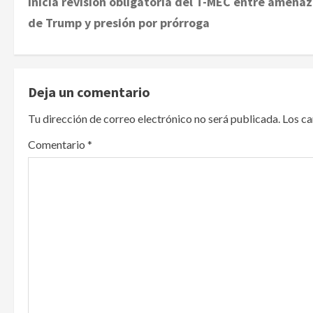
Inicia revisión obligatoria del T-MEC entre amena
o
de Trump y presión por prórroga
s
t
Deja un comentario
n
Tu dirección de correo electrónico no será publicada.
Los c
a
Comentario
*
v
i
g
a
t
i