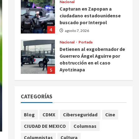
Nacional
Capturan en Zapopan a
ciudadano estadounidense
buscado por Interpol
4
agosto 7, 2026
Nacional
Portada
Detienen al exgobernador de
Guerrero Ángel Aguirre por
obstrucción en el caso
Ayotzinapa
5
agosto 7, 2026
Nacional
Michoacán intensifica
CATEGORÍAS
combate a la extorsión en
zona aguacatera y Tierra
Caliente
1
Blog
CDMX
Ciberseguridad
Cine
agosto 7, 2026
Nacional
CIUDAD DE MEXICO
Columnas
SMN pronostica lluvias
intensas, granizo y calor
Columnistas
Cultura