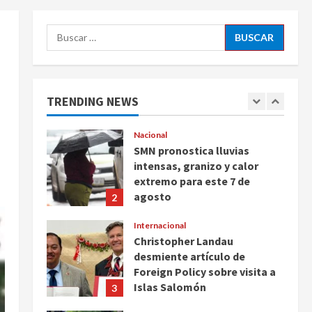
Ayotzinapa
5
Buscar:
agosto 7, 2026
Nacional
Michoacán intensifica
combate a la extorsión en
zona aguacatera y Tierra
TRENDING NEWS
Caliente
1
agosto 7, 2026
Nacional
SMN pronostica lluvias
intensas, granizo y calor
extremo para este 7 de
agosto
2
agosto 7, 2026
Internacional
Christopher Landau
desmiente artículo de
Foreign Policy sobre visita a
Islas Salomón
3
agosto 7, 2026