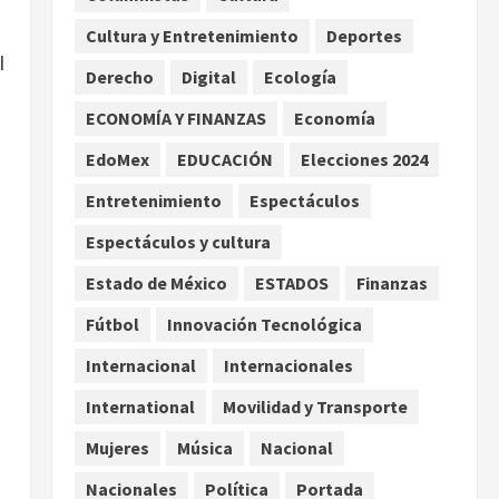
extremo para este 7 de
Cultura y Entretenimiento
Deportes
agosto
2
l
agosto 7, 2026
Derecho
Digital
Ecología
Internacional
Christopher Landau
ECONOMÍA Y FINANZAS
Economía
desmiente artículo de
EdoMex
EDUCACIÓN
Elecciones 2024
Foreign Policy sobre visita a
Islas Salomón
3
Entretenimiento
Espectáculos
agosto 7, 2026
Nacional
Espectáculos y cultura
Capturan en Zapopan a
ciudadano estadounidense
Estado de México
ESTADOS
Finanzas
buscado por Interpol
Fútbol
Innovación Tecnológica
4
agosto 7, 2026
Internacional
Internacionales
Nacional
Portada
Detienen al exgobernador de
International
Movilidad y Transporte
Guerrero Ángel Aguirre por
Mujeres
Música
Nacional
obstrucción en el caso
Ayotzinapa
5
Nacionales
Política
Portada