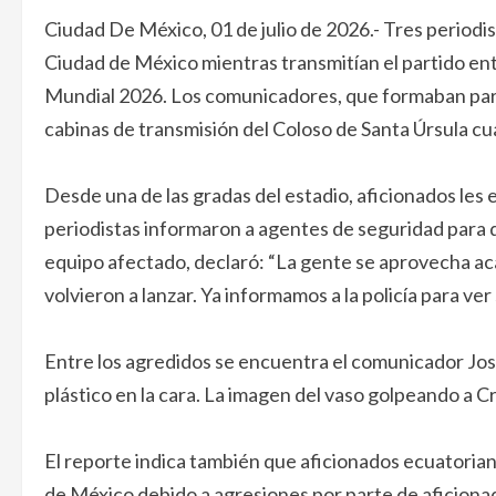
Ciudad De México, 01 de julio de 2026.- Tres periodi
Ciudad de México mientras transmitían el partido entr
Mundial 2026. Los comunicadores, que formaban part
cabinas de transmisión del Coloso de Santa Úrsula c
Desde una de las gradas del estadio, aficionados les 
periodistas informaron a agentes de seguridad para q
equipo afectado, declaró: “La gente se aprovecha acá
volvieron a lanzar. Ya informamos a la policía para ve
Entre los agredidos se encuentra el comunicador José
plástico en la cara. La imagen del vaso golpeando a Cr
El reporte indica también que aficionados ecuatoria
de México debido a agresiones por parte de aficiona