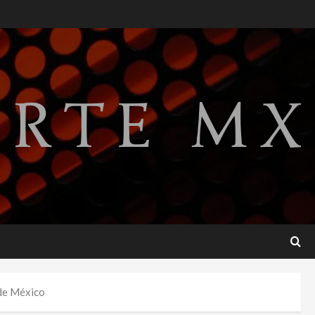
SMN pronostica lluvias
intensas, granizo y calor
extremo para este 7 de
agosto
2
agosto 7, 2026
Internacional
Christopher Landau
desmiente artículo de
Foreign Policy sobre visita a
Islas Salomón
3
agosto 7, 2026
Nacional
Capturan en Zapopan a
ciudadano estadounidense
buscado por Interpol
4
agosto 7, 2026
Nacional
Portada
Detienen al exgobernador de
 de México
Guerrero Ángel Aguirre por
obstrucción en el caso