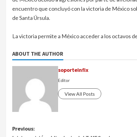
encuentro que concluyó con la victoria de México so
de Santa Úrsula.
La victoria permite a México acceder a los octavos d
ABOUT THE AUTHOR
soporteinfix
Editor
View All Posts
P
Previous: