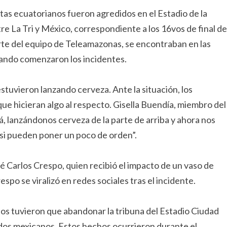
stas ecuatorianos fueron agredidos en el Estadio de la
e La Tri y México, correspondiente a los 16vos de final de
e del equipo de Teleamazonas, se encontraban en las
uando comenzaron los incidentes.
estuvieron lanzando cerveza. Ante la situación, los
ue hicieran algo al respecto. Gisella Buendía, miembro del
, lanzándonos cerveza de la parte de arriba y ahora nos
r si pueden poner un poco de orden”.
 Carlos Crespo, quien recibió el impacto de un vaso de
espo se viralizó en redes sociales tras el incidente.
nos tuvieron que abandonar la tribuna del Estadio Ciudad
dos mexicanos. Estos hechos ocurrieron durante el