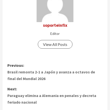
soporteinfix
Editor
View All Posts
P
Previous:
o
Brasil remonta 2-1 a Japón y avanza a octavos de
final del Mundial 2026
s
Next:
t
Paraguay elimina a Alemania en penales y decreta
feriado nacional
n