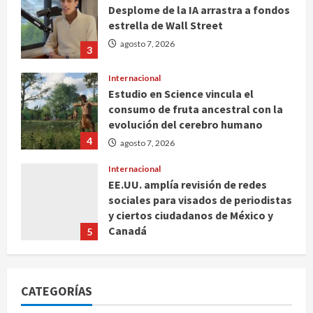
Desplome de la IA arrastra a fondos
estrella de Wall Street
agosto 7, 2026
3
Internacional
Estudio en Science vincula el
consumo de fruta ancestral con la
evolución del cerebro humano
4
agosto 7, 2026
Internacional
EE.UU. amplía revisión de redes
sociales para visados de periodistas
y ciertos ciudadanos de México y
Canadá
5
agosto 7, 2026
Nacional
Fallece Carlos Garfias Merlos,
CATEGORÍAS
arzobispo emérito de Morelia