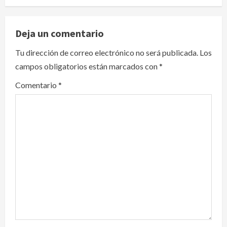
a
v
Deja un comentario
i
Tu dirección de correo electrónico no será publicada.
Los
campos obligatorios están marcados con
*
g
Comentario
*
a
t
i
o
n