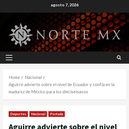
Skip
agosto 7, 2026
to
content
Primary
Menu
Home
Nacional
Aguirre advierte sobre el nivel de Ecuador y confía en la
madurez de México para los dieciseisavos
Deportes
Nacional
Portada
Aguirre advierte sobre el nivel