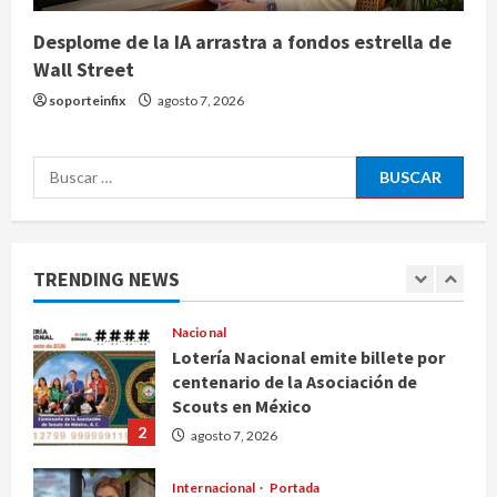
agosto 7, 2026
Desplome de la IA arrastra a fondos estrella de
Internacional
Wall Street
EE.UU. amplía revisión de redes
sociales para visados de periodistas
soporteinfix
agosto 7, 2026
y ciertos ciudadanos de México y
Canadá
5
Buscar:
agosto 7, 2026
Nacional
Fallece Carlos Garfias Merlos,
arzobispo emérito de Morelia
TRENDING NEWS
agosto 7, 2026
1
Nacional
Lotería Nacional emite billete por
centenario de la Asociación de
Scouts en México
2
agosto 7, 2026
Internacional
Portada