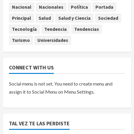
EE.UU. amplía revisión de redes
Nacional
Nacionales
Política
Portada
sociales para visados de periodistas
Principal
Salud
Salud y Ciencia
Sociedad
y ciertos ciudadanos de México y
Canadá
5
Tecnología
Tendencia
Tendencias
agosto 7, 2026
Turismo
Universidades
CONNECT WITH US
Social menu is not set. You need to create menu and
assign it to Social Menu on Menu Settings.
TAL VEZ TE LAS PERDISTE