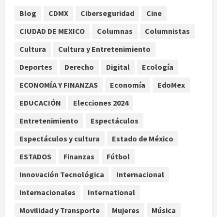
agosto 7, 2026
1
Blog
CDMX
Ciberseguridad
Cine
Nacional
CIUDAD DE MEXICO
Columnas
Columnistas
Lotería Nacional emite billete por
centenario de la Asociación de
Cultura
Cultura y Entretenimiento
Scouts en México
Deportes
Derecho
Digital
Ecología
2
agosto 7, 2026
ECONOMÍA Y FINANZAS
Economía
EdoMex
Internacional
Portada
EDUCACIÓN
Elecciones 2024
Desplome de la IA arrastra a fondos
estrella de Wall Street
Entretenimiento
Espectáculos
agosto 7, 2026
3
Espectáculos y cultura
Estado de México
Internacional
ESTADOS
Finanzas
Fútbol
Estudio en Science vincula el
consumo de fruta ancestral con la
Innovación Tecnológica
Internacional
evolución del cerebro humano
Internacionales
International
4
agosto 7, 2026
Movilidad y Transporte
Mujeres
Música
Internacional