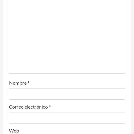
a
t
i
o
n
Nombre
*
Correo electrónico
*
Web