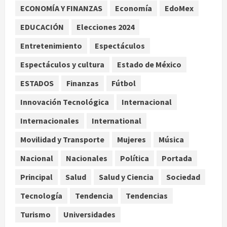
estudio cambia el foco al
ECONOMÍA Y FINANZAS
Economía
EdoMex
microbioma seminal
3
EDUCACIÓN
Elecciones 2024
agosto 6, 2026
Entretenimiento
Espectáculos
¿Sería posible saber si una
inteligencia artificial tiene
Espectáculos y cultura
Estado de México
consciencia?
ESTADOS
Finanzas
Fútbol
agosto 6, 2026
4
Innovación Tecnológica
Internacional
Sheinbaum confirma que el papa
Internacionales
International
León XIV no visitará México en su
gira por América Latina
Movilidad y Transporte
Mujeres
Música
agosto 6, 2026
5
Nacional
Nacionales
Política
Portada
Principal
Salud
Salud y Ciencia
Sociedad
Tecnología
Tendencia
Tendencias
Turismo
Universidades