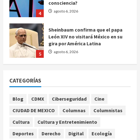
Sheinbaum confirma que el papa
León XIV no visitará México en su
gira por América Latina
agosto 6, 2026
5
Bad Bunny enfrenta dos demandas
millonarias por uso no consentido
de voces femeninas
agosto 6, 2026
1
CATEGORÍAS
Publican artículo sobre adaptar la
Blog
CDMX
Ciberseguridad
Cine
vida social a la de los hijos
agosto 6, 2026
CIUDAD DE MEXICO
Columnas
Columnistas
2
Cultura
Cultura y Entretenimiento
Bacterias en el semen también
Deportes
Derecho
Digital
Ecología
condicionan el éxito del embarazo: