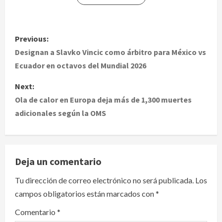
P
Previous:
o
Designan a Slavko Vincic como árbitro para México vs
Ecuador en octavos del Mundial 2026
s
Next:
t
Ola de calor en Europa deja más de 1,300 muertes
adicionales según la OMS
n
a
v
Deja un comentario
i
Tu dirección de correo electrónico no será publicada.
Los
campos obligatorios están marcados con
*
g
Comentario
*