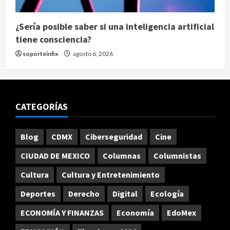
¿Sería posible saber si una inteligencia artificial
tiene consciencia?
soporteinfix
agosto 6, 2026
CATEGORÍAS
Blog
CDMX
Ciberseguridad
Cine
CIUDAD DE MEXICO
Columnas
Columnistas
Cultura
Cultura y Entretenimiento
Deportes
Derecho
Digital
Ecología
ECONOMÍA Y FINANZAS
Economía
EdoMex