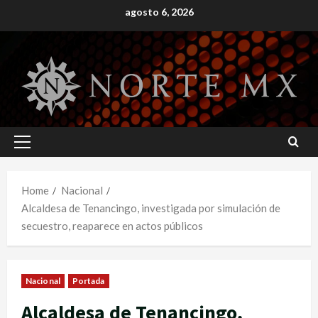
Skip
agosto 6, 2026
to
content
Primary
Menu
Home
Nacional
Alcaldesa de Tenancingo, investigada por simulación de
secuestro, reaparece en actos públicos
Nacional
Portada
Alcaldesa de Tenancingo,