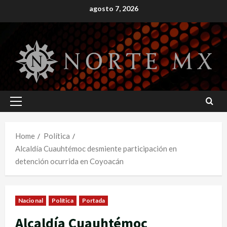
Skip
agosto 7, 2026
to
content
Primary
Menu
Home
Política
Alcaldía Cuauhtémoc desmiente participación en
detención ocurrida en Coyoacán
Nacional
Política
Portada
Alcaldía Cuauhtémoc