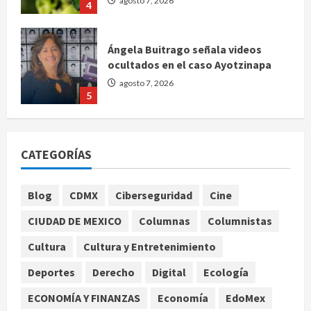
agosto 7, 2026
4
Ángela Buitrago señala videos
ocultados en el caso Ayotzinapa
agosto 7, 2026
5
Charlotte FC vs Atlas: Fecha,
horario y canal para ver el partido
CATEGORÍAS
de la Leagues Cup 2026
agosto 7, 2026
1
Blog
CDMX
Ciberseguridad
Cine
CIUDAD DE MEXICO
Columnas
Columnistas
Colombia despide al gobierno de
Gustavo Petro tras cuatro años de
Cultura
Cultura y Entretenimiento
promesas de cambio
Deportes
Derecho
Digital
Ecología
agosto 7, 2026
2
ECONOMÍA Y FINANZAS
Economía
EdoMex