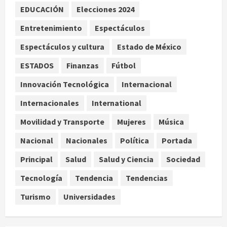
Hijos de presidentes bajo escrutinio
EDUCACIÓN
Elecciones 2024
institucional en Brasil, Guinea
Ecuatorial, Angola y EE.UU.
Entretenimiento
Espectáculos
agosto 7, 2026
3
Espectáculos y cultura
Estado de México
ESTADOS
Finanzas
Fútbol
Investiga Cofepris posible vínculo
de chiles jalapeños mexicanos con
Innovación Tecnológica
Internacional
brote de salmonelosis en EU
Internacionales
International
agosto 7, 2026
4
Movilidad y Transporte
Mujeres
Música
Ángela Buitrago señala videos
Nacional
Nacionales
Política
Portada
ocultados en el caso Ayotzinapa
Principal
Salud
Salud y Ciencia
Sociedad
agosto 7, 2026
5
Tecnología
Tendencia
Tendencias
Turismo
Universidades