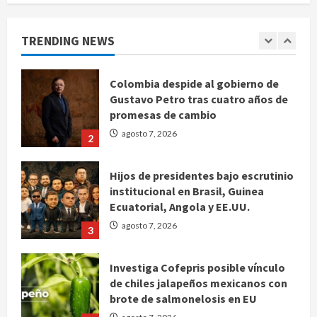
horario y canal para ver el partido
de la Leagues Cup 2026
TRENDING NEWS
agosto 7, 2026
1
Colombia despide al gobierno de
Gustavo Petro tras cuatro años de
promesas de cambio
agosto 7, 2026
2
Hijos de presidentes bajo escrutinio
institucional en Brasil, Guinea
Ecuatorial, Angola y EE.UU.
agosto 7, 2026
3
Investiga Cofepris posible vínculo
de chiles jalapeños mexicanos con
brote de salmonelosis en EU