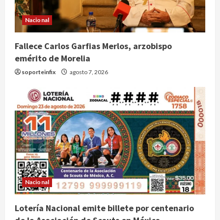
Nacional
Fallece Carlos Garfias Merlos, arzobispo
emérito de Morelia
soporteinfix
agosto 7, 2026
Colombia despide al gobierno de
Nacional
Gustavo Petro tras cuatro años de
promesas de cambio
Lotería Nacional emite billete por centenario
agosto 7, 2026
2