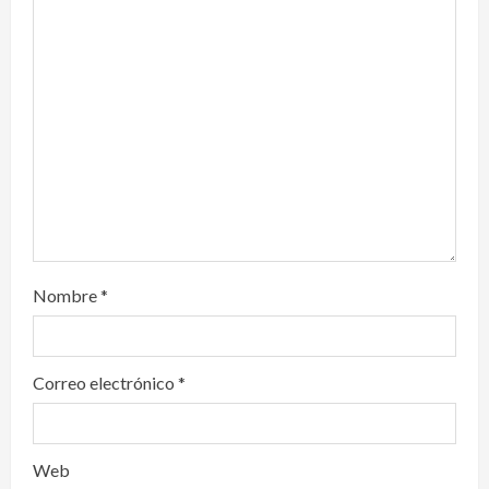
t
i
o
n
Nombre
*
Correo electrónico
*
Web