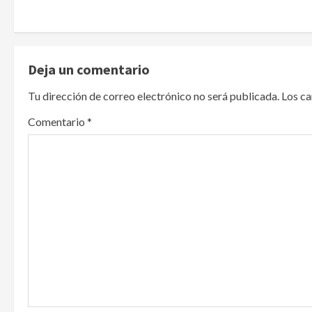
s
t
n
Deja un comentario
a
Tu dirección de correo electrónico no será publicada.
Los c
v
Comentario
*
i
g
a
t
i
o