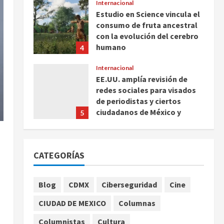
Internacional
Estudio en Science vincula el
consumo de fruta ancestral
con la evolución del cerebro
humano
4
agosto 7, 2026
Internacional
EE.UU. amplía revisión de
redes sociales para visados
de periodistas y ciertos
ciudadanos de México y
5
Canadá
Nacional
agosto 7, 2026
Fallece Carlos Garfias
CATEGORÍAS
Merlos, arzobispo emérito de
Morelia
1
agosto 7, 2026
Blog
CDMX
Ciberseguridad
Cine
Nacional
CIUDAD DE MEXICO
Columnas
Lotería Nacional emite
billete por centenario de la
Columnistas
Cultura