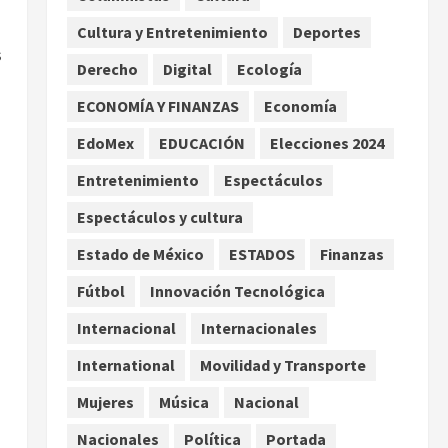
Asociación de Scouts en
Cultura y Entretenimiento
Deportes
México
2
s
agosto 7, 2026
Derecho
Digital
Ecología
Internacional
Portada
Desplome de la IA arrastra a
ECONOMÍA Y FINANZAS
Economía
fondos estrella de Wall
EdoMex
EDUCACIÓN
Elecciones 2024
Street
3
agosto 7, 2026
Entretenimiento
Espectáculos
Internacional
Espectáculos y cultura
Estudio en Science vincula el
consumo de fruta ancestral
Estado de México
ESTADOS
Finanzas
con la evolución del cerebro
Fútbol
Innovación Tecnológica
humano
4
agosto 7, 2026
Internacional
Internacionales
Internacional
EE.UU. amplía revisión de
International
Movilidad y Transporte
redes sociales para visados
Mujeres
Música
Nacional
de periodistas y ciertos
ciudadanos de México y
5
Nacionales
Política
Portada
Canadá