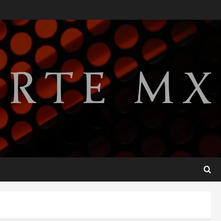
Lotería Nacional emite
billete por centenario de la
Asociación de Scouts en
México
2
agosto 7, 2026
Internacional
Portada
Desplome de la IA arrastra a
fondos estrella de Wall
Street
3
agosto 7, 2026
Internacional
Estudio en Science vincula el
consumo de fruta ancestral
con la evolución del cerebro
humano
4
agosto 7, 2026
Internacional
EE.UU. amplía revisión de
redes sociales para visados
de periodistas y ciertos