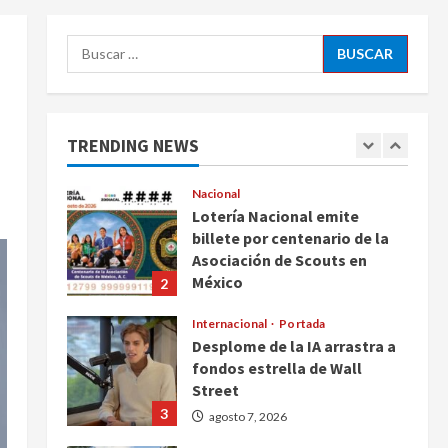
ciudadanos de México y
5
Canadá
Buscar:
Nacional
agosto 7, 2026
Fallece Carlos Garfias
Merlos, arzobispo emérito de
Morelia
TRENDING NEWS
1
agosto 7, 2026
Nacional
Lotería Nacional emite
billete por centenario de la
Asociación de Scouts en
México
2
agosto 7, 2026
Internacional
Portada
Desplome de la IA arrastra a
fondos estrella de Wall
Street
3
agosto 7, 2026