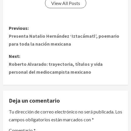
View All Posts
P
Previous:
o
Presenta Natalio Hernández ‘Iztacámatl’, poemario
para toda la nación mexicana
s
Next:
t
Roberto Alvarado: trayectoria, títulos y vida
personal del mediocampista mexicano
n
a
v
Deja un comentario
i
Tu dirección de correo electrónico no será publicada.
Los
campos obligatorios están marcados con
*
g
Comentario
*