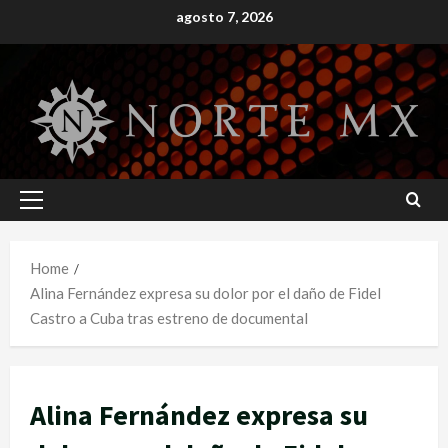
Skip
agosto 7, 2026
to
content
Primary
Menu
Home
Alina Fernández expresa su dolor por el daño de Fidel
Castro a Cuba tras estreno de documental
Alina Fernández expresa su