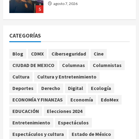
agosto 7, 2026
5
Charlotte FC vs Atlas: Fecha,
horario y canal para ver el partido
CATEGORÍAS
de la Leagues Cup 2026
agosto 7, 2026
1
Blog
CDMX
Ciberseguridad
Cine
CIUDAD DE MEXICO
Columnas
Columnistas
Colombia despide al gobierno de
Gustavo Petro tras cuatro años de
Cultura
Cultura y Entretenimiento
promesas de cambio
Deportes
Derecho
Digital
Ecología
agosto 7, 2026
2
ECONOMÍA Y FINANZAS
Economía
EdoMex
Hijos de presidentes bajo escrutinio
EDUCACIÓN
Elecciones 2024
institucional en Brasil, Guinea
Ecuatorial, Angola y EE.UU.
Entretenimiento
Espectáculos
agosto 7, 2026
3
Espectáculos y cultura
Estado de México