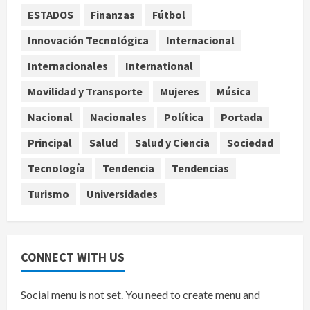
ESTADOS
Finanzas
Fútbol
Investiga Cofepris posible vínculo
de chiles jalapeños mexicanos con
Innovación Tecnológica
Internacional
brote de salmonelosis en EU
Internacionales
International
agosto 7, 2026
4
Movilidad y Transporte
Mujeres
Música
Ángela Buitrago señala videos
Nacional
Nacionales
Política
Portada
ocultados en el caso Ayotzinapa
Principal
Salud
Salud y Ciencia
Sociedad
agosto 7, 2026
5
Tecnología
Tendencia
Tendencias
Turismo
Universidades
CONNECT WITH US
Social menu is not set. You need to create menu and