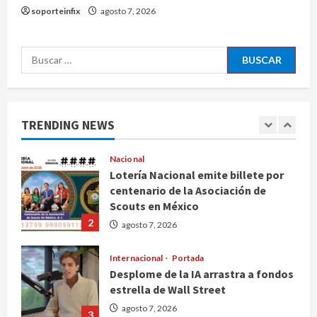
sociales para visados de periodistas
soporteinfix
agosto 7, 2026
y ciertos ciudadanos de México y
Canadá
5
agosto 7, 2026
Buscar:
Nacional
Fallece Carlos Garfias Merlos,
arzobispo emérito de Morelia
agosto 7, 2026
TRENDING NEWS
1
Nacional
Lotería Nacional emite billete por
centenario de la Asociación de
Scouts en México
2
agosto 7, 2026
Internacional
Portada
Desplome de la IA arrastra a fondos
estrella de Wall Street
agosto 7, 2026
3