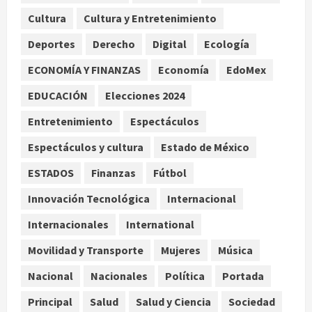
centenario de la Asociación de
Cultura
Cultura y Entretenimiento
Scouts en México
2
Deportes
Derecho
Digital
Ecología
agosto 7, 2026
ECONOMÍA Y FINANZAS
Economía
EdoMex
Internacional
Portada
Desplome de la IA arrastra a fondos
EDUCACIÓN
Elecciones 2024
estrella de Wall Street
Entretenimiento
Espectáculos
agosto 7, 2026
3
Espectáculos y cultura
Estado de México
Internacional
ESTADOS
Finanzas
Fútbol
Estudio en Science vincula el
consumo de fruta ancestral con la
Innovación Tecnológica
Internacional
evolución del cerebro humano
Internacionales
International
4
agosto 7, 2026
Movilidad y Transporte
Mujeres
Música
Internacional
EE.UU. amplía revisión de redes
Nacional
Nacionales
Política
Portada
sociales para visados de periodistas
y ciertos ciudadanos de México y
Principal
Salud
Salud y Ciencia
Sociedad