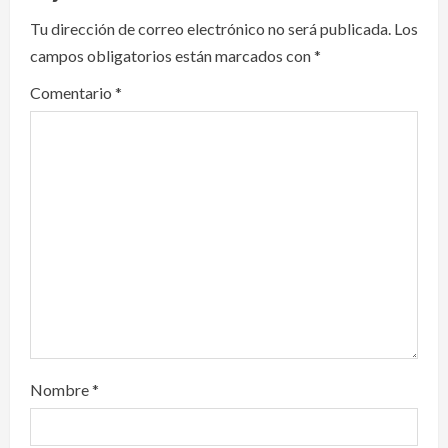
i
Tu dirección de correo electrónico no será publicada.
Los
campos obligatorios están marcados con
*
g
Comentario
*
a
t
i
o
n
Nombre
*