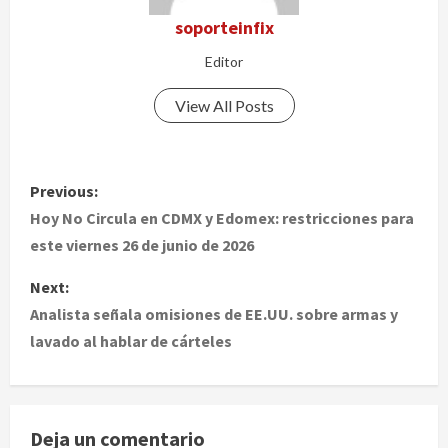
soporteinfix
Editor
View All Posts
P
Previous:
o
Hoy No Circula en CDMX y Edomex: restricciones para
este viernes 26 de junio de 2026
s
Next:
t
Analista señala omisiones de EE.UU. sobre armas y
lavado al hablar de cárteles
n
a
v
Deja un comentario