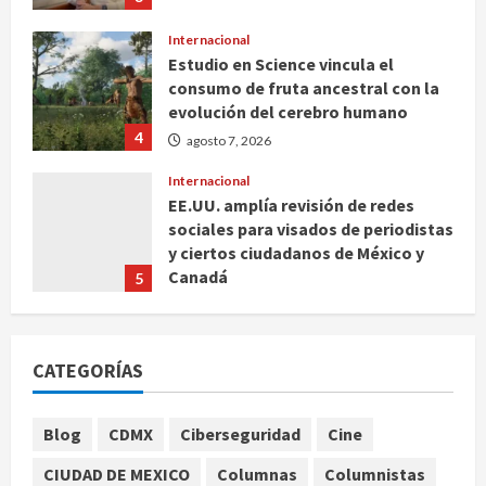
Internacional
Estudio en Science vincula el
consumo de fruta ancestral con la
evolución del cerebro humano
4
agosto 7, 2026
Internacional
EE.UU. amplía revisión de redes
sociales para visados de periodistas
y ciertos ciudadanos de México y
Canadá
5
agosto 7, 2026
Nacional
Fallece Carlos Garfias Merlos,
CATEGORÍAS
arzobispo emérito de Morelia
agosto 7, 2026
1
Blog
CDMX
Ciberseguridad
Cine
Nacional
CIUDAD DE MEXICO
Columnas
Columnistas
Lotería Nacional emite billete por