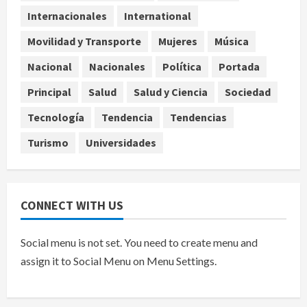
riesgo financiero
Internacionales
International
4
agosto 9, 2026
Movilidad y Transporte
Mujeres
Música
Internacional
Colombia respalda soberanía de
Nacional
Nacionales
Política
Portada
Marruecos sobre el Sáhara y busca
Principal
Salud
Salud y Ciencia
Sociedad
TLC
5
agosto 9, 2026
Tecnología
Tendencia
Tendencias
Turismo
Universidades
CONNECT WITH US
Social menu is not set. You need to create menu and
assign it to Social Menu on Menu Settings.