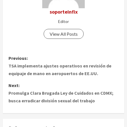
soporteinfix
Editor
View All Posts
P
Previous:
o
TSA implementa ajustes operativos en revisión de
equipaje de mano en aeropuertos de EE.UU.
s
Next:
t
Promulga Clara Brugada Ley de Cuidados en CDMX;
busca erradicar división sexual del trabajo
n
a