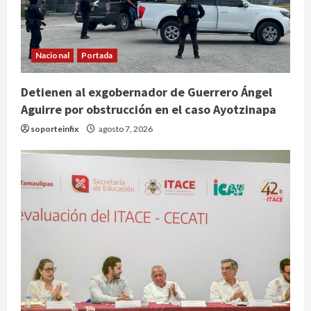
Nacional
Portada
Detienen al exgobernador de Guerrero Ángel
Aguirre por obstrucción en el caso Ayotzinapa
Nacional
soporteinfix
agosto 7, 2026
Detienen a ‘El Pony’ con fusil M4,
drogas y arsenal en carretera de
Tabasco
2
agosto 9, 2026
Melanie Martinez se presenta en el
Palacio de los Deportes con su tour
‘Hades: The Sacrifice’
agosto 9, 2026
3
Nacional