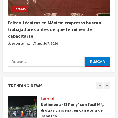
Sheinbaum defiende reestructura
de créditos del Infonavit y niega
Portada
riesgo financiero
4
agosto 9, 2026
Faltan técnicos en México: empresas buscan
trabajadores antes de que terminen de
Internacional
capacitarse
Colombia respalda soberanía de
Marruecos sobre el Sáhara y busca
soporteinfix
agosto 7, 2026
TLC
5
agosto 9, 2026
Buscar:
Deportes
Internacional
Portada
Fallece Jorge Messi, padre de
Lionel, a los 68 años en Rosario
TRENDING NEWS
agosto 9, 2026
1
Nacional
Detienen a ‘El Pony’ con fusil M4,
drogas y arsenal en carretera de
Tabasco