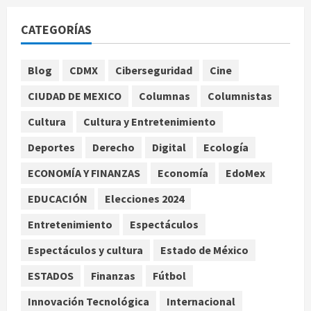
Deportes
Internacional
Portada
Fallece Jorge Messi, padre de
CATEGORÍAS
Lionel, a los 68 años en Rosario
agosto 9, 2026
1
Blog
CDMX
Ciberseguridad
Cine
Nacional
CIUDAD DE MEXICO
Columnas
Columnistas
Detienen a ‘El Pony’ con fusil M4,
drogas y arsenal en carretera de
Cultura
Cultura y Entretenimiento
Tabasco
Deportes
Derecho
Digital
Ecología
2
agosto 9, 2026
ECONOMÍA Y FINANZAS
Economía
EdoMex
Melanie Martinez se presenta en el
EDUCACIÓN
Elecciones 2024
Palacio de los Deportes con su tour
‘Hades: The Sacrifice’
Entretenimiento
Espectáculos
agosto 9, 2026
3
Espectáculos y cultura
Estado de México
Nacional
ESTADOS
Finanzas
Fútbol
Sheinbaum defiende reestructura
de créditos del Infonavit y niega
Innovación Tecnológica
Internacional