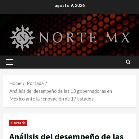
Skip
agosto 9, 2026
to
content
Primary
Menu
Home
Portada
Análisis del desempeño de las 13 gobernadoras en
México ante la renovación de 17 estados
Portada
Análisis del desempeño de las