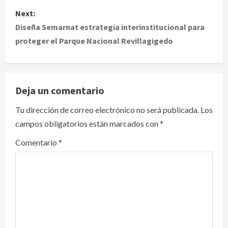
s
Next:
t
Diseña Semarnat estrategia interinstitucional para
proteger el Parque Nacional Revillagigedo
n
a
v
Deja un comentario
i
Tu dirección de correo electrónico no será publicada.
Los
campos obligatorios están marcados con
*
g
Comentario
*
a
t
i
o