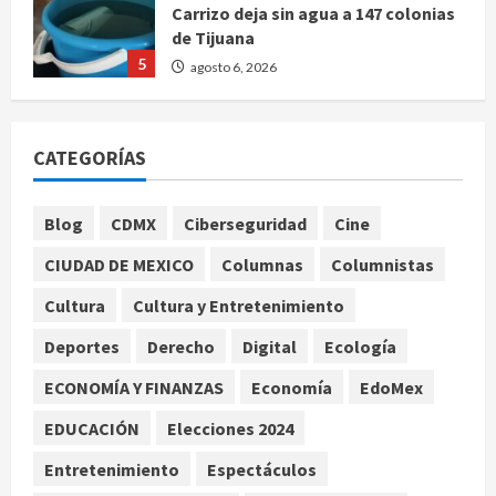
Carrizo deja sin agua a 147 colonias
de Tijuana
5
agosto 6, 2026
Nacional
Detienen a persona por intentar
cobrar cheque falso de 420,000
CATEGORÍAS
pesos en CDMX
1
agosto 6, 2026
Blog
CDMX
Ciberseguridad
Cine
Internacional
CIUDAD DE MEXICO
Columnas
Columnistas
Perez Hilton es hospitalizado tras
autolesionarse en vivo por TikTok
Cultura
Cultura y Entretenimiento
en Miami
2
Deportes
Derecho
Digital
Ecología
agosto 6, 2026
ECONOMÍA Y FINANZAS
Economía
EdoMex
Deportes
Nacional
Aficionado encara a Mikel Arriola en
EDUCACIÓN
Elecciones 2024
vuelo y exige regreso del ascenso
Entretenimiento
Espectáculos
agosto 6, 2026
3