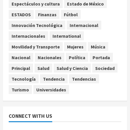
Espectáculos y cultura
Estado de México
Nacional
Salud
ESTADOS
Finanzas
Fútbol
Sectores obrero y empresarial
piden al IMSS nuevo hospital en
Innovación Tecnológica
Internacional
Guanajuato
Internacionales
International
4
agosto 6, 2026
Movilidad y Transporte
Mujeres
Música
Nacional
Falla en sistema Booster de El
Nacional
Nacionales
Política
Portada
Carrizo deja sin agua a 147 colonias
de Tijuana
Principal
Salud
Salud y Ciencia
Sociedad
5
agosto 6, 2026
Tecnología
Tendencia
Tendencias
Turismo
Universidades
CONNECT WITH US