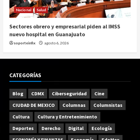
Nacional
Salud
Sectores obrero y empresarial piden al IMSS
nuevo hospital en Guanajuato
soporteinfix
agosto 6, 2026
CATEGORÍAS
Blog
CDMX
Ciberseguridad
Cine
CIUDAD DE MEXICO
Columnas
Columnistas
Cultura
Cultura y Entretenimiento
Deportes
Derecho
Digital
Ecología
ECONOMÍA Y FINANZAS
Economía
EdoMex