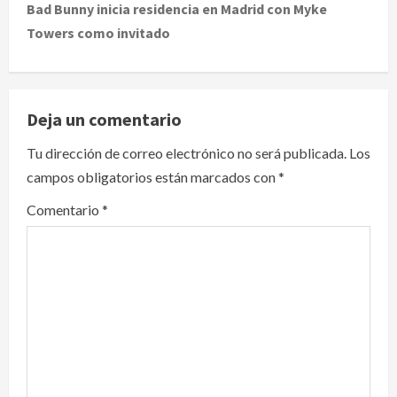
t
Bad Bunny inicia residencia en Madrid con Myke
Towers como invitado
n
a
v
Deja un comentario
i
Tu dirección de correo electrónico no será publicada.
Los
campos obligatorios están marcados con
*
g
Comentario
*
a
t
i
o
n