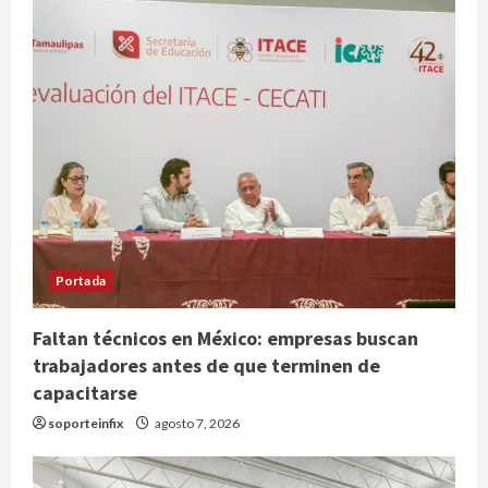
Portada
Faltan técnicos en México: empresas buscan
trabajadores antes de que terminen de
Nacional
capacitarse
SMN pronostica lluvias intensas,
granizo y calor extremo para este 7
soporteinfix
agosto 7, 2026
de agosto
2
agosto 7, 2026