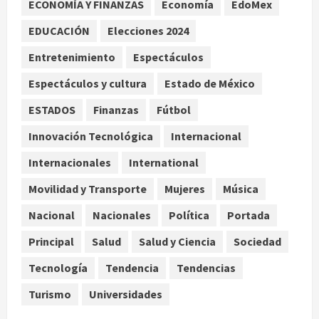
ECONOMÍA Y FINANZAS
Economía
EdoMex
artículo de Foreign Policy sobre
visita a Islas Salomón
EDUCACIÓN
Elecciones 2024
3
agosto 7, 2026
Entretenimiento
Espectáculos
Nacional
Espectáculos y cultura
Estado de México
Capturan en Zapopan a ciudadano
estadounidense buscado por
ESTADOS
Finanzas
Fútbol
Interpol
Innovación Tecnológica
Internacional
4
agosto 7, 2026
Internacionales
International
Nacional
Portada
Detienen al exgobernador de
Movilidad y Transporte
Mujeres
Música
Guerrero Ángel Aguirre por
Nacional
Nacionales
Política
Portada
obstrucción en el caso Ayotzinapa
5
agosto 7, 2026
Principal
Salud
Salud y Ciencia
Sociedad
Tecnología
Tendencia
Tendencias
Turismo
Universidades