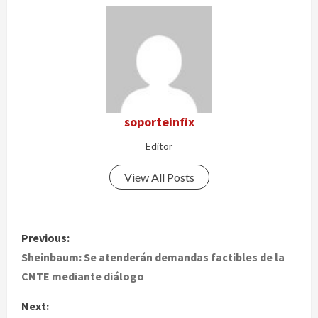
soporteinfix
Editor
View All Posts
P
Previous:
o
Sheinbaum: Se atenderán demandas factibles de la
CNTE mediante diálogo
s
Next: