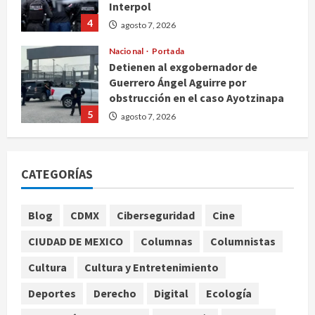
Nacional
Portada
Detienen al exgobernador de
Guerrero Ángel Aguirre por
obstrucción en el caso Ayotzinapa
5
agosto 7, 2026
Nacional
Michoacán intensifica combate a la
extorsión en zona aguacatera y
Tierra Caliente
CATEGORÍAS
1
agosto 7, 2026
Nacional
Blog
CDMX
Ciberseguridad
Cine
SMN pronostica lluvias intensas,
granizo y calor extremo para este 7
CIUDAD DE MEXICO
Columnas
Columnistas
de agosto
Cultura
Cultura y Entretenimiento
2
agosto 7, 2026
Deportes
Derecho
Digital
Ecología
Internacional
Christopher Landau desmiente