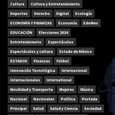
Cultura
Cultura y Entretenimiento
Deportes
Derecho
Digital
Ecología
ECONOMÍA Y FINANZAS
Economía
EdoMex
EDUCACIÓN
Elecciones 2024
Entretenimiento
Espectáculos
Espectáculos y cultura
Estado de México
ESTADOS
Finanzas
Fútbol
Innovación Tecnológica
Internacional
Internacionales
International
Movilidad y Transporte
Mujeres
Música
Nacional
Nacionales
Política
Portada
Principal
Salud
Salud y Ciencia
Sociedad