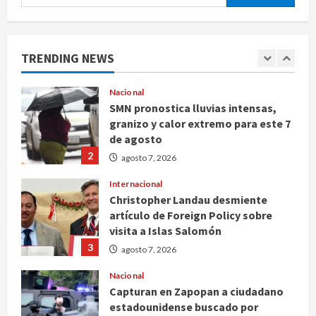
extorsión en zona aguacatera y
Tierra Caliente
1
agosto 7, 2026
TRENDING NEWS
Nacional
SMN pronostica lluvias intensas,
granizo y calor extremo para este 7
de agosto
2
agosto 7, 2026
Internacional
Christopher Landau desmiente
artículo de Foreign Policy sobre
visita a Islas Salomón
3
agosto 7, 2026
Nacional
Capturan en Zapopan a ciudadano
estadounidense buscado por
Interpol
4
agosto 7, 2026