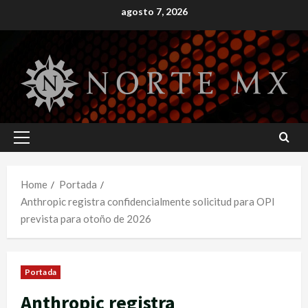
Skip
agosto 7, 2026
to
content
Primary
Menu
Home
Portada
Anthropic registra confidencialmente solicitud para OPI
prevista para otoño de 2026
Portada
Anthropic registra