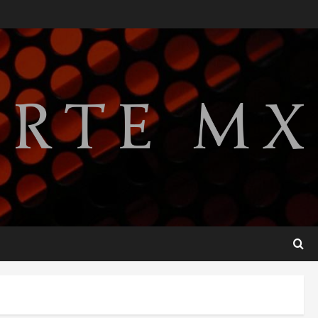
Lotería Nacional emite
billete por centenario de la
Asociación de Scouts en
México
2
agosto 7, 2026
Internacional
Portada
Desplome de la IA arrastra a
fondos estrella de Wall
Street
3
agosto 7, 2026
Internacional
Estudio en Science vincula el
consumo de fruta ancestral
con la evolución del cerebro
humano
4
agosto 7, 2026
Internacional
EE.UU. amplía revisión de
redes sociales para visados
de periodistas y ciertos