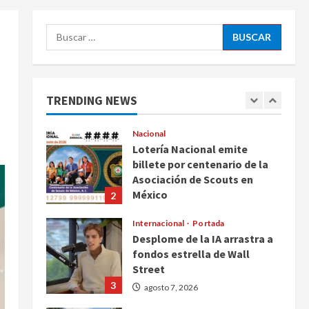
ciudadanos de México y
5
Canadá
Buscar:
Nacional
agosto 7, 2026
Fallece Carlos Garfias
Merlos, arzobispo emérito de
Morelia
TRENDING NEWS
1
agosto 7, 2026
Nacional
Lotería Nacional emite
billete por centenario de la
Asociación de Scouts en
México
2
agosto 7, 2026
Internacional
Portada
Desplome de la IA arrastra a
fondos estrella de Wall
Street
3
agosto 7, 2026