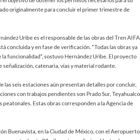
 el objetivo de obtener los permisos necesarios para su
do originalmente para concluir el primer trimestre de
rnández Uribe es el responsable de las obras del Tren AIFA
tá concluida y en fase de verificación. “Todas las obras ya
 la funcionalidad”, sostuvo Hernández Uribe. El proyecto
 señalización, catenaria, vías y material rodante.
 las seis estaciones aún presentan detalles por concluir,
aciones con trabajos pendientes son Prado Sur, Teyahualco
s peatonales. Estas obras corresponden a la Agencia de
ión Buenavista, en la Ciudad de México, con el Aeropuerto