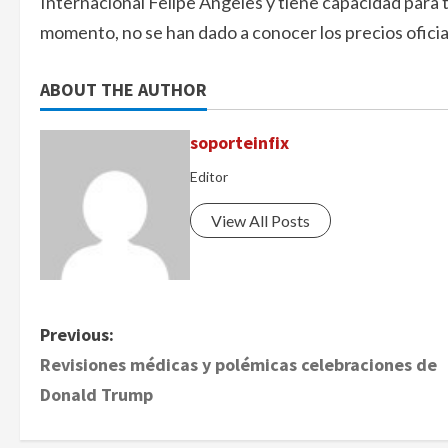
Internacional Felipe Ángeles y tiene capacidad para t
momento, no se han dado a conocer los precios oficial
ABOUT THE AUTHOR
soporteinfix
Editor
View All Posts
P
Previous:
Revisiones médicas y polémicas celebraciones de
o
Donald Trump
s