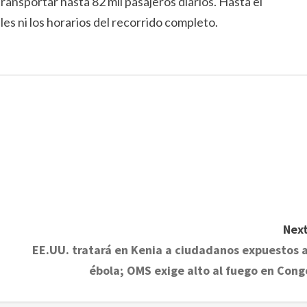
ransportar hasta 82 mil pasajeros diarios. Hasta el
es ni los horarios del recorrido completo.
Next
EE.UU. tratará en Kenia a ciudadanos expuestos a
ébola; OMS exige alto al fuego en Cong