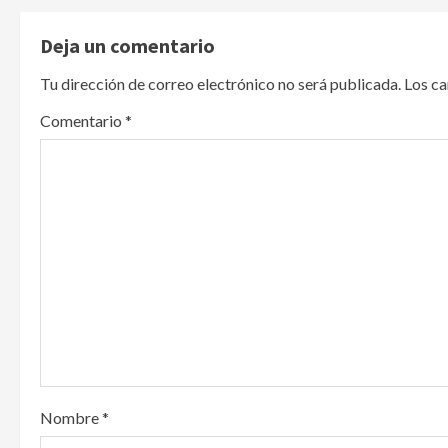
t
Deja un comentario
n
Tu dirección de correo electrónico no será publicada.
Los c
a
Comentario
*
v
i
g
a
t
i
o
Nombre
*
n