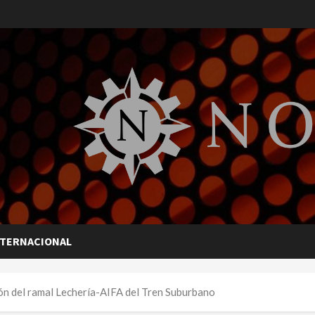
NTERNACIONAL
ón del ramal Lechería-AIFA del Tren Suburbano