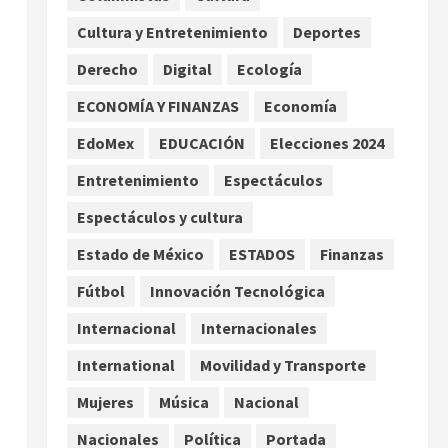
Asociación de Scouts en
Cultura y Entretenimiento
Deportes
México
2
agosto 7, 2026
Derecho
Digital
Ecología
Internacional
Portada
Desplome de la IA arrastra a
ECONOMÍA Y FINANZAS
Economía
fondos estrella de Wall
EdoMex
EDUCACIÓN
Elecciones 2024
Street
3
agosto 7, 2026
Entretenimiento
Espectáculos
Internacional
Espectáculos y cultura
Estudio en Science vincula el
consumo de fruta ancestral
Estado de México
ESTADOS
Finanzas
con la evolución del cerebro
Fútbol
Innovación Tecnológica
humano
4
agosto 7, 2026
Internacional
Internacionales
Internacional
EE.UU. amplía revisión de
International
Movilidad y Transporte
redes sociales para visados
Mujeres
Música
Nacional
de periodistas y ciertos
ciudadanos de México y
5
Nacionales
Política
Portada
Canadá