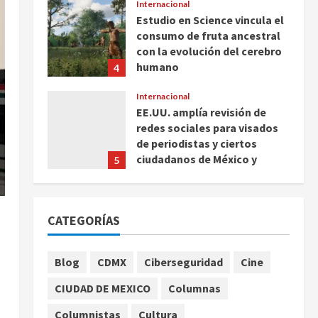
Internacional
Estudio en Science vincula el
consumo de fruta ancestral
con la evolución del cerebro
humano
4
agosto 7, 2026
Internacional
EE.UU. amplía revisión de
redes sociales para visados
de periodistas y ciertos
ciudadanos de México y
5
Canadá
Nacional
agosto 7, 2026
Fallece Carlos Garfias
CATEGORÍAS
Merlos, arzobispo emérito de
Morelia
1
agosto 7, 2026
Blog
CDMX
Ciberseguridad
Cine
Nacional
CIUDAD DE MEXICO
Columnas
Lotería Nacional emite
billete por centenario de la
Columnistas
Cultura