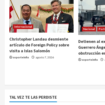
Internacional
Nacional
Port
Christopher Landau desmiente
Detienen al e
artículo de Foreign Policy sobre
Guerrero Ánge
visita a Islas Salomón
obstrucción e
soporteinfix
agosto 7, 2026
soporteinfix
TAL VEZ TE LAS PERDISTE