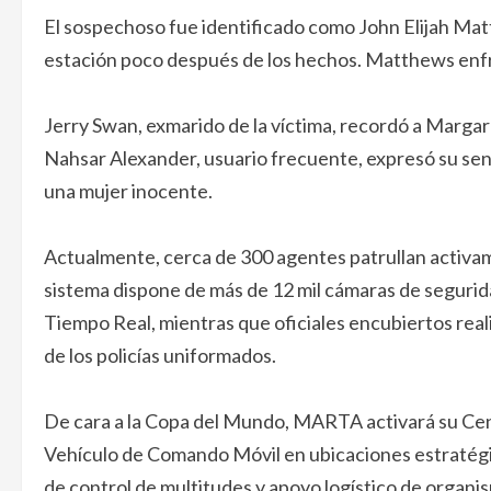
El sospechoso fue identificado como John Elijah Mat
estación poco después de los hechos. Matthews enfr
Jerry Swan, exmarido de la víctima, recordó a Marga
Nahsar Alexander, usuario frecuente, expresó su sens
una mujer inocente.
Actualmente, cerca de 300 agentes patrullan activa
sistema dispone de más de 12 mil cámaras de segurid
Tiempo Real, mientras que oficiales encubiertos rea
de los policías uniformados.
De cara a la Copa del Mundo, MARTA activará su Ce
Vehículo de Comando Móvil en ubicaciones estratégic
de control de multitudes y apoyo logístico de organis