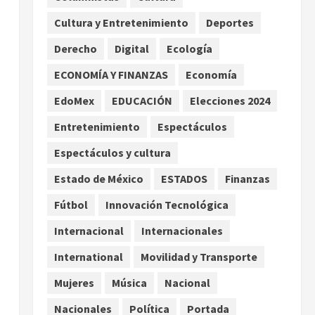
extremo para este 7 de
Cultura y Entretenimiento
Deportes
agosto
2
agosto 7, 2026
Derecho
Digital
Ecología
Internacional
Christopher Landau
ECONOMÍA Y FINANZAS
Economía
desmiente artículo de
EdoMex
EDUCACIÓN
Elecciones 2024
Foreign Policy sobre visita a
Islas Salomón
3
Entretenimiento
Espectáculos
agosto 7, 2026
Nacional
Espectáculos y cultura
Capturan en Zapopan a
ciudadano estadounidense
Estado de México
ESTADOS
Finanzas
buscado por Interpol
Fútbol
Innovación Tecnológica
4
agosto 7, 2026
Internacional
Internacionales
Nacional
Portada
Detienen al exgobernador de
International
Movilidad y Transporte
Guerrero Ángel Aguirre por
Mujeres
Música
Nacional
obstrucción en el caso
Ayotzinapa
5
Nacionales
Política
Portada