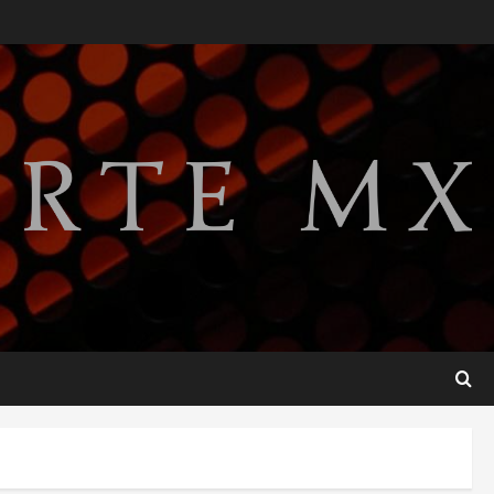
SMN pronostica lluvias
intensas, granizo y calor
extremo para este 7 de
agosto
2
agosto 7, 2026
Internacional
Christopher Landau
desmiente artículo de
Foreign Policy sobre visita a
Islas Salomón
3
agosto 7, 2026
Nacional
Capturan en Zapopan a
ciudadano estadounidense
buscado por Interpol
4
agosto 7, 2026
Nacional
Portada
Detienen al exgobernador de
Guerrero Ángel Aguirre por
obstrucción en el caso