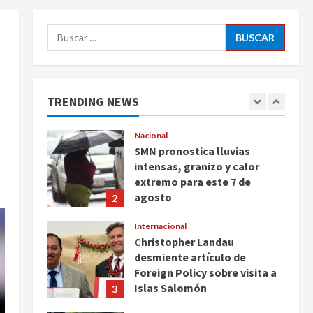
Ayotzinapa
5
Buscar:
agosto 7, 2026
Nacional
Michoacán intensifica
combate a la extorsión en
zona aguacatera y Tierra
TRENDING NEWS
Caliente
1
agosto 7, 2026
Nacional
SMN pronostica lluvias
intensas, granizo y calor
extremo para este 7 de
agosto
2
agosto 7, 2026
Internacional
Christopher Landau
desmiente artículo de
Foreign Policy sobre visita a
Islas Salomón
3
agosto 7, 2026