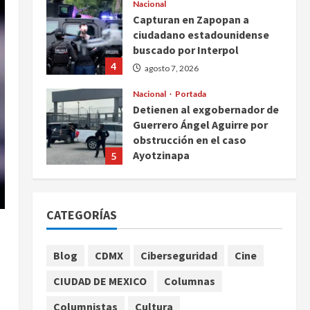
Nacional
Capturan en Zapopan a
ciudadano estadounidense
buscado por Interpol
4
agosto 7, 2026
Nacional
Portada
Detienen al exgobernador de
Guerrero Ángel Aguirre por
obstrucción en el caso
Ayotzinapa
5
agosto 7, 2026
Nacional
Michoacán intensifica
CATEGORÍAS
combate a la extorsión en
zona aguacatera y Tierra
Caliente
1
Blog
CDMX
Ciberseguridad
Cine
agosto 7, 2026
Nacional
CIUDAD DE MEXICO
Columnas
SMN pronostica lluvias
intensas, granizo y calor
Columnistas
Cultura