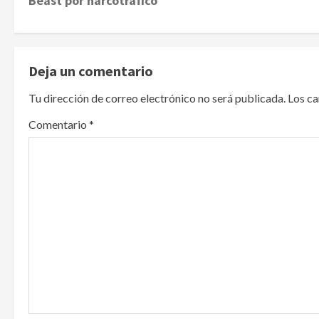
Beast por narcotráfico
s
t
Deja un comentario
n
Tu dirección de correo electrónico no será publicada.
Los c
a
Comentario
*
v
i
g
a
t
i