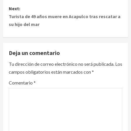
s
Next:
t
Turista de 49 años muere en Acapulco tras rescatar a
su hijo del mar
n
a
v
Deja un comentario
i
Tu dirección de correo electrónico no será publicada.
Los
campos obligatorios están marcados con
*
g
Comentario
*
a
t
i
o