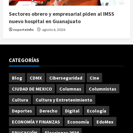
Sectores obrero y empresarial piden al IMSS
nuevo hospital en Guanajuato
soporteinfix
agosto 6, 2026
CATEGORÍAS
Blog
CDMX
Ciberseguridad
Cine
CIUDAD DE MEXICO
Columnas
Columnistas
Cultura
Cultura y Entretenimiento
Deportes
Derecho
Digital
Ecología
ECONOMÍA Y FINANZAS
Economía
EdoMex
EDUCACIÓN
Elecciones 2024