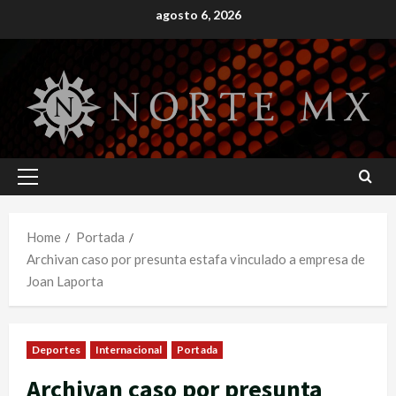
Skip
agosto 6, 2026
to
content
Primary
Menu
Home
Portada
Archivan caso por presunta estafa vinculado a empresa de
Joan Laporta
Deportes
Internacional
Portada
Archivan caso por presunta