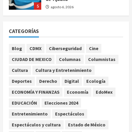
5
agosto 6, 2026
Nacional
Detienen a persona por intentar
CATEGORÍAS
cobrar cheque falso de 420,000
pesos en CDMX
1
agosto 6, 2026
Blog
CDMX
Ciberseguridad
Cine
Internacional
CIUDAD DE MEXICO
Columnas
Columnistas
Perez Hilton es hospitalizado tras
autolesionarse en vivo por TikTok
Cultura
Cultura y Entretenimiento
en Miami
Deportes
Derecho
Digital
Ecología
2
agosto 6, 2026
ECONOMÍA Y FINANZAS
Economía
EdoMex
Deportes
Nacional
EDUCACIÓN
Elecciones 2024
Aficionado encara a Mikel Arriola en
vuelo y exige regreso del ascenso
Entretenimiento
Espectáculos
agosto 6, 2026
3
Espectáculos y cultura
Estado de México