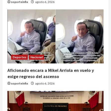
soporteinfix
agosto 6, 2026
Deportes
Nacional
Internacional
Perez Hilton es hospitalizado tras
autolesionarse en vivo por TikTok
Aficionado encara a Mikel Arriola en vuelo y
en Miami
exige regreso del ascenso
2
agosto 6, 2026
soporteinfix
agosto 6, 2026
Deportes
Nacional
Aficionado encara a Mikel Arriola en
vuelo y exige regreso del ascenso
agosto 6, 2026