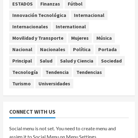
Nacional
Salud
ESTADOS
Finanzas
Fútbol
Sectores obrero y empresarial
piden al IMSS nuevo hospital en
Innovación Tecnológica
Internacional
Guanajuato
Internacionales
International
4
agosto 6, 2026
Movilidad y Transporte
Mujeres
Música
Nacional
Falla en sistema Booster de El
Nacional
Nacionales
Política
Portada
Carrizo deja sin agua a 147 colonias
Principal
Salud
Salud y Ciencia
Sociedad
de Tijuana
5
agosto 6, 2026
Tecnología
Tendencia
Tendencias
Turismo
Universidades
CONNECT WITH US
Social menu is not set. You need to create menu and
assign it to Social Menu on Menu Settings.