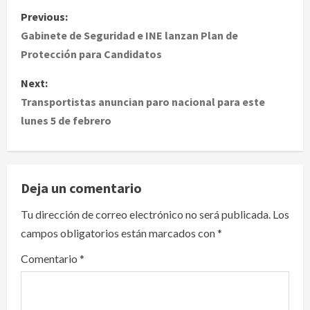
P
Previous:
o
Gabinete de Seguridad e INE lanzan Plan de
Protección para Candidatos
s
Next:
t
Transportistas anuncian paro nacional para este
lunes 5 de febrero
n
a
v
Deja un comentario
i
Tu dirección de correo electrónico no será publicada.
Los
campos obligatorios están marcados con
*
g
Comentario
*
a
t