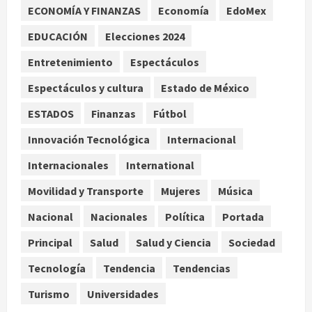
ECONOMÍA Y FINANZAS
Economía
EdoMex
EDUCACIÓN
Elecciones 2024
Ángela Buitrago señala videos
ocultados en el caso Ayotzinapa
Entretenimiento
Espectáculos
agosto 7, 2026
4
Espectáculos y cultura
Estado de México
ESTADOS
Finanzas
Fútbol
Nacional
Fallece Carlos Garfias Merlos,
Innovación Tecnológica
Internacional
arzobispo emérito de Morelia
Internacionales
International
agosto 7, 2026
5
Movilidad y Transporte
Mujeres
Música
Nacional
Nacionales
Política
Portada
Principal
Salud
Salud y Ciencia
Sociedad
Tecnología
Tendencia
Tendencias
Turismo
Universidades