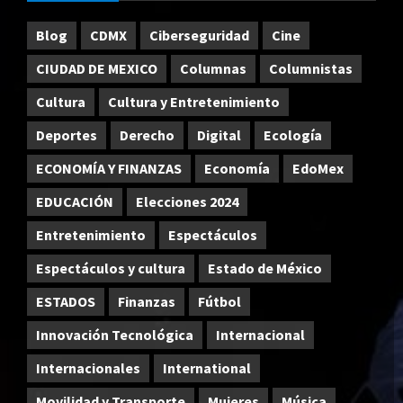
Blog
CDMX
Ciberseguridad
Cine
CIUDAD DE MEXICO
Columnas
Columnistas
Cultura
Cultura y Entretenimiento
Deportes
Derecho
Digital
Ecología
ECONOMÍA Y FINANZAS
Economía
EdoMex
EDUCACIÓN
Elecciones 2024
Entretenimiento
Espectáculos
Espectáculos y cultura
Estado de México
ESTADOS
Finanzas
Fútbol
Innovación Tecnológica
Internacional
Internacionales
International
Movilidad y Transporte
Mujeres
Música