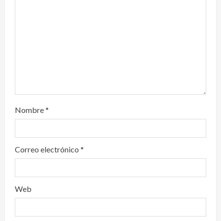
i
o
n
Nombre
*
Correo electrónico
*
Web