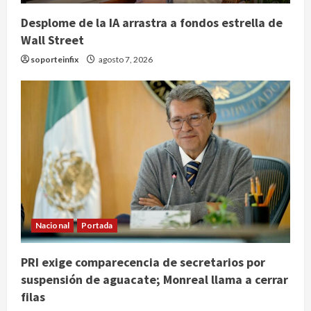
Desplome de la IA arrastra a fondos estrella de
Wall Street
soporteinfix
agosto 7, 2026
Hijos de presidentes bajo escrutinio
institucional en Brasil, Guinea
Ecuatorial, Angola y EE.UU.
Nacional
Portada
agosto 7, 2026
2
PRI exige comparecencia de secretarios por
suspensión de aguacate; Monreal llama a cerrar
Investiga Cofepris posible vínculo
de chiles jalapeños mexicanos con
filas
brote de salmonelosis en EU