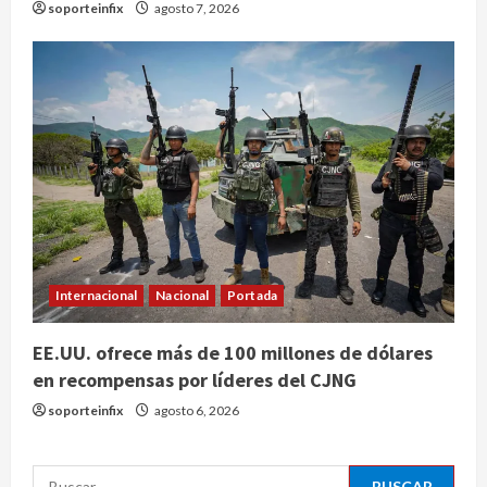
soporteinfix
agosto 7, 2026
agosto 7, 2026
3
Ángela Buitrago señala videos
ocultados en el caso Ayotzinapa
agosto 7, 2026
4
Nacional
Fallece Carlos Garfias Merlos,
arzobispo emérito de Morelia
Internacional
Nacional
Portada
agosto 7, 2026
5
EE.UU. ofrece más de 100 millones de dólares
Colombia despide al gobierno de
en recompensas por líderes del CJNG
Gustavo Petro tras cuatro años de
soporteinfix
agosto 6, 2026
promesas de cambio
agosto 7, 2026
1
Buscar: