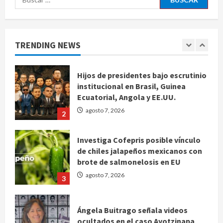
Hijos de presidentes bajo escrutinio
institucional en Brasil, Guinea
Ecuatorial, Angola y EE.UU.
TRENDING NEWS
agosto 7, 2026
2
Investiga Cofepris posible vínculo
de chiles jalapeños mexicanos con
brote de salmonelosis en EU
agosto 7, 2026
3
Ángela Buitrago señala videos
ocultados en el caso Ayotzinapa
agosto 7, 2026
4
Nacional
Fallece Carlos Garfias Merlos,