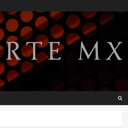
México Sub-20 derrota a
Canadá y avanza a la final del
Premundial Concacaf
agosto 8, 2026
2
Defunciones en México bajan
en 2025 a niveles previos a la
pandemia, señala Inegi
agosto 8, 2026
3
Pronostican victoria 3-1 de
América Femenil sobre Cruz
Azul en la Jornada 2
agosto 8, 2026
4
De la Espriella pronuncia su
primer discurso como
presidente de Colombia con