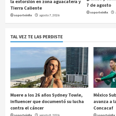
la extorsión en zona aguacatera y
7 de agosto
Tierra Caliente
soporteinfix
soporteinfix
agosto 7, 2026
TAL VEZ TE LAS PERDISTE
Muere a los 26 años Sydney Towle,
México Sub
influencer que documentó su lucha
avanza a l
contra el cáncer
Concacaf
soporteinfix
agosto 8, 2026
soporteinfix