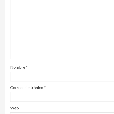
i
g
a
t
i
o
n
Nombre
*
Correo electrónico
*
Web