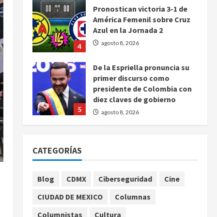
Pronostican victoria 3-1 de
América Femenil sobre Cruz
Azul en la Jornada 2
agosto 8, 2026
4
De la Espriella pronuncia su
primer discurso como
presidente de Colombia con
diez claves de gobierno
5
agosto 8, 2026
Muere a los 26 años Sydney
Towle, influencer que
CATEGORÍAS
documentó su lucha contra el
cáncer
1
agosto 8, 2026
Blog
CDMX
Ciberseguridad
Cine
CIUDAD DE MEXICO
Columnas
México Sub-20 derrota a
Canadá y avanza a la final del
Columnistas
Cultura