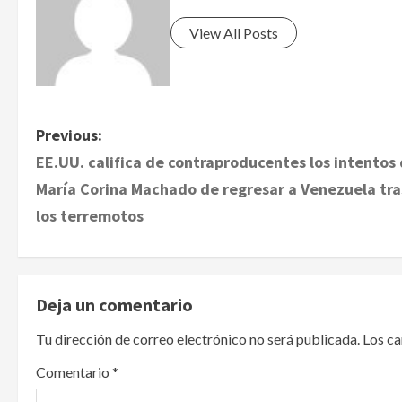
View All Posts
P
Previous:
EE.UU. califica de contraproducentes los intentos
o
María Corina Machado de regresar a Venezuela tra
s
los terremotos
t
n
Deja un comentario
a
Tu dirección de correo electrónico no será publicada.
Los c
v
Comentario
*