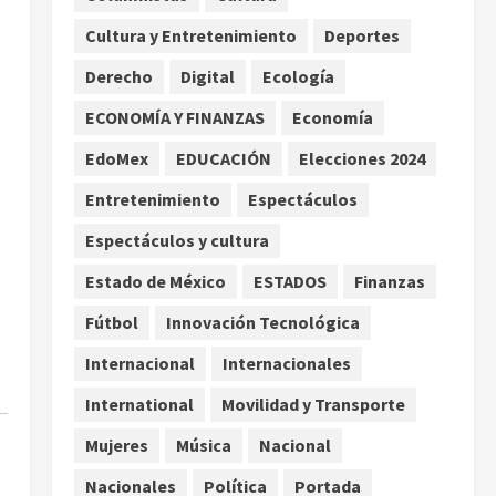
Premundial Concacaf
Cultura y Entretenimiento
Deportes
agosto 8, 2026
2
Derecho
Digital
Ecología
Defunciones en México bajan
ECONOMÍA Y FINANZAS
Economía
en 2025 a niveles previos a la
pandemia, señala Inegi
EdoMex
EDUCACIÓN
Elecciones 2024
agosto 8, 2026
3
Entretenimiento
Espectáculos
Espectáculos y cultura
Pronostican victoria 3-1 de
América Femenil sobre Cruz
Estado de México
ESTADOS
Finanzas
Azul en la Jornada 2
Fútbol
Innovación Tecnológica
agosto 8, 2026
4
Internacional
Internacionales
De la Espriella pronuncia su
primer discurso como
International
Movilidad y Transporte
presidente de Colombia con
Mujeres
Música
Nacional
diez claves de gobierno
5
agosto 8, 2026
Nacionales
Política
Portada