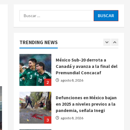
diez claves de gobierno
5
agosto 8, 2026
Buscar:
Muere a los 26 años Sydney
Towle, influencer que
documentó su lucha contra el
cáncer
TRENDING NEWS
1
agosto 8, 2026
México Sub-20 derrota a
Canadá y avanza a la final del
Premundial Concacaf
agosto 8, 2026
2
Defunciones en México bajan
en 2025 a niveles previos a la
pandemia, señala Inegi
agosto 8, 2026
3