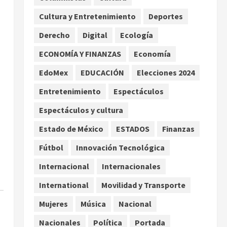
promesas de cambio
Cultura y Entretenimiento
Deportes
2
agosto 7, 2026
Derecho
Digital
Ecología
Hijos de presidentes bajo
escrutinio institucional en
ECONOMÍA Y FINANZAS
Economía
Brasil, Guinea Ecuatorial,
EdoMex
EDUCACIÓN
Elecciones 2024
Angola y EE.UU.
3
agosto 7, 2026
Entretenimiento
Espectáculos
Investiga Cofepris posible
Espectáculos y cultura
vínculo de chiles jalapeños
Estado de México
ESTADOS
Finanzas
mexicanos con brote de
salmonelosis en EU
Fútbol
Innovación Tecnológica
4
agosto 7, 2026
Internacional
Internacionales
Ángela Buitrago señala
International
Movilidad y Transporte
videos ocultados en el caso
Ayotzinapa
Mujeres
Música
Nacional
agosto 7, 2026
5
Nacionales
Política
Portada