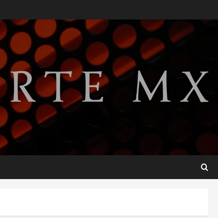
gobierno de Gustavo Petro
tras cuatro años de
promesas de cambio
2
agosto 7, 2026
Hijos de presidentes bajo
escrutinio institucional en
Brasil, Guinea Ecuatorial,
Angola y EE.UU.
3
agosto 7, 2026
Investiga Cofepris posible
vínculo de chiles jalapeños
mexicanos con brote de
salmonelosis en EU
4
agosto 7, 2026
Ángela Buitrago señala
videos ocultados en el caso
Ayotzinapa