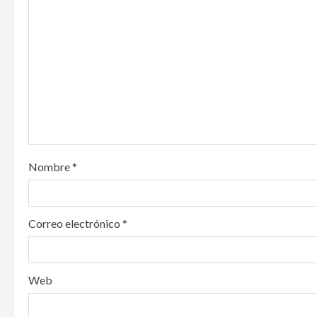
i
g
a
t
i
o
Nombre
*
n
Correo electrónico
*
Web