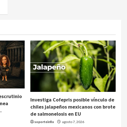
escrutinio
Investiga Cofepris posible vínculo de
inea
chiles jalapeños mexicanos con brote
.
de salmonelosis en EU
soporteinfix
agosto 7, 2026