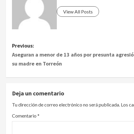
View All Posts
P
Previous:
Aseguran a menor de 13 años por presunta agresió
o
su madre en Torreón
s
t
Deja un comentario
n
Tu dirección de correo electrónico no será publicada.
Los c
a
Comentario
*
v