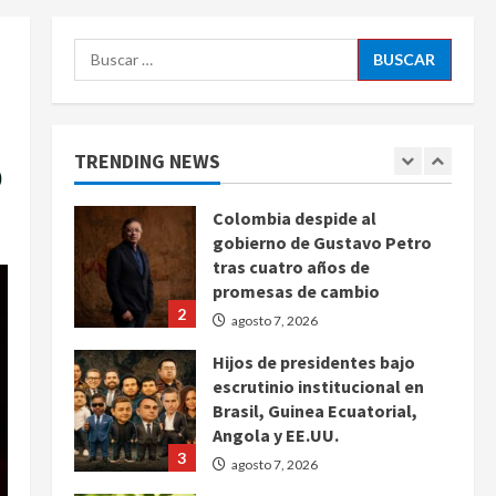
agosto 7, 2026
5
Buscar:
Charlotte FC vs Atlas: Fecha,
horario y canal para ver el
partido de la Leagues Cup
2026
o
TRENDING NEWS
1
agosto 7, 2026
Colombia despide al
gobierno de Gustavo Petro
tras cuatro años de
promesas de cambio
2
agosto 7, 2026
Hijos de presidentes bajo
escrutinio institucional en
Brasil, Guinea Ecuatorial,
Angola y EE.UU.
3
agosto 7, 2026