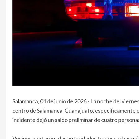
Salamanca, 01 de junio de 2026.- La noche del viern
centro de Salamanca, Guanajuato, específicamente en 
incidente dejó un saldo preliminar de cuatro personas 
Vecinos alertaron a las autoridades tras escuchar mú