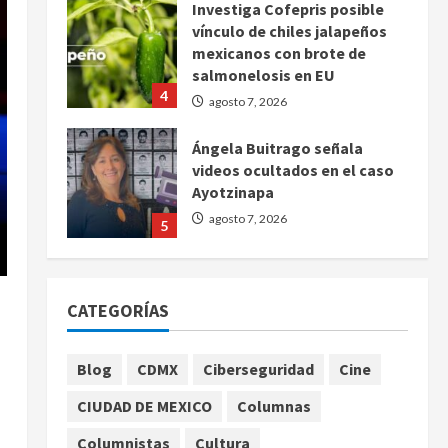
Investiga Cofepris posible
vínculo de chiles jalapeños
mexicanos con brote de
salmonelosis en EU
4
agosto 7, 2026
Ángela Buitrago señala
videos ocultados en el caso
Ayotzinapa
agosto 7, 2026
5
Charlotte FC vs Atlas: Fecha,
horario y canal para ver el
CATEGORÍAS
partido de la Leagues Cup
2026
1
agosto 7, 2026
Blog
CDMX
Ciberseguridad
Cine
Colombia despide al
CIUDAD DE MEXICO
Columnas
gobierno de Gustavo Petro
tras cuatro años de
Columnistas
Cultura