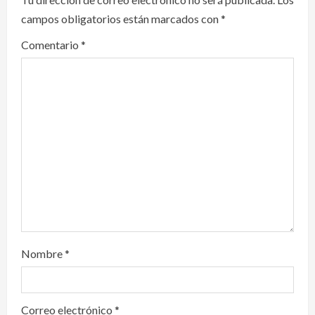
campos obligatorios están marcados con
*
g
Comentario
*
a
t
i
o
n
Nombre
*
Correo electrónico
*