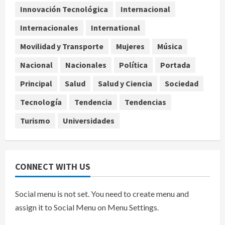
parcialmente los envíos de
Innovación Tecnológica
Internacional
aguacate desde México
Internacionales
International
agosto 8, 2026
4
Movilidad y Transporte
Mujeres
Música
Denuncian robo de 5 mil dólares y un
Nacional
Nacionales
Política
Portada
Rolex al equipo de Junior H en el
AICM
Principal
Salud
Salud y Ciencia
Sociedad
agosto 8, 2026
5
Tecnología
Tendencia
Tendencias
Turismo
Universidades
CONNECT WITH US
Social menu is not set. You need to create menu and
assign it to Social Menu on Menu Settings.