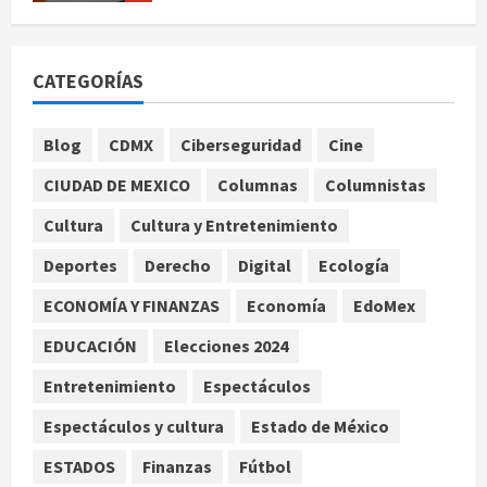
EE. UU. reconoce apoyo de
Sheinbaum contra el narco pero
CATEGORÍAS
advierte que persisten desafíos
agosto 8, 2026
1
Blog
CDMX
Ciberseguridad
Cine
CIUDAD DE MEXICO
Columnas
Columnistas
México y Perú restablecen
relaciones diplomáticas tras cuatro
Cultura
Cultura y Entretenimiento
años de enfrentamientos
Deportes
Derecho
Digital
Ecología
agosto 8, 2026
2
ECONOMÍA Y FINANZAS
Economía
EdoMex
Declaran accidental la muerte de
EDUCACIÓN
Elecciones 2024
Brandon Clarke por consumo de
heroína y cocaína
Entretenimiento
Espectáculos
agosto 8, 2026
3
Espectáculos y cultura
Estado de México
ESTADOS
Finanzas
Fútbol
Estados Unidos reanuda