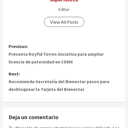
Editor
View All Posts
P
Previous:
o
Presenta Royfid Torres iniciativa para ampliar
licencia de paternidad en CDMX
s
Next:
t
Recomienda Secretaría del Bienestar pasos para
desbloquear la Tarjeta del Bienestar
n
a
v
Deja un comentario
i
Tu dirección de correo electrónico no será publicada.
Los