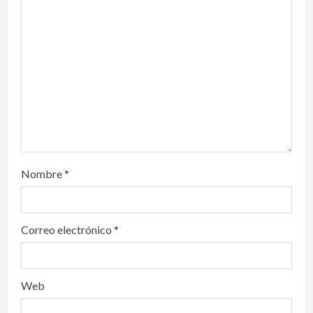
t
i
o
n
Nombre
*
Correo electrónico
*
Web