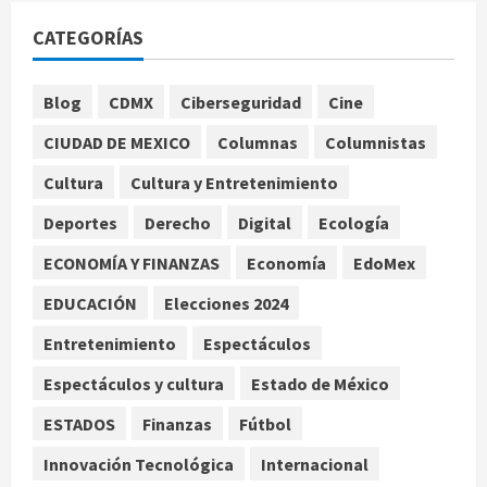
horario y canal para ver el partido
de la Leagues Cup 2026
CATEGORÍAS
agosto 7, 2026
1
Blog
CDMX
Ciberseguridad
Cine
Colombia despide al gobierno de
CIUDAD DE MEXICO
Columnas
Columnistas
Gustavo Petro tras cuatro años de
promesas de cambio
Cultura
Cultura y Entretenimiento
agosto 7, 2026
2
Deportes
Derecho
Digital
Ecología
ECONOMÍA Y FINANZAS
Economía
EdoMex
Hijos de presidentes bajo escrutinio
institucional en Brasil, Guinea
EDUCACIÓN
Elecciones 2024
Ecuatorial, Angola y EE.UU.
agosto 7, 2026
Entretenimiento
Espectáculos
3
Espectáculos y cultura
Estado de México
Investiga Cofepris posible vínculo
ESTADOS
Finanzas
Fútbol
de chiles jalapeños mexicanos con
brote de salmonelosis en EU
Innovación Tecnológica
Internacional
agosto 7, 2026