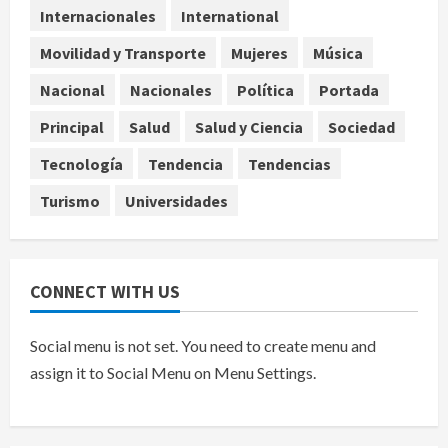
4
Internacionales
International
Movilidad y Transporte
Mujeres
Música
Ángela Buitrago señala videos
ocultados en el caso Ayotzinapa
Nacional
Nacionales
Política
Portada
agosto 7, 2026
Principal
Salud
Salud y Ciencia
Sociedad
5
Tecnología
Tendencia
Tendencias
Turismo
Universidades
CONNECT WITH US
Social menu is not set. You need to create menu and
assign it to Social Menu on Menu Settings.