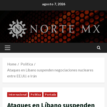
Skip
agosto 7, 2026
to
content
Primary
Menu
Home
Política
Ataques en Líbano suspenden negociaciones nucleares
entre EE.UU. e Irán
Internacional
Política
Portada
Ataques en Líbano suspenden