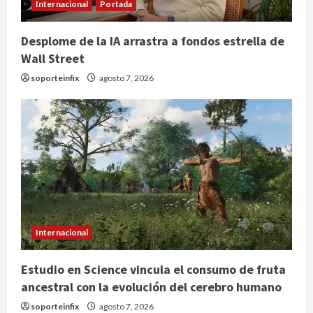
Internacional
Portada
Desplome de la IA arrastra a fondos estrella de
Wall Street
soporteinfix
agosto 7, 2026
Colombia despide al gobierno de
Gustavo Petro tras cuatro años de
promesas de cambio
agosto 7, 2026
2
Hijos de presidentes bajo escrutinio
institucional en Brasil, Guinea
Ecuatorial, Angola y EE.UU.
Internacional
agosto 7, 2026
3
Estudio en Science vincula el consumo de fruta
ancestral con la evolución del cerebro humano
Investiga Cofepris posible vínculo
de chiles jalapeños mexicanos con
soporteinfix
agosto 7, 2026