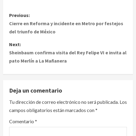
P
Previous:
o
Cierre en Reforma y incidente en Metro por festejos
del triunfo de México
s
Next:
t
Sheinbaum confirma visita del Rey Felipe VI e invita al
pato Merlín a La Mañanera
n
a
v
Deja un comentario
i
Tu dirección de correo electrónico no será publicada.
Los
campos obligatorios están marcados con
*
g
Comentario
*
a