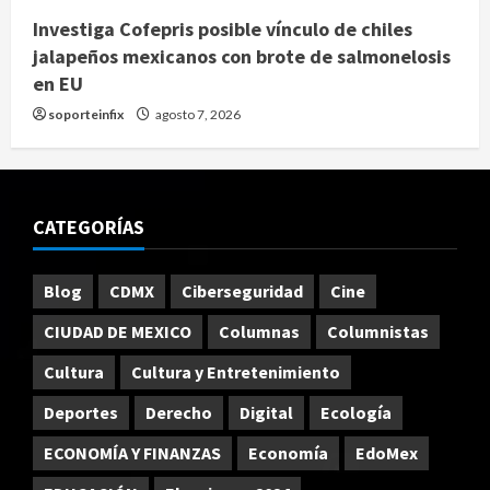
Investiga Cofepris posible vínculo de chiles
jalapeños mexicanos con brote de salmonelosis
en EU
soporteinfix
agosto 7, 2026
CATEGORÍAS
Blog
CDMX
Ciberseguridad
Cine
CIUDAD DE MEXICO
Columnas
Columnistas
Cultura
Cultura y Entretenimiento
Deportes
Derecho
Digital
Ecología
ECONOMÍA Y FINANZAS
Economía
EdoMex