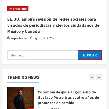
brote de salmonelosis en EU
Internacional
agosto 7, 2026
4
EE.UU. amplía revisión de redes sociales para
visados de periodistas y ciertos ciudadanos de
Ángela Buitrago señala videos
México y Canadá
ocultados en el caso Ayotzinapa
soporteinfix
agosto 7, 2026
agosto 7, 2026
5
Buscar:
Charlotte FC vs Atlas: Fecha,
horario y canal para ver el partido
de la Leagues Cup 2026
agosto 7, 2026
1
TRENDING NEWS
Colombia despide al gobierno de
Gustavo Petro tras cuatro años de
promesas de cambio
agosto 7, 2026
2