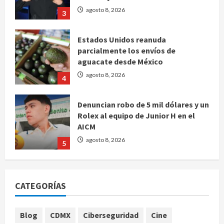
agosto 8, 2026
3
Estados Unidos reanuda
parcialmente los envíos de
aguacate desde México
agosto 8, 2026
4
Denuncian robo de 5 mil dólares y un
Rolex al equipo de Junior H en el
AICM
agosto 8, 2026
5
EE. UU. reconoce apoyo de
Sheinbaum contra el narco pero
CATEGORÍAS
advierte que persisten desafíos
agosto 8, 2026
1
Blog
CDMX
Ciberseguridad
Cine