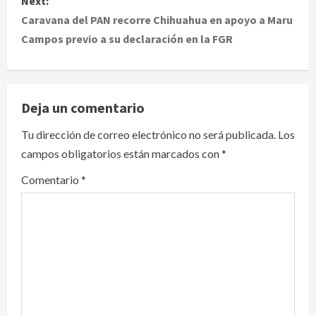
Next:
t
Caravana del PAN recorre Chihuahua en apoyo a Maru
Campos previo a su declaración en la FGR
n
a
v
Deja un comentario
i
Tu dirección de correo electrónico no será publicada.
Los
campos obligatorios están marcados con
*
g
Comentario
*
a
t
i
o
n