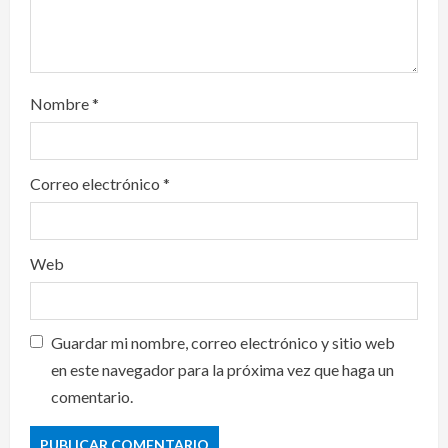
México y Perú restablecen
relaciones diplomáticas tras cuatro
Nombre
*
años de enfrentamientos
agosto 8, 2026
2
Correo electrónico
*
Declaran accidental la muerte de
Brandon Clarke por consumo de
heroína y cocaína
Web
agosto 8, 2026
3
Estados Unidos reanuda
Guardar mi nombre, correo electrónico y sitio web
parcialmente los envíos de
aguacate desde México
en este navegador para la próxima vez que haga un
comentario.
agosto 8, 2026
4