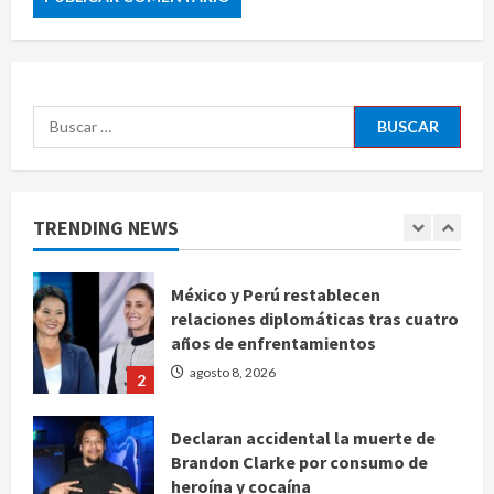
Denuncian robo de 5 mil dólares y un
Rolex al equipo de Junior H en el
AICM
agosto 8, 2026
5
Buscar:
EE. UU. reconoce apoyo de
Sheinbaum contra el narco pero
advierte que persisten desafíos
TRENDING NEWS
agosto 8, 2026
1
México y Perú restablecen
relaciones diplomáticas tras cuatro
años de enfrentamientos
agosto 8, 2026
2
Declaran accidental la muerte de
Brandon Clarke por consumo de
heroína y cocaína