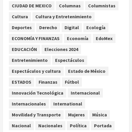
CIUDAD DE MEXICO
Columnas
Columnistas
México y Perú restablecen
relaciones diplomáticas tras cuatro
Cultura
Cultura y Entretenimiento
años de enfrentamientos
Deportes
Derecho
Digital
Ecología
agosto 8, 2026
2
ECONOMÍA Y FINANZAS
Economía
EdoMex
Declaran accidental la muerte de
EDUCACIÓN
Elecciones 2024
Brandon Clarke por consumo de
heroína y cocaína
Entretenimiento
Espectáculos
agosto 8, 2026
3
Espectáculos y cultura
Estado de México
ESTADOS
Finanzas
Fútbol
Estados Unidos reanuda
parcialmente los envíos de
Innovación Tecnológica
Internacional
aguacate desde México
Internacionales
International
agosto 8, 2026
4
Movilidad y Transporte
Mujeres
Música
Denuncian robo de 5 mil dólares y un
Nacional
Nacionales
Política
Portada
Rolex al equipo de Junior H en el