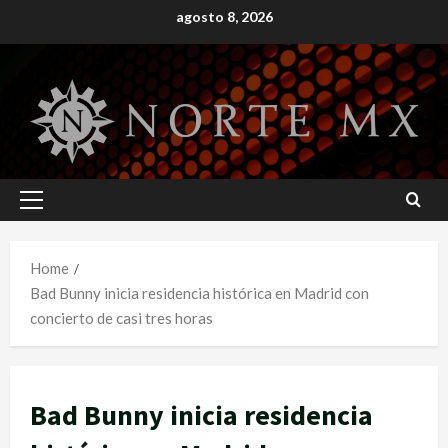
Skip
agosto 8, 2026
to
content
Primary
Menu
Home
Bad Bunny inicia residencia histórica en Madrid con
concierto de casi tres horas
Bad Bunny inicia residencia