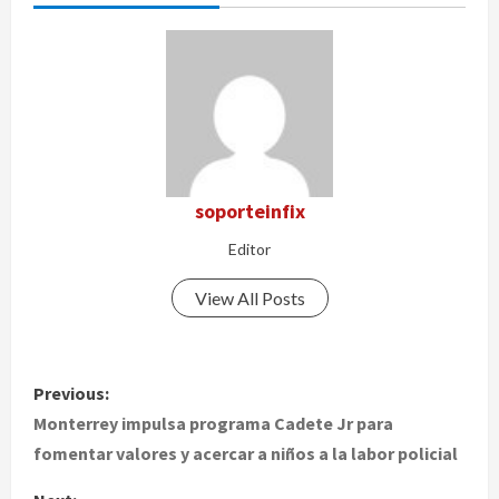
soporteinfix
Editor
View All Posts
P
Previous:
o
Monterrey impulsa programa Cadete Jr para
fomentar valores y acercar a niños a la labor policial
s