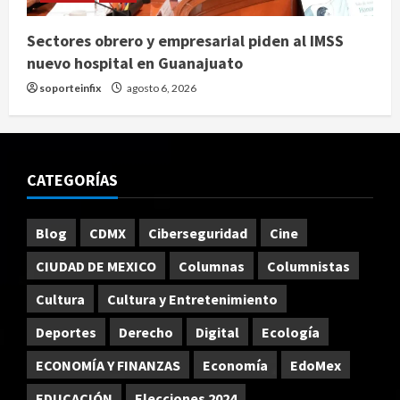
Sectores obrero y empresarial piden al IMSS
nuevo hospital en Guanajuato
soporteinfix
agosto 6, 2026
CATEGORÍAS
Blog
CDMX
Ciberseguridad
Cine
CIUDAD DE MEXICO
Columnas
Columnistas
Cultura
Cultura y Entretenimiento
Deportes
Derecho
Digital
Ecología
ECONOMÍA Y FINANZAS
Economía
EdoMex
EDUCACIÓN
Elecciones 2024