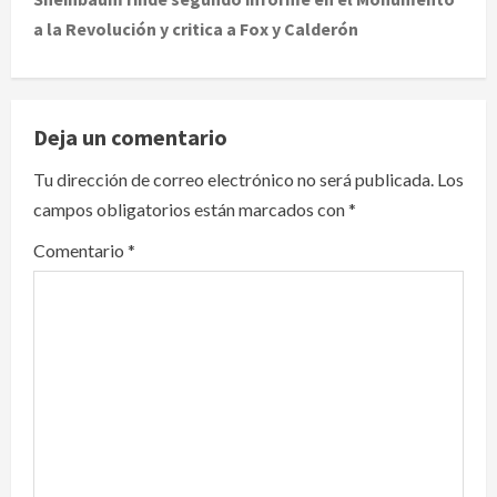
n
a la Revolución y critica a Fox y Calderón
a
v
Deja un comentario
i
Tu dirección de correo electrónico no será publicada.
Los
g
campos obligatorios están marcados con
*
a
Comentario
*
t
i
o
n