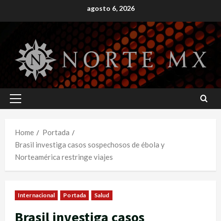
Skip
agosto 6, 2026
to
content
Primary
Menu
Home
Portada
Brasil investiga casos sospechosos de ébola y
Norteamérica restringe viajes
Internacional
Portada
Salud
Brasil investiga casos