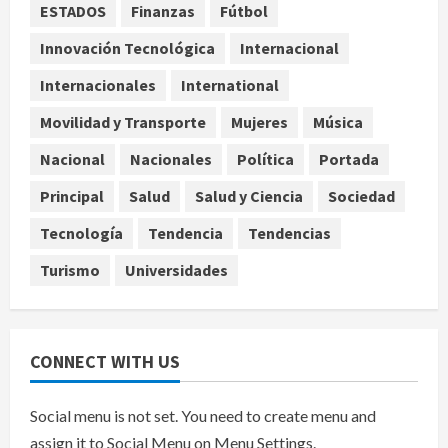
ESTADOS
Finanzas
Fútbol
piden al IMSS nuevo hospital en
Guanajuato
Innovación Tecnológica
Internacional
4
agosto 6, 2026
Internacionales
International
Nacional
Movilidad y Transporte
Mujeres
Música
Falla en sistema Booster de El
Carrizo deja sin agua a 147 colonias
Nacional
Nacionales
Política
Portada
de Tijuana
5
Principal
Salud
Salud y Ciencia
Sociedad
agosto 6, 2026
Tecnología
Tendencia
Tendencias
Turismo
Universidades
CONNECT WITH US
Social menu is not set. You need to create menu and
assign it to Social Menu on Menu Settings.