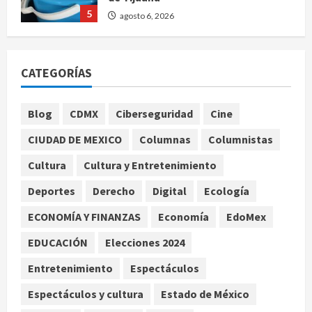
Nacional
Detienen a persona por intentar
cobrar cheque falso de 420,000
pesos en CDMX
CATEGORÍAS
1
agosto 6, 2026
Internacional
Blog
CDMX
Ciberseguridad
Cine
Perez Hilton es hospitalizado tras
CIUDAD DE MEXICO
Columnas
Columnistas
autolesionarse en vivo por TikTok
en Miami
Cultura
Cultura y Entretenimiento
2
agosto 6, 2026
Deportes
Derecho
Digital
Ecología
Deportes
Nacional
ECONOMÍA Y FINANZAS
Economía
EdoMex
Aficionado encara a Mikel Arriola en
vuelo y exige regreso del ascenso
EDUCACIÓN
Elecciones 2024
agosto 6, 2026
3
Entretenimiento
Espectáculos
Espectáculos y cultura
Estado de México
Nacional
Salud
Sectores obrero y empresarial