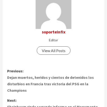
soporteinfix
Editor
View All Posts
P
Previous:
o
Dejan muertos, heridos y cientos de detenidos los
disturbios en Francia tras victoria del PSG en la
s
Champions
t
Next:
Sheinbaum rinde segundo informe en el Monumento