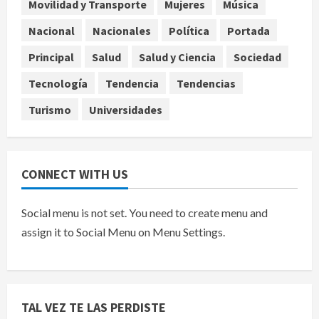
Movilidad y Transporte
Mujeres
Música
EE.UU. amplía revisión de redes
sociales para visados de periodistas
Nacional
Nacionales
Política
Portada
y ciertos ciudadanos de México y
Principal
Salud
Salud y Ciencia
Sociedad
Canadá
5
agosto 7, 2026
Tecnología
Tendencia
Tendencias
Turismo
Universidades
CONNECT WITH US
Social menu is not set. You need to create menu and
assign it to Social Menu on Menu Settings.
TAL VEZ TE LAS PERDISTE