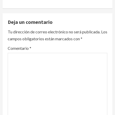
a
v
Deja un comentario
i
Tu dirección de correo electrónico no será publicada.
Los
campos obligatorios están marcados con
*
g
Comentario
*
a
t
i
o
n