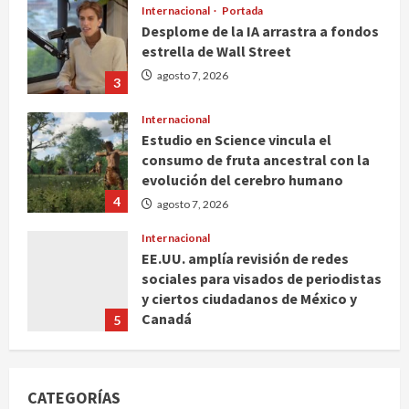
Desplome de la IA arrastra a fondos
estrella de Wall Street
agosto 7, 2026
3
Internacional
Estudio en Science vincula el
consumo de fruta ancestral con la
evolución del cerebro humano
4
agosto 7, 2026
Internacional
EE.UU. amplía revisión de redes
sociales para visados de periodistas
y ciertos ciudadanos de México y
Canadá
5
agosto 7, 2026
Nacional
Fallece Carlos Garfias Merlos,
arzobispo emérito de Morelia
CATEGORÍAS