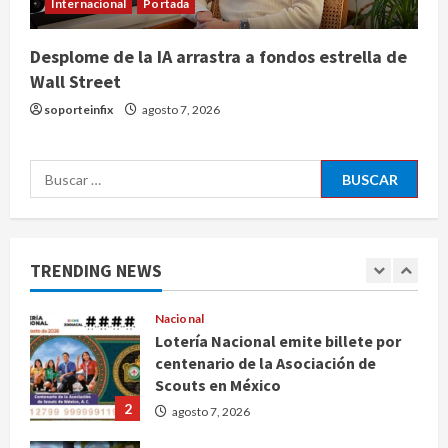
agosto 7, 2026
Internacional
Portada
Internacional
Desplome de la IA arrastra a fondos estrella de
EE.UU. amplía revisión de redes
Wall Street
sociales para visados de periodistas
y ciertos ciudadanos de México y
soporteinfix
agosto 7, 2026
Canadá
5
agosto 7, 2026
Buscar:
Nacional
Fallece Carlos Garfias Merlos,
arzobispo emérito de Morelia
agosto 7, 2026
1
TRENDING NEWS
Nacional
Lotería Nacional emite billete por
centenario de la Asociación de
Scouts en México
2
agosto 7, 2026
Internacional
Portada