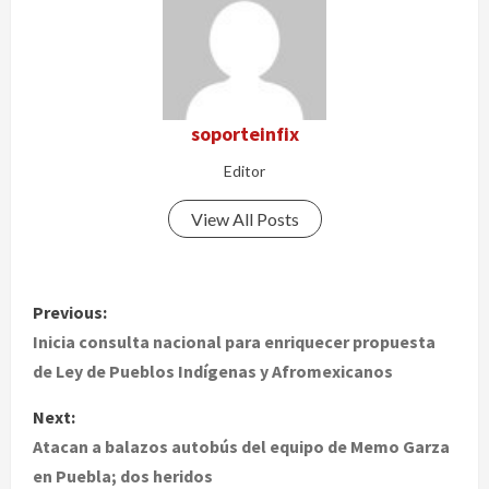
soporteinfix
Editor
View All Posts
P
Previous:
o
Inicia consulta nacional para enriquecer propuesta
de Ley de Pueblos Indígenas y Afromexicanos
s
Next:
t
Atacan a balazos autobús del equipo de Memo Garza
en Puebla; dos heridos
n