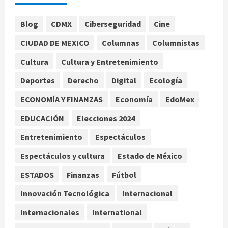
agosto 7, 2026
1
Blog
CDMX
Ciberseguridad
Cine
Nacional
Lotería Nacional emite billete por
CIUDAD DE MEXICO
Columnas
Columnistas
centenario de la Asociación de
Scouts en México
Cultura
Cultura y Entretenimiento
2
agosto 7, 2026
Deportes
Derecho
Digital
Ecología
ECONOMÍA Y FINANZAS
Economía
EdoMex
Internacional
Portada
Desplome de la IA arrastra a fondos
EDUCACIÓN
Elecciones 2024
estrella de Wall Street
agosto 7, 2026
Entretenimiento
Espectáculos
3
Espectáculos y cultura
Estado de México
Internacional
Estudio en Science vincula el
ESTADOS
Finanzas
Fútbol
consumo de fruta ancestral con la
evolución del cerebro humano
Innovación Tecnológica
Internacional
4
agosto 7, 2026
Internacionales
International
Internacional