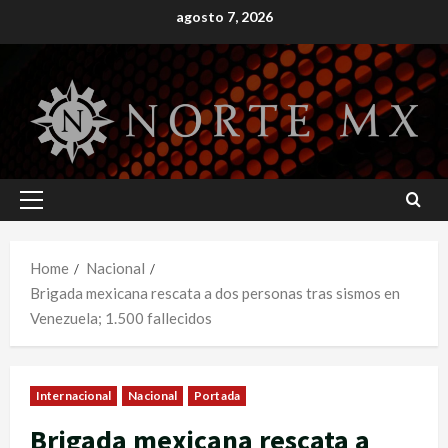
Skip
agosto 7, 2026
to
content
Primary
Menu
Home
Nacional
Brigada mexicana rescata a dos personas tras sismos en
Venezuela; 1.500 fallecidos
Internacional
Nacional
Portada
Brigada mexicana rescata a