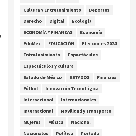
promesas de cambio
Cultura y Entretenimiento
Deportes
2
agosto 7, 2026
Derecho
Digital
Ecología
Hijos de presidentes bajo
escrutinio institucional en
ECONOMÍA Y FINANZAS
Economía
s
Brasil, Guinea Ecuatorial,
EdoMex
EDUCACIÓN
Elecciones 2024
Angola y EE.UU.
3
agosto 7, 2026
Entretenimiento
Espectáculos
Investiga Cofepris posible
Espectáculos y cultura
vínculo de chiles jalapeños
Estado de México
ESTADOS
Finanzas
mexicanos con brote de
salmonelosis en EU
Fútbol
Innovación Tecnológica
4
agosto 7, 2026
Internacional
Internacionales
Ángela Buitrago señala
International
Movilidad y Transporte
videos ocultados en el caso
Ayotzinapa
Mujeres
Música
Nacional
agosto 7, 2026
5
Nacionales
Política
Portada