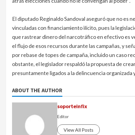
atrás elecciones cuando no le convengan al poder”.
El diputado Reginaldo Sandoval aseguró que no es ne
vinculadas con financiamiento ilícito, pues la legisl
que rastrear dinero del narcotráfico en efectivo es v
el flujo de esos recursos durante las campañas, y señ
por rebase de topes de campaña, incluido un caso r
obstante, el legislador respaldó la propuesta de cre
presuntamente ligados a la delincuencia organizada y 
ABOUT THE AUTHOR
soporteinfix
Editor
View All Posts