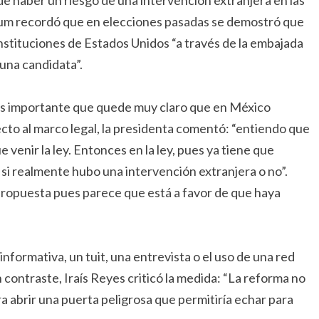
ede haber un riesgo de una intervención extranjera en las
nbaum recordó que en elecciones pasadas se demostró que
nstituciones de Estados Unidos “a través de la embajada
una candidata”.
 es importante que quede muy claro que en México
to al marco legal, la presidenta comentó: “entiendo que
 venir la ley. Entonces en la ley, pues ya tiene que
 si realmente hubo una intervención extranjera o no”.
propuesta pues parece que está a favor de que haya
nformativa, un tuit, una entrevista o el uso de una red
n contraste, Iraís Reyes criticó la medida: “La reforma no
ra abrir una puerta peligrosa que permitiría echar para