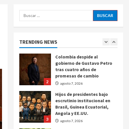
agosto 7, 2026
5
Buscar:
Charlotte FC vs Atlas: Fecha,
horario y canal para ver el
partido de la Leagues Cup
2026
TRENDING NEWS
1
agosto 7, 2026
Colombia despide al
gobierno de Gustavo Petro
tras cuatro años de
promesas de cambio
2
agosto 7, 2026
Hijos de presidentes bajo
escrutinio institucional en
Brasil, Guinea Ecuatorial,
Angola y EE.UU.
3
agosto 7, 2026