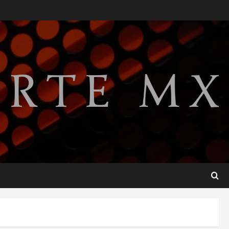
gobierno de Gustavo Petro
tras cuatro años de
promesas de cambio
2
agosto 7, 2026
Hijos de presidentes bajo
escrutinio institucional en
Brasil, Guinea Ecuatorial,
Angola y EE.UU.
3
agosto 7, 2026
Investiga Cofepris posible
vínculo de chiles jalapeños
mexicanos con brote de
salmonelosis en EU
4
agosto 7, 2026
Ángela Buitrago señala
videos ocultados en el caso
Ayotzinapa