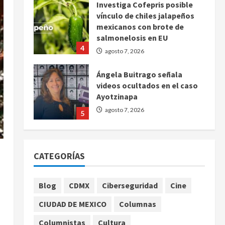
Investiga Cofepris posible
vínculo de chiles jalapeños
mexicanos con brote de
salmonelosis en EU
4
agosto 7, 2026
Ángela Buitrago señala
videos ocultados en el caso
Ayotzinapa
agosto 7, 2026
5
Charlotte FC vs Atlas: Fecha,
horario y canal para ver el
CATEGORÍAS
partido de la Leagues Cup
2026
1
agosto 7, 2026
Blog
CDMX
Ciberseguridad
Cine
Colombia despide al
CIUDAD DE MEXICO
Columnas
gobierno de Gustavo Petro
tras cuatro años de
Columnistas
Cultura