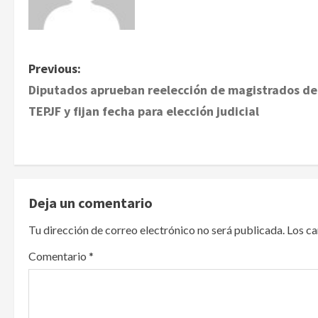
P
Previous:
Diputados aprueban reelección de magistrados de
o
TEPJF y fijan fecha para elección judicial
s
t
n
Deja un comentario
a
Tu dirección de correo electrónico no será publicada.
Los c
v
Comentario
*
i
g