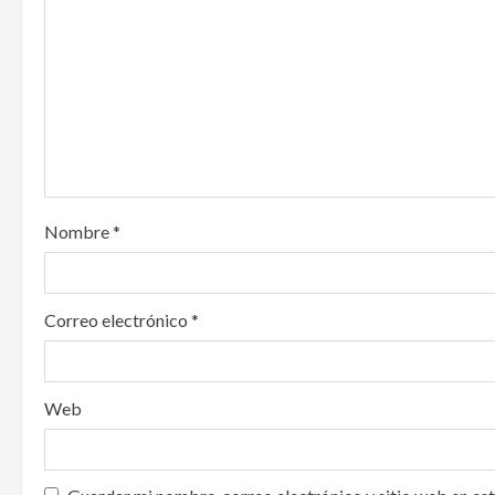
a
t
i
o
n
Nombre
*
Correo electrónico
*
Web