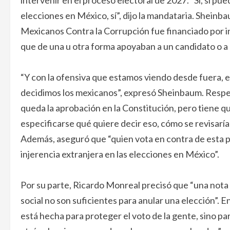
intervenir en el proceso electoral de 2027. “Sí, sí pu
elecciones en México, sí”, dijo la mandataria. Shei
Mexicanos Contra la Corrupción fue financiado por i
que de una u otra forma apoyaban a un candidato o a 
“Y con la ofensiva que estamos viendo desde fuera,
decidimos los mexicanos”, expresó Sheinbaum. Respec
queda la aprobación en la Constitución, pero tiene que
especificarse qué quiere decir eso, cómo se revisaría
Además, aseguró que “quien vota en contra de esta 
injerencia extranjera en las elecciones en México”.
Por su parte, Ricardo Monreal precisó que “una nota i
social no son suficientes para anular una elección”. E
está hecha para proteger el voto de la gente, sino pa