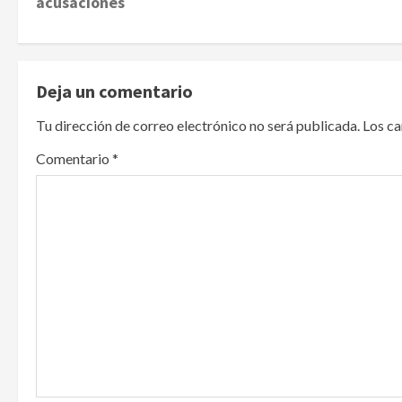
s
acusaciones
t
n
Deja un comentario
a
Tu dirección de correo electrónico no será publicada.
Los c
v
Comentario
*
i
g
a
t
i
o