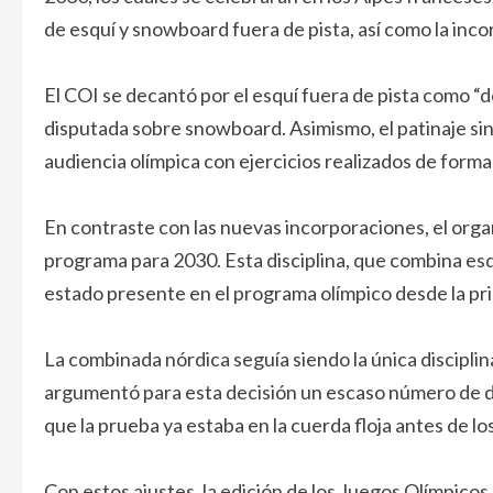
de esquí y snowboard fuera de pista, así como la incor
El COI se decantó por el esquí fuera de pista como “d
disputada sobre snowboard. Asimismo, el patinaje sin
audiencia olímpica con ejercicios realizados de form
En contraste con las nuevas incorporaciones, el orga
programa para 2030. Esta disciplina, que combina esq
estado presente en el programa olímpico desde la pr
La combinada nórdica seguía siendo la única discipli
argumentó para esta decisión un escaso número de de
que la prueba ya estaba en la cuerda floja antes de l
Con estos ajustes, la edición de los Juegos Olímpicos