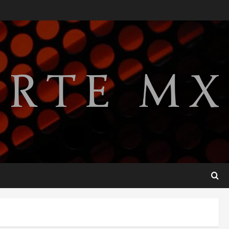
gobierno de Gustavo Petro
tras cuatro años de
promesas de cambio
2
agosto 7, 2026
Hijos de presidentes bajo
escrutinio institucional en
Brasil, Guinea Ecuatorial,
Angola y EE.UU.
3
agosto 7, 2026
Investiga Cofepris posible
vínculo de chiles jalapeños
mexicanos con brote de
salmonelosis en EU
4
agosto 7, 2026
Ángela Buitrago señala
videos ocultados en el caso
Ayotzinapa