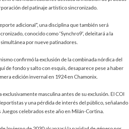
poración del patinaje artístico sincronizado.
eporte adicional”, una disciplina que también será
cronizado, conocido como ‘Synchro9’, deleitará a la
a simultánea por nueve patinadores.
nismo confirmó la exclusión de la combinada nórdica del
uí de fondo y salto con esquís, desaparece pese a haber
imera edición invernal en 1924 en Chamonix.
na exclusivamente masculina antes de su exclusión. El COI
portistas y una pérdida de interés del público, señalando
os Juegos celebrados este año en Milán-Cortina.
 de Invierno de 2030 alcanzará la paridad de género por