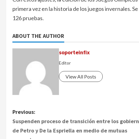
primera vez en la historia de los juegos invernales. 
126 pruebas.
ABOUT THE AUTHOR
soporteinfix
Editor
View All Posts
P
Previous:
Suspenden proceso de transición entre los gobier
o
de Petro y De la Espriella en medio de mutuas