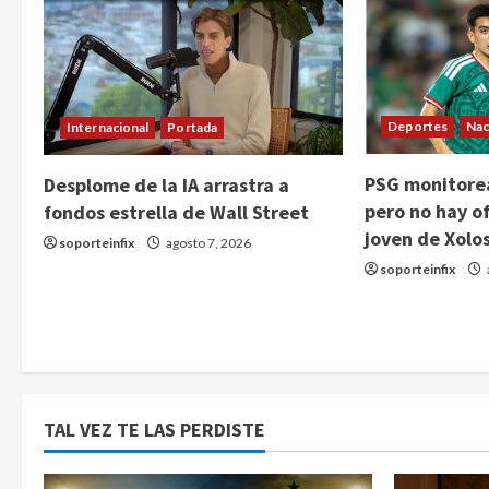
Deportes
Nac
Internacional
Portada
PSG monitorea
Desplome de la IA arrastra a
pero no hay of
fondos estrella de Wall Street
joven de Xolo
soporteinfix
agosto 7, 2026
soporteinfix
TAL VEZ TE LAS PERDISTE