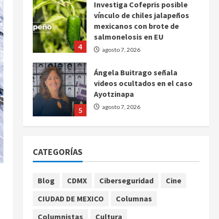
Investiga Cofepris posible
vínculo de chiles jalapeños
mexicanos con brote de
salmonelosis en EU
4
agosto 7, 2026
Ángela Buitrago señala
videos ocultados en el caso
Ayotzinapa
agosto 7, 2026
5
Charlotte FC vs Atlas: Fecha,
horario y canal para ver el
CATEGORÍAS
partido de la Leagues Cup
2026
1
agosto 7, 2026
Blog
CDMX
Ciberseguridad
Cine
Colombia despide al
CIUDAD DE MEXICO
Columnas
gobierno de Gustavo Petro
tras cuatro años de
Columnistas
Cultura