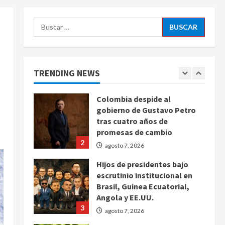
agosto 7, 2026
5
Buscar:
Charlotte FC vs Atlas: Fecha,
horario y canal para ver el
partido de la Leagues Cup
2026
TRENDING NEWS
1
agosto 7, 2026
Colombia despide al
gobierno de Gustavo Petro
tras cuatro años de
promesas de cambio
2
agosto 7, 2026
Hijos de presidentes bajo
escrutinio institucional en
Brasil, Guinea Ecuatorial,
Angola y EE.UU.
3
agosto 7, 2026