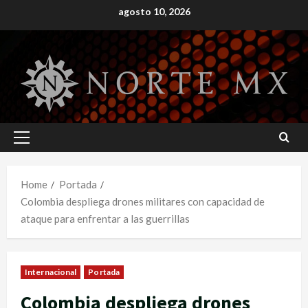
Skip
agosto 10, 2026
to
content
Primary
Menu
Home
Portada
Colombia despliega drones militares con capacidad de
ataque para enfrentar a las guerrillas
Internacional
Portada
Colombia despliega drones