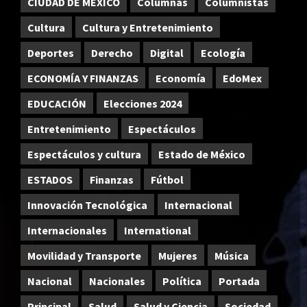
CIUDAD DE MEXICO
Columnas
Columnistas
Cultura
Cultura y Entretenimiento
Deportes
Derecho
Digital
Ecología
ECONOMÍA Y FINANZAS
Economía
EdoMex
EDUCACIÓN
Elecciones 2024
Entretenimiento
Espectáculos
Espectáculos y cultura
Estado de México
ESTADOS
Finanzas
Fútbol
Innovación Tecnológica
Internacional
Internacionales
International
Movilidad y Transporte
Mujeres
Música
Nacional
Nacionales
Política
Portada
Principal
Salud
Salud y Ciencia
Sociedad