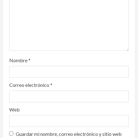
i
o
n
Nombre
*
Correo electrónico
*
Web
Guardar mi nombre, correo electrónico y sitio web