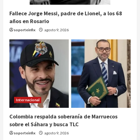
Fallece Jorge Messi, padre de Lionel, a los 68
años en Rosario
soporteinfix
agosto 9, 2026
Internacional
Claudia Sheinbaum decreta Jornada
Colombia respalda soberanía de Marruecos
de Reforestación cada segundo
sobre el Sáhara y busca TLC
domingo de agosto
soporteinfix
agosto 9, 2026
agosto 10, 2026
2