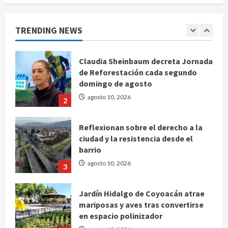
para el examen de ingreso a la
UNAM
TRENDING NEWS
agosto 10, 2026
1
Claudia Sheinbaum decreta Jornada
de Reforestación cada segundo
domingo de agosto
agosto 10, 2026
2
Reflexionan sobre el derecho a la
ciudad y la resistencia desde el
barrio
agosto 10, 2026
3
Jardín Hidalgo de Coyoacán atrae
mariposas y aves tras convertirse
en espacio polinizador