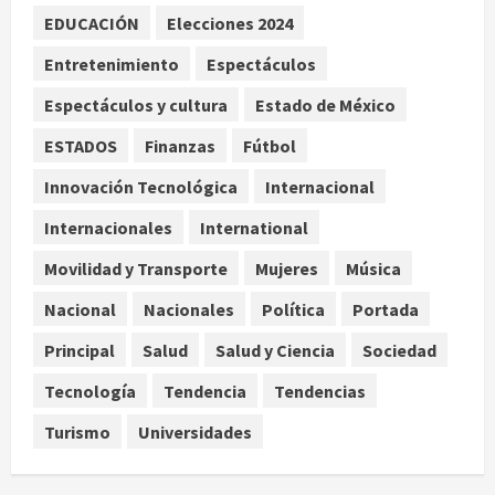
Reflexionan sobre el derecho a la
EDUCACIÓN
Elecciones 2024
ciudad y la resistencia desde el
barrio
Entretenimiento
Espectáculos
agosto 10, 2026
3
Espectáculos y cultura
Estado de México
ESTADOS
Finanzas
Fútbol
Jardín Hidalgo de Coyoacán atrae
mariposas y aves tras convertirse
Innovación Tecnológica
Internacional
en espacio polinizador
Internacionales
International
agosto 10, 2026
4
Movilidad y Transporte
Mujeres
Música
Planta Tecolote-La Gloria recibió
Nacional
Nacionales
Política
Portada
tres veces fondos internacionales y
sigue sin concretarse
Principal
Salud
Salud y Ciencia
Sociedad
agosto 10, 2026
5
Tecnología
Tendencia
Tendencias
Turismo
Universidades