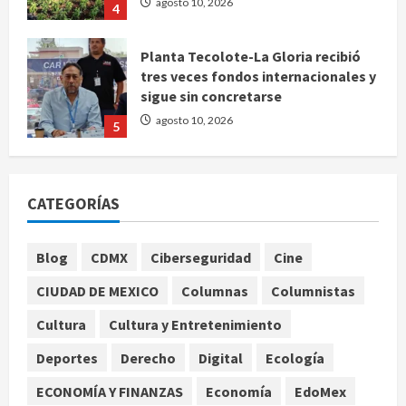
agosto 10, 2026
4
Planta Tecolote-La Gloria recibió
tres veces fondos internacionales y
sigue sin concretarse
agosto 10, 2026
5
Se registran 43 mil 619 aspirantes
para el examen de ingreso a la
CATEGORÍAS
UNAM
agosto 10, 2026
1
Blog
CDMX
Ciberseguridad
Cine
CIUDAD DE MEXICO
Columnas
Columnistas
Claudia Sheinbaum decreta Jornada
de Reforestación cada segundo
Cultura
Cultura y Entretenimiento
domingo de agosto
Deportes
Derecho
Digital
Ecología
agosto 10, 2026
2
ECONOMÍA Y FINANZAS
Economía
EdoMex