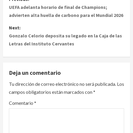
o
UEFA adelanta horario de final de Champions;
advierten alta huella de carbono para el Mundial 2026
s
Next:
t
Gonzalo Celorio deposita su legado en la Caja de las
Letras del Instituto Cervantes
n
a
v
Deja un comentario
i
Tu dirección de correo electrónico no será publicada.
Los
campos obligatorios están marcados con
*
g
Comentario
*
a
t