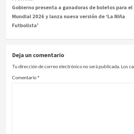
Gobierno presenta a ganadoras de boletos para el
o
Mundial 2026 y lanza nueva versión de ‘La Niña
s
Futbolista’
t
n
Deja un comentario
a
Tu dirección de correo electrónico no será publicada.
Los c
v
Comentario
*
i
g
a
t