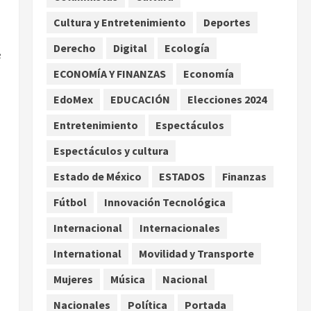
vínculo con brote en EU
Cultura y Entretenimiento
Deportes
2
agosto 6, 2026
Derecho
Digital
Ecología
e
Internacional
Nacional
Portada
EE.UU. ofrece más de 100
ECONOMÍA Y FINANZAS
Economía
millones de dólares en
EdoMex
EDUCACIÓN
Elecciones 2024
recompensas por líderes del
CJNG
3
Entretenimiento
Espectáculos
agosto 6, 2026
Internacional
Espectáculos y cultura
Google nombra al premio
Nobel Demis Hassabis como
Estado de México
ESTADOS
Finanzas
científico jefe
Fútbol
Innovación Tecnológica
4
agosto 6, 2026
Internacional
Internacionales
Internacional
Nacional
Captura de ‘La Quiringua’
International
Movilidad y Transporte
provocó suspensión de
Mujeres
Música
Nacional
inspecciones del USDA en
Michoacán
5
Nacionales
Política
Portada