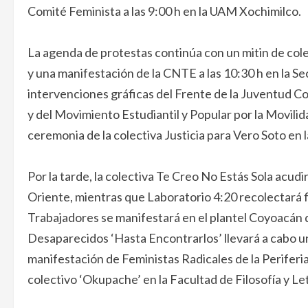
Comité Feminista a las 9:00 h en la UAM Xochimilco.
La agenda de protestas continúa con un mitin de cole
y una manifestación de la CNTE a las 10:30 h en la S
intervenciones gráficas del Frente de la Juventud Co
y del Movimiento Estudiantil y Popular por la Movilid
ceremonia de la colectiva Justicia para Vero Soto en
Por la tarde, la colectiva Te Creo No Estás Sola acudir
Oriente, mientras que Laboratorio 4:20 recolectará fi
Trabajadores se manifestará en el plantel Coyoacán 
Desaparecidos ‘Hasta Encontrarlos’ llevará a cabo un
manifestación de Feministas Radicales de la Periferi
colectivo ‘Okupache’ en la Facultad de Filosofía y L