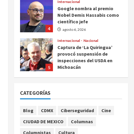
Internacional
Google nombra al premio
Nobel Demis Hassabis como
científico jefe
4
agosto 6, 2026
Internacional
Nacional
Captura de ‘La Quiringua’
a
provocó suspensión de
inspecciones del USDA en
Michoacán
5
agosto 6, 2026
Nacional
Salud
Joven autista Ángel Adolfo
CATEGORÍAS
regresa a la Universidad
Bienestar de Oaxaca tras
ganar amparo
1
Blog
CDMX
Ciberseguridad
Cine
agosto 6, 2026
Internacional
Nacional
Salud
CIUDAD DE MEXICO
Columnas
México confirma 33 casos de
ciclosporiasis y descarta
Columnistas
Cultura