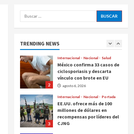
Michoacán
5
Buscar:
agosto 6, 2026
Nacional
Salud
Joven autista Ángel Adolfo
regresa a la Universidad
Bienestar de Oaxaca tras
TRENDING NEWS
ganar amparo
1
agosto 6, 2026
Internacional
Nacional
Salud
México confirma 33 casos de
ciclosporiasis y descarta
vínculo con brote en EU
2
agosto 6, 2026
Internacional
Nacional
Portada
EE.UU. ofrece más de 100
millones de dólares en
recompensas por líderes del
CJNG
3
agosto 6, 2026