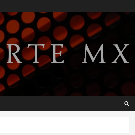
México confirma 33 casos de
ciclosporiasis y descarta
vínculo con brote en EU
2
agosto 6, 2026
Internacional
Nacional
Portada
EE.UU. ofrece más de 100
millones de dólares en
recompensas por líderes del
CJNG
3
agosto 6, 2026
Internacional
Google nombra al premio
Nobel Demis Hassabis como
científico jefe
4
agosto 6, 2026
Internacional
Nacional
Captura de ‘La Quiringua’
provocó suspensión de
inspecciones del USDA en