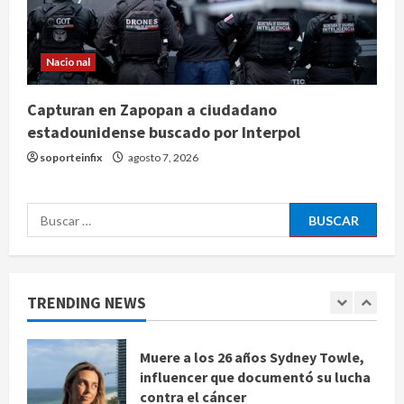
Defunciones en México bajan en
2025 a niveles previos a la
pandemia, señala Inegi
Nacional
agosto 8, 2026
4
Capturan en Zapopan a ciudadano
Pronostican victoria 3-1 de América
estadounidense buscado por Interpol
Femenil sobre Cruz Azul en la
soporteinfix
agosto 7, 2026
Jornada 2
agosto 8, 2026
5
Buscar:
Internacional
España impone controles
fronterizos a viajeros de Italia por
crisis migratoria en Ceuta
TRENDING NEWS
1
agosto 8, 2026
Muere a los 26 años Sydney Towle,
influencer que documentó su lucha
contra el cáncer