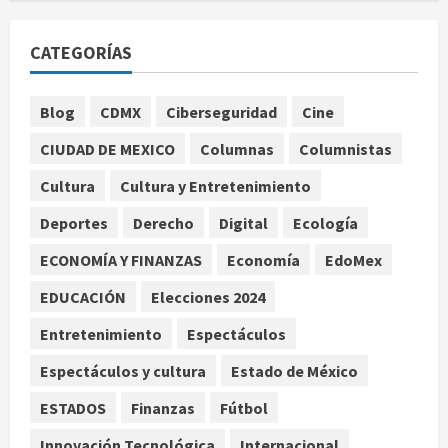
Internacional
España impone controles
CATEGORÍAS
fronterizos a viajeros de Italia por
crisis migratoria en Ceuta
1
agosto 8, 2026
Blog
CDMX
Ciberseguridad
Cine
CIUDAD DE MEXICO
Columnas
Columnistas
Muere a los 26 años Sydney Towle,
influencer que documentó su lucha
Cultura
Cultura y Entretenimiento
contra el cáncer
Deportes
Derecho
Digital
Ecología
agosto 8, 2026
2
ECONOMÍA Y FINANZAS
Economía
EdoMex
México Sub-20 derrota a Canadá y
EDUCACIÓN
Elecciones 2024
avanza a la final del Premundial
Concacaf
Entretenimiento
Espectáculos
agosto 8, 2026
3
Espectáculos y cultura
Estado de México
ESTADOS
Finanzas
Fútbol
Defunciones en México bajan en
2025 a niveles previos a la
Innovación Tecnológica
Internacional