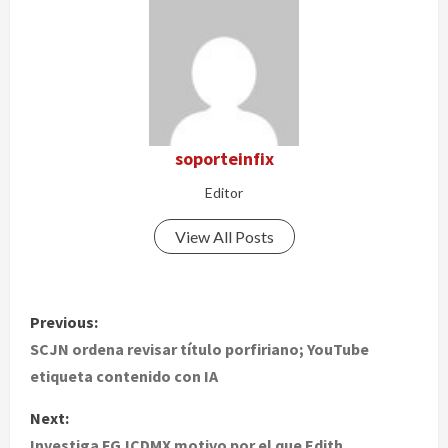
soporteinfix
Editor
View All Posts
P
Previous:
o
SCJN ordena revisar título porfiriano; YouTube
etiqueta contenido con IA
s
Next:
t
Investiga FGJCDMX motivo por el que Edith