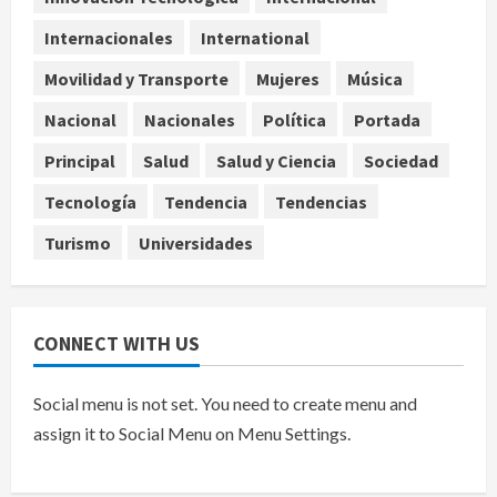
pandemia, señala Inegi
Internacionales
International
agosto 8, 2026
4
Movilidad y Transporte
Mujeres
Música
Pronostican victoria 3-1 de América
Nacional
Nacionales
Política
Portada
Femenil sobre Cruz Azul en la
Jornada 2
Principal
Salud
Salud y Ciencia
Sociedad
agosto 8, 2026
5
Tecnología
Tendencia
Tendencias
Turismo
Universidades
CONNECT WITH US
Social menu is not set. You need to create menu and
assign it to Social Menu on Menu Settings.