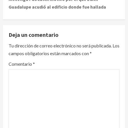
Guadalupe acudió al edificio donde fue hallada
n
a
v
Deja un comentario
i
Tu dirección de correo electrónico no será publicada.
Los
campos obligatorios están marcados con
*
g
Comentario
*
a
t
i
o
n