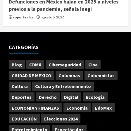
Defunciones en México bajan en 2025 a niveles
previos a la pandemia, señala Inegi
soporteinfix
agosto 8, 2026
CATEGORÍAS
Blog
CDMX
Ciberseguridad
Cine
CIUDAD DE MEXICO
Columnas
Columnistas
Cultura
Cultura y Entretenimiento
Deportes
Derecho
Digital
Ecología
ECONOMÍA Y FINANZAS
Economía
EdoMex
EDUCACIÓN
Elecciones 2024
Entretenimiento
Espectáculos