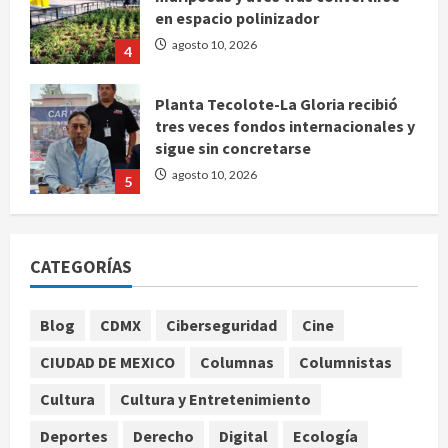
en espacio polinizador
agosto 10, 2026
4
Planta Tecolote-La Gloria recibió
tres veces fondos internacionales y
sigue sin concretarse
agosto 10, 2026
5
Se registran 43 mil 619 aspirantes
para el examen de ingreso a la
CATEGORÍAS
UNAM
agosto 10, 2026
1
Blog
CDMX
Ciberseguridad
Cine
Claudia Sheinbaum decreta Jornada
CIUDAD DE MEXICO
Columnas
Columnistas
de Reforestación cada segundo
Cultura
Cultura y Entretenimiento
domingo de agosto
agosto 10, 2026
2
Deportes
Derecho
Digital
Ecología