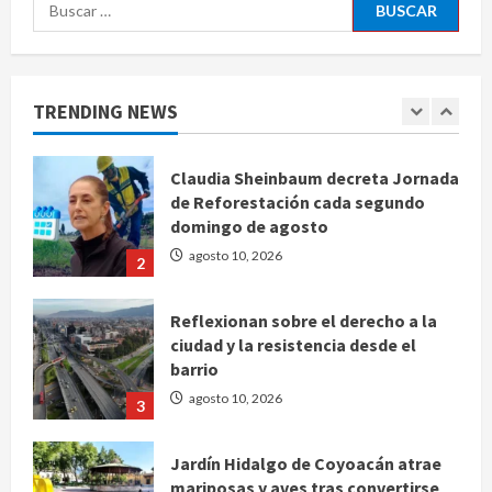
Buscar:
Se registran 43 mil 619 aspirantes
para el examen de ingreso a la
UNAM
agosto 10, 2026
TRENDING NEWS
1
Claudia Sheinbaum decreta Jornada
de Reforestación cada segundo
domingo de agosto
agosto 10, 2026
2
Reflexionan sobre el derecho a la
ciudad y la resistencia desde el
barrio
agosto 10, 2026
3
Jardín Hidalgo de Coyoacán atrae
mariposas y aves tras convertirse