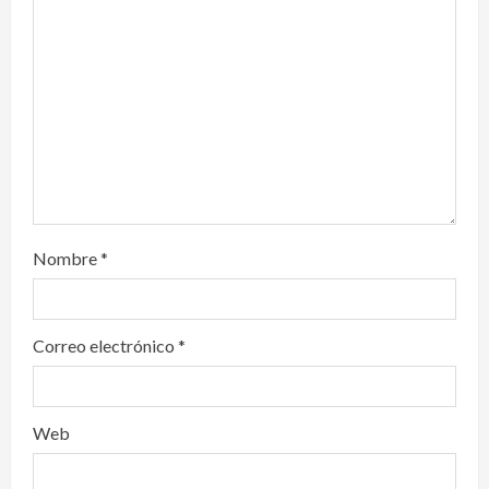
t
i
o
n
Nombre
*
Correo electrónico
*
Web