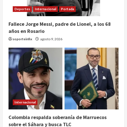
Deportes
Internacional
Portada
Fallece Jorge Messi, padre de Lionel, a los 68
años en Rosario
soporteinfix
agosto 9, 2026
Internacional
Claudia Sheinbaum decreta Jornada
Colombia respalda soberanía de Marruecos
de Reforestación cada segundo
sobre el Sáhara y busca TLC
domingo de agosto