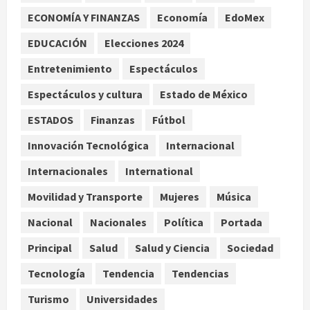
ECONOMÍA Y FINANZAS
Economía
EdoMex
Reflexionan sobre el derecho a la
ciudad y la resistencia desde el
EDUCACIÓN
Elecciones 2024
barrio
Entretenimiento
Espectáculos
agosto 10, 2026
3
Espectáculos y cultura
Estado de México
Jardín Hidalgo de Coyoacán atrae
ESTADOS
Finanzas
Fútbol
mariposas y aves tras convertirse
Innovación Tecnológica
Internacional
en espacio polinizador
agosto 10, 2026
Internacionales
International
4
Movilidad y Transporte
Mujeres
Música
Planta Tecolote-La Gloria recibió
tres veces fondos internacionales y
Nacional
Nacionales
Política
Portada
sigue sin concretarse
Principal
Salud
Salud y Ciencia
Sociedad
agosto 10, 2026
5
Tecnología
Tendencia
Tendencias
Turismo
Universidades