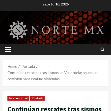
Skip
agosto 10, 2026
to
content
Primary
Menu
Home
Portada
Continúan rescates tras sismos en Venezuela; anuncian
comisión para evaluar viviendas
Internacional
Portada
Continúan rescates tras sismos