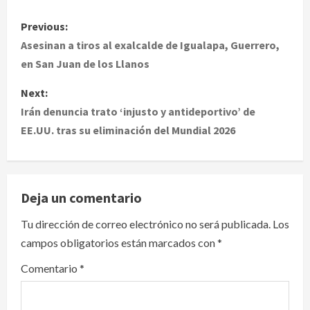
P
Previous:
o
Asesinan a tiros al exalcalde de Igualapa, Guerrero,
en San Juan de los Llanos
s
Next:
t
Irán denuncia trato ‘injusto y antideportivo’ de
EE.UU. tras su eliminación del Mundial 2026
n
a
v
Deja un comentario
i
Tu dirección de correo electrónico no será publicada.
Los
campos obligatorios están marcados con
*
g
Comentario
*
a