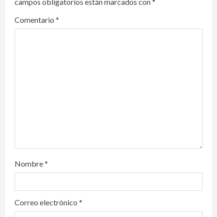
campos obligatorios están marcados con
*
a
Comentario
*
t
i
o
n
Nombre
*
Correo electrónico
*