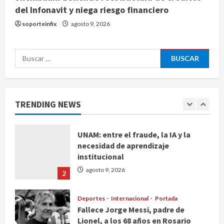
Melanie Martinez se presenta en el
del Infonavit y niega riesgo financiero
Palacio de los Deportes con su tour
soporteinfix
agosto 9, 2026
‘Hades: The Sacrifice’
agosto 9, 2026
5
Buscar:
De la medicina sencilla a la
complejidad moderna: cuando el
conocimiento ya no cabe en un
hospital
TRENDING NEWS
1
agosto 9, 2026
UNAM: entre el fraude, la IA y la
necesidad de aprendizaje
institucional
agosto 9, 2026
2
Deportes
Internacional
Portada
Fallece Jorge Messi, padre de
Lionel, a los 68 años en Rosario