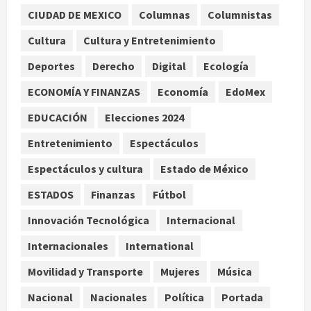
CIUDAD DE MEXICO
Columnas
Columnistas
UNAM: entre el fraude, la IA y la
necesidad de aprendizaje
Cultura
Cultura y Entretenimiento
institucional
Deportes
Derecho
Digital
Ecología
agosto 9, 2026
2
ECONOMÍA Y FINANZAS
Economía
EdoMex
Deportes
Internacional
Portada
EDUCACIÓN
Elecciones 2024
Fallece Jorge Messi, padre de
Lionel, a los 68 años en Rosario
Entretenimiento
Espectáculos
agosto 9, 2026
3
Espectáculos y cultura
Estado de México
Nacional
ESTADOS
Finanzas
Fútbol
Detienen a ‘El Pony’ con fusil M4,
drogas y arsenal en carretera de
Innovación Tecnológica
Internacional
Tabasco
Internacionales
International
4
agosto 9, 2026
Movilidad y Transporte
Mujeres
Música
Melanie Martinez se presenta en el
Nacional
Nacionales
Política
Portada
Palacio de los Deportes con su tour