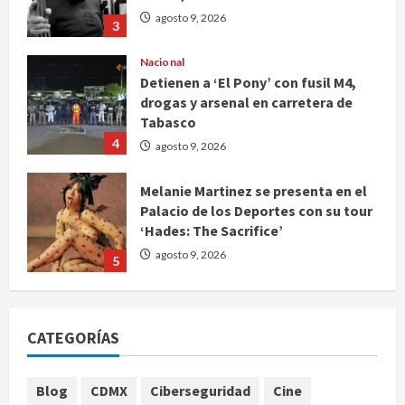
agosto 9, 2026
3
Nacional
Detienen a ‘El Pony’ con fusil M4,
drogas y arsenal en carretera de
Tabasco
4
agosto 9, 2026
Melanie Martinez se presenta en el
Palacio de los Deportes con su tour
‘Hades: The Sacrifice’
agosto 9, 2026
5
De la medicina sencilla a la
complejidad moderna: cuando el
CATEGORÍAS
conocimiento ya no cabe en un
hospital
1
agosto 9, 2026
Blog
CDMX
Ciberseguridad
Cine