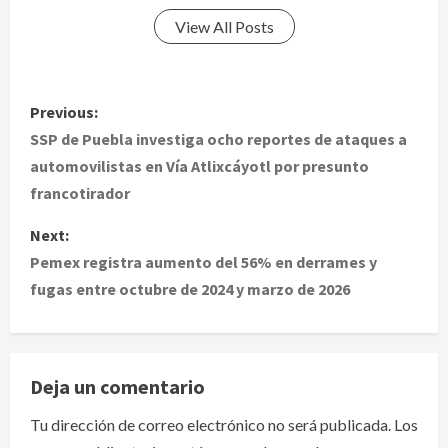
View All Posts
P
Previous:
o
SSP de Puebla investiga ocho reportes de ataques a
automovilistas en Vía Atlixcáyotl por presunto
s
francotirador
t
Next:
Pemex registra aumento del 56% en derrames y
n
fugas entre octubre de 2024 y marzo de 2026
a
v
Deja un comentario
i
Tu dirección de correo electrónico no será publicada.
Los
g