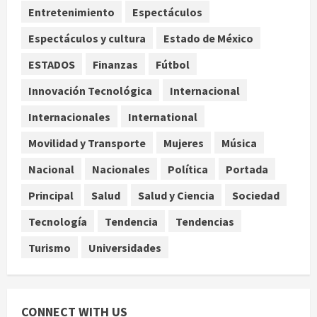
control y señala incongruencia en
Entretenimiento
Espectáculos
regulación del derecho de réplica
3
Espectáculos y cultura
Estado de México
agosto 8, 2026
Internacional
ESTADOS
Finanzas
Fútbol
España impone controles
fronterizos a viajeros de Italia por
Innovación Tecnológica
Internacional
crisis migratoria en Ceuta
Internacionales
International
4
agosto 8, 2026
Movilidad y Transporte
Mujeres
Música
Muere a los 26 años Sydney Towle,
influencer que documentó su lucha
Nacional
Nacionales
Política
Portada
contra el cáncer
Principal
Salud
Salud y Ciencia
Sociedad
agosto 8, 2026
5
Tecnología
Tendencia
Tendencias
Turismo
Universidades
CONNECT WITH US