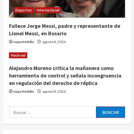
Alejandro Moreno critica la
mañanera como herramienta de
Deportes
Internacional
control y señala incongruencia en
regulación del derecho de réplica
3
Fallece Jorge Messi, padre y representante de
agosto 8, 2026
Lionel Messi, en Rosario
Internacional
España impone controles
soporteinfix
agosto 8, 2026
fronterizos a viajeros de Italia por
crisis migratoria en Ceuta
Nacional
4
agosto 8, 2026
Alejandro Moreno critica la mañanera como
herramienta de control y señala incongruencia
Muere a los 26 años Sydney Towle,
en regulación del derecho de réplica
influencer que documentó su lucha
contra el cáncer
soporteinfix
agosto 8, 2026
agosto 8, 2026
5
Buscar:
Nacional
CDMX lanza padrón de instaladores
certificados tras explosión en
Cuernavaca