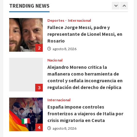
TRENDING NEWS
1
agosto 8, 2026
Deportes
Internacional
Fallece Jorge Messi, padre y
representante de Lionel Messi, en
Rosario
2
agosto 8, 2026
Nacional
Alejandro Moreno critica la
mañanera como herramienta de
control y señala incongruencia en
regulación del derecho de réplica
3
agosto 8, 2026
Internacional
España impone controles
fronterizos a viajeros de Italia por
crisis migratoria en Ceuta
4
agosto 8, 2026