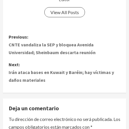
View All Posts
P
Previous:
o
CNTE vandaliza la SEP y bloquea Avenida
Universidad; Sheinbaum descarta reunión
s
Next:
t
Irán ataca bases en Kuwait y Baréin; hay víctimas y
daños materiales
n
a
v
Deja un comentario
i
Tu dirección de correo electrónico no será publicada.
Los
campos obligatorios están marcados con
*