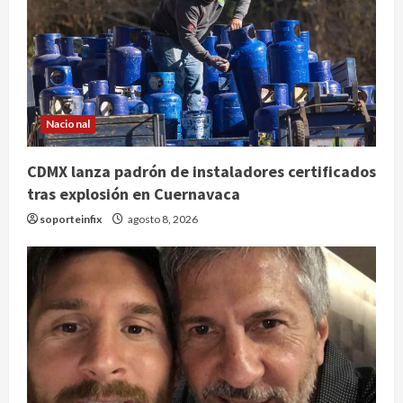
Nacional
CDMX lanza padrón de instaladores certificados
tras explosión en Cuernavaca
soporteinfix
agosto 8, 2026
Deportes
Internacional
Fallece Jorge Messi, padre y
representante de Lionel Messi, en
Rosario
2
agosto 8, 2026
Nacional