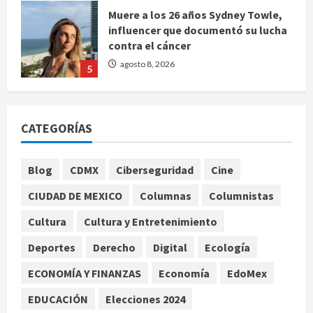
Muere a los 26 años Sydney Towle,
influencer que documentó su lucha
contra el cáncer
agosto 8, 2026
5
Nacional
CDMX lanza padrón de instaladores
certificados tras explosión en
CATEGORÍAS
Cuernavaca
1
agosto 8, 2026
Blog
CDMX
Ciberseguridad
Cine
Deportes
Internacional
CIUDAD DE MEXICO
Columnas
Columnistas
Fallece Jorge Messi, padre y
representante de Lionel Messi, en
Cultura
Cultura y Entretenimiento
Rosario
2
Deportes
Derecho
Digital
Ecología
agosto 8, 2026
ECONOMÍA Y FINANZAS
Economía
EdoMex
Nacional
Alejandro Moreno critica la
EDUCACIÓN
Elecciones 2024
mañanera como herramienta de