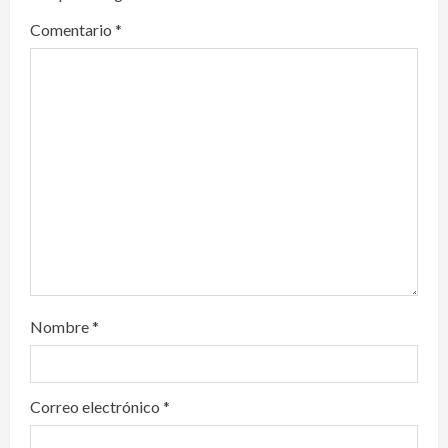
g
Comentario
*
a
t
i
o
n
Nombre
*
Correo electrónico
*