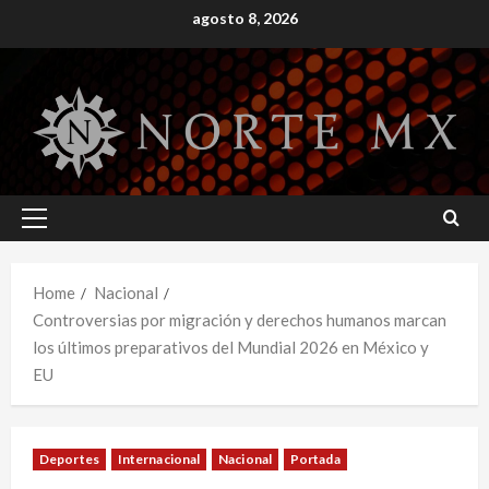
Skip
agosto 8, 2026
to
content
Primary
Menu
Home
Nacional
Controversias por migración y derechos humanos marcan
los últimos preparativos del Mundial 2026 en México y
EU
Deportes
Internacional
Nacional
Portada