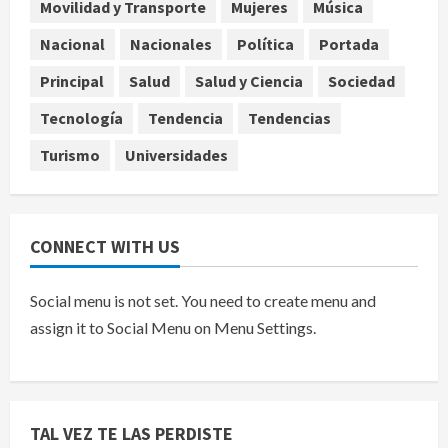
Movilidad y Transporte
Mujeres
Música
Internacional
EE.UU. amplía revisión de redes
Nacional
Nacionales
Política
Portada
sociales para visados de periodistas
Principal
Salud
Salud y Ciencia
Sociedad
y ciertos ciudadanos de México y
Canadá
5
Tecnología
Tendencia
Tendencias
agosto 7, 2026
Turismo
Universidades
CONNECT WITH US
Social menu is not set. You need to create menu and
assign it to Social Menu on Menu Settings.
TAL VEZ TE LAS PERDISTE