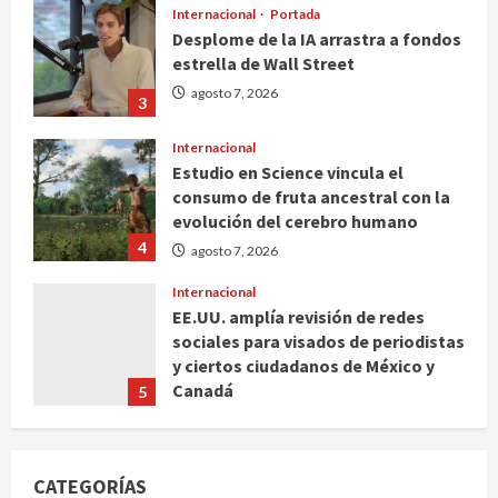
Internacional
Portada
Desplome de la IA arrastra a fondos
estrella de Wall Street
agosto 7, 2026
3
Internacional
Estudio en Science vincula el
consumo de fruta ancestral con la
evolución del cerebro humano
4
agosto 7, 2026
Internacional
EE.UU. amplía revisión de redes
sociales para visados de periodistas
y ciertos ciudadanos de México y
Canadá
5
agosto 7, 2026
Nacional
Fallece Carlos Garfias Merlos,
CATEGORÍAS
arzobispo emérito de Morelia