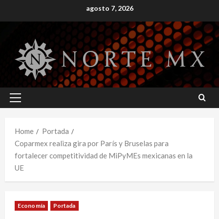
Skip
agosto 7, 2026
to
content
Primary
Menu
Home
Portada
Coparmex realiza gira por París y Bruselas para
fortalecer competitividad de MiPyMEs mexicanas en la
UE
Economía
Portada