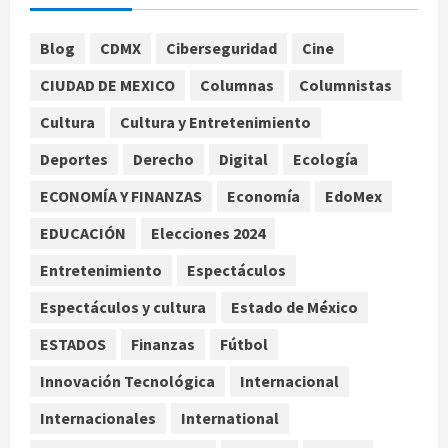
agosto 7, 2026
1
Blog
CDMX
Ciberseguridad
Cine
Nacional
CIUDAD DE MEXICO
Columnas
Columnistas
Lotería Nacional emite billete por
centenario de la Asociación de
Cultura
Cultura y Entretenimiento
Scouts en México
Deportes
Derecho
Digital
Ecología
2
agosto 7, 2026
ECONOMÍA Y FINANZAS
Economía
EdoMex
Internacional
Portada
EDUCACIÓN
Elecciones 2024
Desplome de la IA arrastra a fondos
estrella de Wall Street
Entretenimiento
Espectáculos
agosto 7, 2026
3
Espectáculos y cultura
Estado de México
Internacional
ESTADOS
Finanzas
Fútbol
Estudio en Science vincula el
consumo de fruta ancestral con la
Innovación Tecnológica
Internacional
evolución del cerebro humano
Internacionales
International
4
agosto 7, 2026