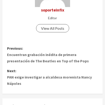
soporteinfix
Editor
View All Posts
P
Previous:
o
Encuentran grabación inédita de primera
presentación de The Beatles en Top of the Pops
s
Next:
t
PAN exige investigar a alcaldesa morenista Nancy
Nápoles
n
a