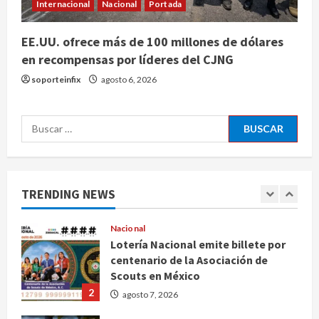
Internacional
Nacional
Portada
4
agosto 7, 2026
EE.UU. ofrece más de 100 millones de dólares
Internacional
en recompensas por líderes del CJNG
EE.UU. amplía revisión de redes
sociales para visados de periodistas
soporteinfix
agosto 6, 2026
y ciertos ciudadanos de México y
Canadá
5
Buscar:
agosto 7, 2026
Nacional
Fallece Carlos Garfias Merlos,
arzobispo emérito de Morelia
TRENDING NEWS
agosto 7, 2026
1
Nacional
Lotería Nacional emite billete por
centenario de la Asociación de
Scouts en México
2
agosto 7, 2026