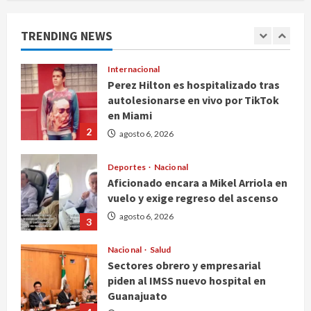
cobrar cheque falso de 420,000
pesos en CDMX
TRENDING NEWS
1
agosto 6, 2026
Internacional
Perez Hilton es hospitalizado tras
autolesionarse en vivo por TikTok
en Miami
2
agosto 6, 2026
Deportes
Nacional
Aficionado encara a Mikel Arriola en
vuelo y exige regreso del ascenso
agosto 6, 2026
3
Nacional
Salud
Sectores obrero y empresarial
piden al IMSS nuevo hospital en
Guanajuato