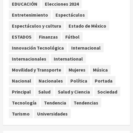
EDUCACIÓN
Elecciones 2024
Aficionado encara a Mikel Arriola en
vuelo y exige regreso del ascenso
Entretenimiento
Espectáculos
agosto 6, 2026
3
Espectáculos y cultura
Estado de México
Nacional
Salud
ESTADOS
Finanzas
Fútbol
Sectores obrero y empresarial
piden al IMSS nuevo hospital en
Innovación Tecnológica
Internacional
Guanajuato
Internacionales
International
4
agosto 6, 2026
Movilidad y Transporte
Mujeres
Música
Nacional
Falla en sistema Booster de El
Nacional
Nacionales
Política
Portada
Carrizo deja sin agua a 147 colonias
Principal
Salud
Salud y Ciencia
Sociedad
de Tijuana
5
agosto 6, 2026
Tecnología
Tendencia
Tendencias
Turismo
Universidades