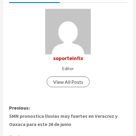
soporteinfix
Editor
View All Posts
P
Previous:
o
SMN pronostica lluvias muy fuertes en Veracruz y
Oaxaca para este 26 de junio
s