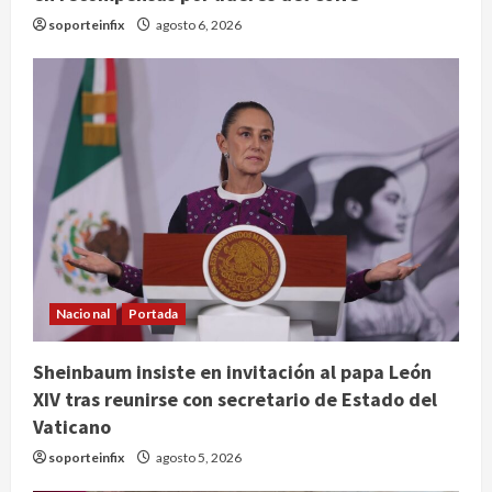
soporteinfix
agosto 6, 2026
Nacional
Portada
Sheinbaum insiste en invitación al papa León
Internacional
XIV tras reunirse con secretario de Estado del
Perez Hilton es hospitalizado tras
Vaticano
autolesionarse en vivo por TikTok
en Miami
soporteinfix
agosto 5, 2026
2
agosto 6, 2026