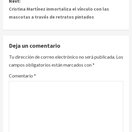
Next:
t
Cristina Martínez inmortaliza el vínculo con las
mascotas a través de retratos pintados
n
a
v
Deja un comentario
i
Tu dirección de correo electrónico no será publicada.
Los
campos obligatorios están marcados con
*
g
Comentario
*
a
t
i
o
n