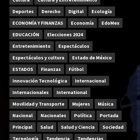
Deportes
Derecho
Digital
Ecología
ECONOMÍA Y FINANZAS
Economía
EdoMex
EDUCACIÓN
Elecciones 2024
Entretenimiento
Espectáculos
Espectáculos y cultura
Estado de México
ESTADOS
Finanzas
Fútbol
Innovación Tecnológica
Internacional
Internacionales
International
Movilidad y Transporte
Mujeres
Música
Nacional
Nacionales
Política
Portada
Principal
Salud
Salud y Ciencia
Sociedad
Tecnología
Tendencia
Tendencias