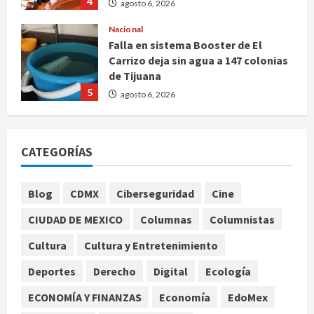
4
agosto 6, 2026
Nacional
Falla en sistema Booster de El
Carrizo deja sin agua a 147 colonias
de Tijuana
5
agosto 6, 2026
Nacional
Detienen a persona por intentar
CATEGORÍAS
cobrar cheque falso de 420,000
pesos en CDMX
1
agosto 6, 2026
Blog
CDMX
Ciberseguridad
Cine
Internacional
CIUDAD DE MEXICO
Columnas
Columnistas
Perez Hilton es hospitalizado tras
autolesionarse en vivo por TikTok
Cultura
Cultura y Entretenimiento
en Miami
Deportes
Derecho
Digital
Ecología
2
agosto 6, 2026
ECONOMÍA Y FINANZAS
Economía
EdoMex
Deportes
Nacional