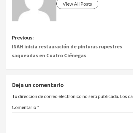
View All Posts
P
Previous:
INAH inicia restauración de pinturas rupestres
o
saqueadas en Cuatro Ciénegas
s
t
Deja un comentario
n
Tu dirección de correo electrónico no será publicada.
Los c
a
Comentario
*
v
i