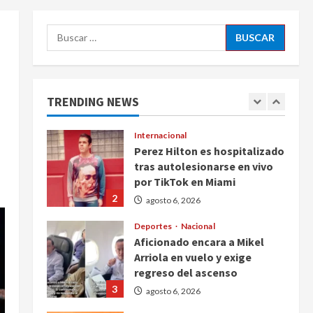
5
agosto 6, 2026
Buscar:
Nacional
Detienen a persona por
intentar cobrar cheque falso
de 420,000 pesos en CDMX
TRENDING NEWS
1
agosto 6, 2026
Internacional
Perez Hilton es hospitalizado
tras autolesionarse en vivo
por TikTok en Miami
2
agosto 6, 2026
Deportes
Nacional
Aficionado encara a Mikel
Arriola en vuelo y exige
regreso del ascenso
3
agosto 6, 2026