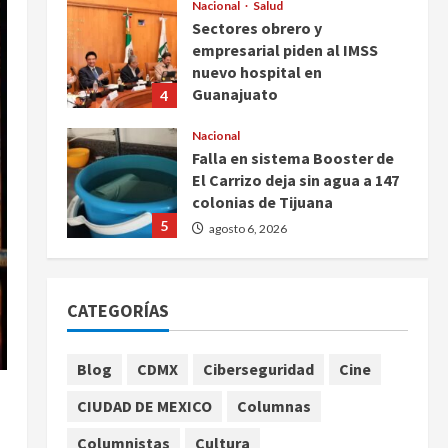
Nacional
Salud
Sectores obrero y
empresarial piden al IMSS
nuevo hospital en
Guanajuato
4
agosto 6, 2026
Nacional
Falla en sistema Booster de
El Carrizo deja sin agua a 147
colonias de Tijuana
5
agosto 6, 2026
Nacional
Detienen a persona por
CATEGORÍAS
intentar cobrar cheque falso
de 420,000 pesos en CDMX
1
agosto 6, 2026
Blog
CDMX
Ciberseguridad
Cine
Internacional
CIUDAD DE MEXICO
Columnas
Perez Hilton es hospitalizado
tras autolesionarse en vivo
Columnistas
Cultura