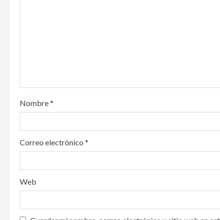
g
a
t
i
o
Nombre
*
n
Correo electrónico
*
Web