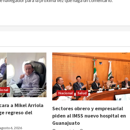
te navegador para la próxima vez que haga un comentario.
ional
Nacional
Salud
ara a Mikel Arriola
Sectores obrero y empresarial
ge regreso del
piden al IMSS nuevo hospital en
Guanajuato
agosto 6, 2026