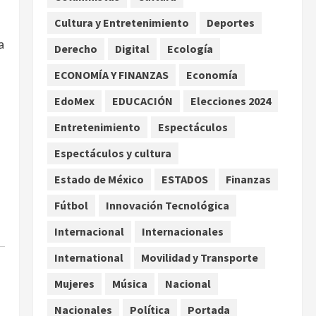
por TikTok en Miami
Cultura y Entretenimiento
Deportes
2
agosto 6, 2026
a
Derecho
Digital
Ecología
Deportes
Nacional
Aficionado encara a Mikel
ECONOMÍA Y FINANZAS
Economía
Arriola en vuelo y exige
EdoMex
EDUCACIÓN
Elecciones 2024
regreso del ascenso
3
agosto 6, 2026
Entretenimiento
Espectáculos
Nacional
Salud
Espectáculos y cultura
Sectores obrero y
empresarial piden al IMSS
Estado de México
ESTADOS
Finanzas
nuevo hospital en
Fútbol
Innovación Tecnológica
Guanajuato
4
agosto 6, 2026
Internacional
Internacionales
Nacional
Falla en sistema Booster de
International
Movilidad y Transporte
El Carrizo deja sin agua a 147
Mujeres
Música
Nacional
colonias de Tijuana
5
agosto 6, 2026
Nacionales
Política
Portada