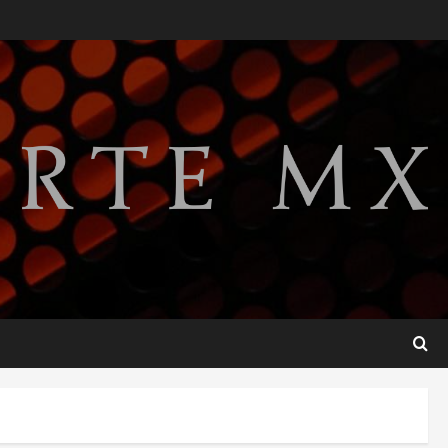
Perez Hilton es hospitalizado
tras autolesionarse en vivo
por TikTok en Miami
2
agosto 6, 2026
Deportes
Nacional
Aficionado encara a Mikel
Arriola en vuelo y exige
regreso del ascenso
3
agosto 6, 2026
Nacional
Salud
Sectores obrero y
empresarial piden al IMSS
nuevo hospital en
Guanajuato
4
agosto 6, 2026
Nacional
Falla en sistema Booster de
El Carrizo deja sin agua a 147
colonias de Tijuana