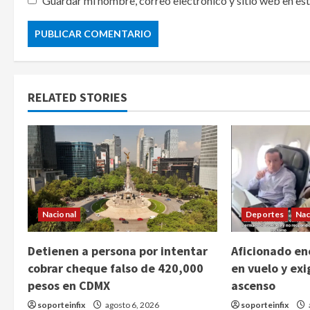
Guardar mi nombre, correo electrónico y sitio web en es
RELATED STORIES
Nacional
Deportes
Nac
Detienen a persona por intentar
Aficionado enc
cobrar cheque falso de 420,000
en vuelo y exi
pesos en CDMX
ascenso
soporteinfix
agosto 6, 2026
soporteinfix