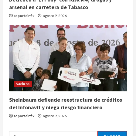
2
arsenal en carretera de Tabasco
Reflexionan sobre el derecho a la
soporteinfix
agosto 9, 2026
ciudad y la resistencia desde el
barrio
agosto 10, 2026
3
Jardín Hidalgo de Coyoacán atrae
mariposas y aves tras convertirse
en espacio polinizador
agosto 10, 2026
4
Nacional
Planta Tecolote-La Gloria recibió
Sheinbaum defiende reestructura de créditos
tres veces fondos internacionales y
del Infonavit y niega riesgo financiero
sigue sin concretarse
soporteinfix
agosto 9, 2026
agosto 10, 2026
5
Se registran 43 mil 619 aspirantes
Buscar: