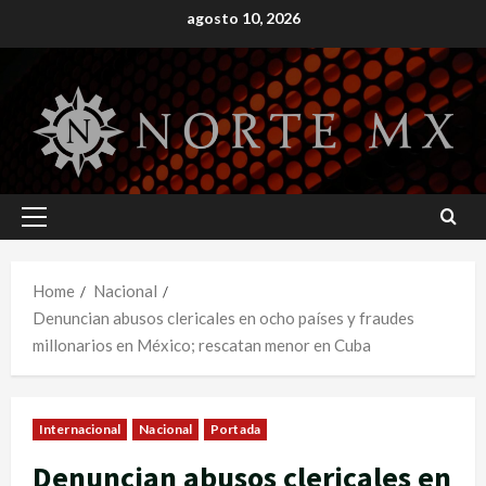
Skip
agosto 10, 2026
to
content
Primary
Menu
Home
Nacional
Denuncian abusos clericales en ocho países y fraudes
millonarios en México; rescatan menor en Cuba
Internacional
Nacional
Portada
Denuncian abusos clericales en