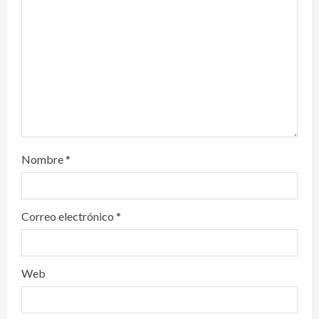
i
o
n
Nombre
*
Correo electrónico
*
Web