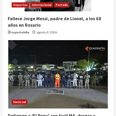
Deportes
Internacional
Portada
Fallece Jorge Messi, padre de Lionel, a los 68
años en Rosario
soporteinfix
agosto 9, 2026
Claudia Sheinbaum decreta Jornada
de Reforestación cada segundo
Nacional
domingo de agosto
agosto 10, 2026
Detienen a ‘El Pony’ con fusil M4, drogas y