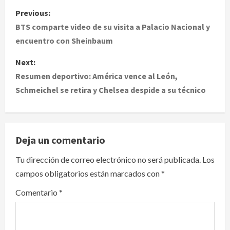
P
Previous:
o
BTS comparte video de su visita a Palacio Nacional y
encuentro con Sheinbaum
s
Next:
t
Resumen deportivo: América vence al León,
Schmeichel se retira y Chelsea despide a su técnico
n
a
v
Deja un comentario
i
Tu dirección de correo electrónico no será publicada.
Los
campos obligatorios están marcados con
*
g
Comentario
*
a
t