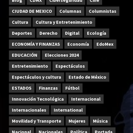
Blog
CDMX
Ciberseguridad
Cine
CIUDAD DE MEXICO
Columnas
Columnistas
Cultura
Cultura y Entretenimiento
Deportes
Derecho
Digital
Ecología
ECONOMÍA Y FINANZAS
Economía
EdoMex
EDUCACIÓN
Elecciones 2024
Entretenimiento
Espectáculos
Espectáculos y cultura
Estado de México
ESTADOS
Finanzas
Fútbol
Innovación Tecnológica
Internacional
Internacionales
International
Movilidad y Transporte
Mujeres
Música
Nacional
Nacionales
Política
Portada