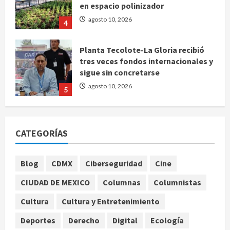
agosto 10, 2026
4
Planta Tecolote-La Gloria recibió
tres veces fondos internacionales y
sigue sin concretarse
agosto 10, 2026
5
Se registran 43 mil 619 aspirantes
para el examen de ingreso a la
UNAM
CATEGORÍAS
agosto 10, 2026
1
Blog
CDMX
Ciberseguridad
Cine
Claudia Sheinbaum decreta Jornada
de Reforestación cada segundo
CIUDAD DE MEXICO
Columnas
Columnistas
domingo de agosto
Cultura
Cultura y Entretenimiento
agosto 10, 2026
2
Deportes
Derecho
Digital
Ecología