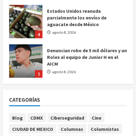
Estados Unidos reanuda
parcialmente los envíos de
aguacate desde México
agosto 8, 2026
4
Denuncian robo de 5 mil dólares y un
Rolex al equipo de Junior H en el
AICM
agosto 8, 2026
5
EE. UU. reconoce apoyo de
Sheinbaum contra el narco pero
CATEGORÍAS
advierte que persisten desafíos
agosto 8, 2026
1
Blog
CDMX
Ciberseguridad
Cine
CIUDAD DE MEXICO
Columnas
Columnistas
México y Perú restablecen