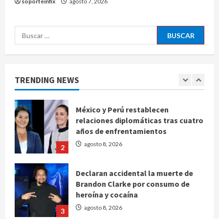
soporteinfix
agosto 7, 2026
AICM
agosto 8, 2026
5
Buscar:
EE. UU. reconoce apoyo de
Sheinbaum contra el narco pero
advierte que persisten desafíos
TRENDING NEWS
agosto 8, 2026
1
México y Perú restablecen
relaciones diplomáticas tras cuatro
años de enfrentamientos
agosto 8, 2026
2
Declaran accidental la muerte de
Brandon Clarke por consumo de
heroína y cocaína
agosto 8, 2026
3