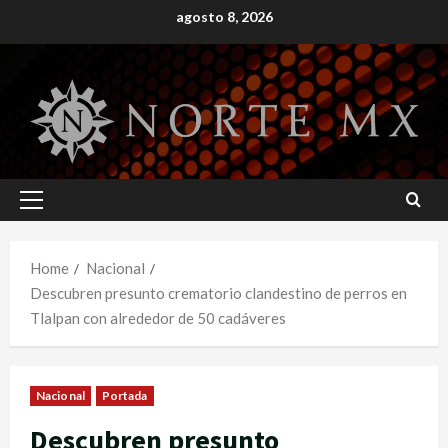
Skip
agosto 8, 2026
to
content
Primary
Menu
Home
Nacional
Descubren presunto crematorio clandestino de perros en
Tlalpan con alrededor de 50 cadáveres
Nacional
Portada
Descubren presunto