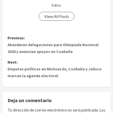
Editor
View All Posts
P
Previous:
o
Abanderan delegaciones para Olimpiada Nacional
2026 y anuncian apoyos en Coahuila
s
Next:
t
Disputas políticas en Michoacán, Coahuila y Jalisco
marcan la agenda electoral
n
a
v
Deja un comentario
i
Tu dirección de correo electrónico no será publicada.
Los