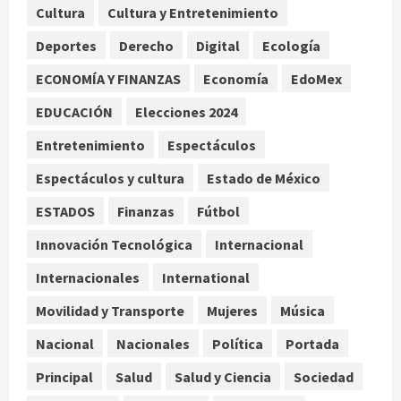
relaciones diplomáticas tras cuatro
Cultura
Cultura y Entretenimiento
años de enfrentamientos
Deportes
Derecho
Digital
Ecología
agosto 8, 2026
2
ECONOMÍA Y FINANZAS
Economía
EdoMex
Declaran accidental la muerte de
EDUCACIÓN
Elecciones 2024
Brandon Clarke por consumo de
heroína y cocaína
Entretenimiento
Espectáculos
agosto 8, 2026
3
Espectáculos y cultura
Estado de México
ESTADOS
Finanzas
Fútbol
Estados Unidos reanuda
parcialmente los envíos de
Innovación Tecnológica
Internacional
aguacate desde México
Internacionales
International
agosto 8, 2026
4
Movilidad y Transporte
Mujeres
Música
Denuncian robo de 5 mil dólares y un
Nacional
Nacionales
Política
Portada
Rolex al equipo de Junior H en el
AICM
Principal
Salud
Salud y Ciencia
Sociedad
agosto 8, 2026
5