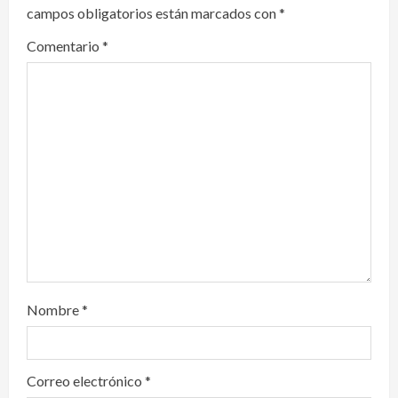
campos obligatorios están marcados con
*
g
Comentario
*
a
t
i
o
n
Nombre
*
Correo electrónico
*