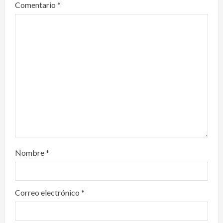
Comentario
*
a
t
i
o
n
Nombre
*
Correo electrónico
*