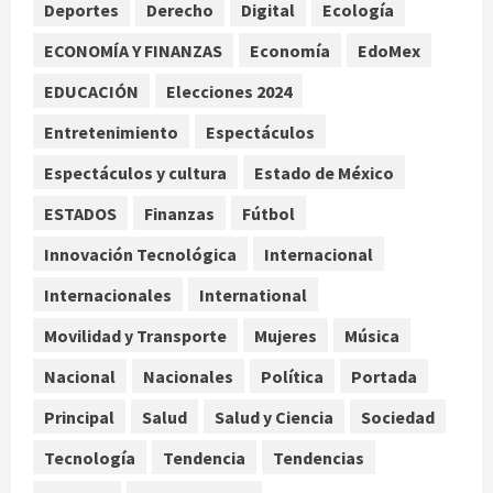
Deportes
Derecho
Digital
Ecología
agosto 8, 2026
2
ECONOMÍA Y FINANZAS
Economía
EdoMex
Declaran accidental la muerte de
EDUCACIÓN
Elecciones 2024
Brandon Clarke por consumo de
heroína y cocaína
Entretenimiento
Espectáculos
agosto 8, 2026
3
Espectáculos y cultura
Estado de México
ESTADOS
Finanzas
Fútbol
Estados Unidos reanuda
parcialmente los envíos de
Innovación Tecnológica
Internacional
aguacate desde México
Internacionales
International
agosto 8, 2026
4
Movilidad y Transporte
Mujeres
Música
Denuncian robo de 5 mil dólares y un
Nacional
Nacionales
Política
Portada
Rolex al equipo de Junior H en el
AICM
Principal
Salud
Salud y Ciencia
Sociedad
agosto 8, 2026
5
Tecnología
Tendencia
Tendencias