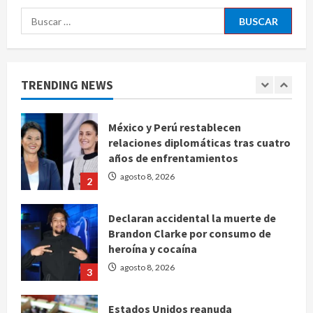
Buscar:
EE. UU. reconoce apoyo de
Sheinbaum contra el narco pero
advierte que persisten desafíos
TRENDING NEWS
agosto 8, 2026
1
México y Perú restablecen
relaciones diplomáticas tras cuatro
años de enfrentamientos
agosto 8, 2026
2
Declaran accidental la muerte de
Brandon Clarke por consumo de
heroína y cocaína
agosto 8, 2026
3
Estados Unidos reanuda