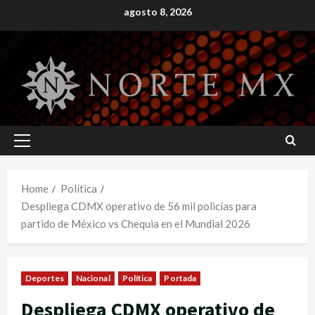
Skip
agosto 8, 2026
to
content
Primary
Menu
Home
Política
Despliega CDMX operativo de 56 mil policías para
partido de México vs Chequia en el Mundial 2026
Deportes
Nacional
Política
Portada
Despliega CDMX operativo de