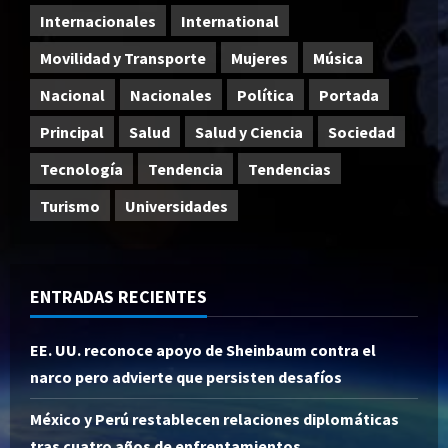
Internacionales
International
Movilidad y Transporte
Mujeres
Música
Nacional
Nacionales
Política
Portada
Principal
Salud
Salud y Ciencia
Sociedad
Tecnología
Tendencia
Tendencias
Turismo
Universidades
ENTRADAS RECIENTES
EE. UU. reconoce apoyo de Sheinbaum contra el
narco pero advierte que persisten desafíos
México y Perú restablecen relaciones diplomáticas
tras cuatro años de enfrentamientos