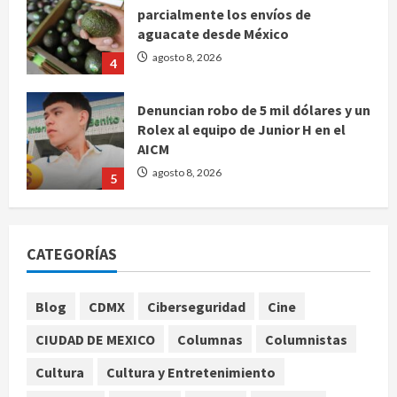
parcialmente los envíos de
aguacate desde México
agosto 8, 2026
4
Denuncian robo de 5 mil dólares y un
Rolex al equipo de Junior H en el
AICM
agosto 8, 2026
5
EE. UU. reconoce apoyo de
Sheinbaum contra el narco pero
CATEGORÍAS
advierte que persisten desafíos
agosto 8, 2026
1
Blog
CDMX
Ciberseguridad
Cine
CIUDAD DE MEXICO
Columnas
Columnistas
México y Perú restablecen
relaciones diplomáticas tras cuatro
Cultura
Cultura y Entretenimiento
años de enfrentamientos