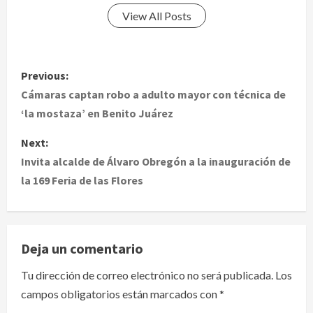
View All Posts
P
Previous:
o
Cámaras captan robo a adulto mayor con técnica de
‘la mostaza’ en Benito Juárez
s
Next:
t
Invita alcalde de Álvaro Obregón a la inauguración de
la 169 Feria de las Flores
n
a
v
Deja un comentario
i
Tu dirección de correo electrónico no será publicada.
Los
campos obligatorios están marcados con
*
g