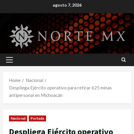
Skip
agosto 7, 2026
to
content
Primary
Menu
Home
Nacional
Despliega Ejército operativo para retirar 625 minas
antipersonal en Michoacán
Nacional
Portada
Despliega Ejército operativo