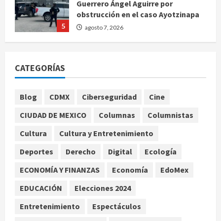
Guerrero Ángel Aguirre por
obstrucción en el caso Ayotzinapa
5
agosto 7, 2026
Nacional
Michoacán intensifica combate a la
CATEGORÍAS
extorsión en zona aguacatera y
Tierra Caliente
1
agosto 7, 2026
Blog
CDMX
Ciberseguridad
Cine
Nacional
CIUDAD DE MEXICO
Columnas
Columnistas
SMN pronostica lluvias intensas,
granizo y calor extremo para este 7
Cultura
Cultura y Entretenimiento
de agosto
Deportes
Derecho
Digital
Ecología
2
agosto 7, 2026
ECONOMÍA Y FINANZAS
Economía
EdoMex
Internacional
Christopher Landau desmiente
EDUCACIÓN
Elecciones 2024
artículo de Foreign Policy sobre
Entretenimiento
Espectáculos
visita a Islas Salomón
3
agosto 7, 2026