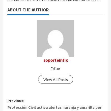
ABOUT THE AUTHOR
soporteinfix
Editor
View All Posts
P
Previous:
o
Protección Civil activa alertas naranja y amarilla por