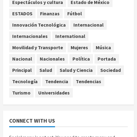
Espectáculos y cultura
Estado de México
Nacional
ESTADOS
Finanzas
Fútbol
Capturan en Zapopan a ciudadano
estadounidense buscado por
Innovación Tecnológica
Internacional
Interpol
Internacionales
International
4
agosto 7, 2026
Movilidad y Transporte
Mujeres
Música
Nacional
Portada
Detienen al exgobernador de
Nacional
Nacionales
Política
Portada
Guerrero Ángel Aguirre por
Principal
Salud
Salud y Ciencia
Sociedad
obstrucción en el caso Ayotzinapa
5
agosto 7, 2026
Tecnología
Tendencia
Tendencias
Turismo
Universidades
CONNECT WITH US