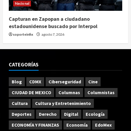
Nacional
Capturan en Zapopan a ciudadano
estadounidense buscado por Interpol
soporteinfix
agosto 7, 2026
CATEGORÍAS
Blog
CDMX
Ciberseguridad
Cine
CIUDAD DE MEXICO
Columnas
Columnistas
Cultura
Cultura y Entretenimiento
Deportes
Derecho
Digital
Ecología
ECONOMÍA Y FINANZAS
Economía
EdoMex