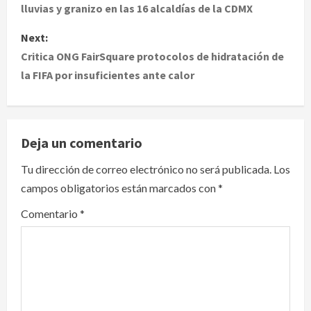
lluvias y granizo en las 16 alcaldías de la CDMX
s
Next:
t
Critica ONG FairSquare protocolos de hidratación de
la FIFA por insuficientes ante calor
n
a
v
Deja un comentario
i
Tu dirección de correo electrónico no será publicada.
Los
campos obligatorios están marcados con
*
g
Comentario
*
a
t
i