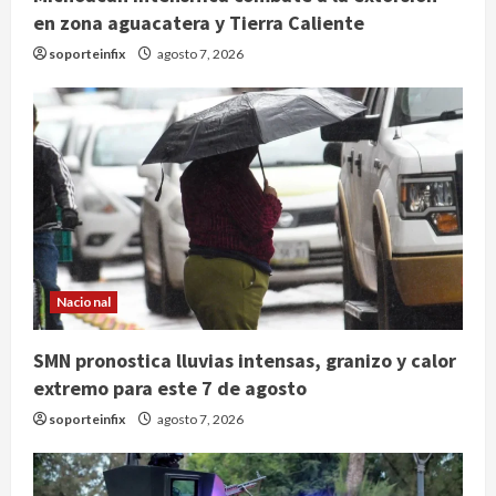
en zona aguacatera y Tierra Caliente
soporteinfix
agosto 7, 2026
Nacional
Nacional
SMN pronostica lluvias intensas,
granizo y calor extremo para este 7
SMN pronostica lluvias intensas, granizo y calor
de agosto
extremo para este 7 de agosto
2
agosto 7, 2026
soporteinfix
agosto 7, 2026
Internacional
Christopher Landau desmiente
artículo de Foreign Policy sobre