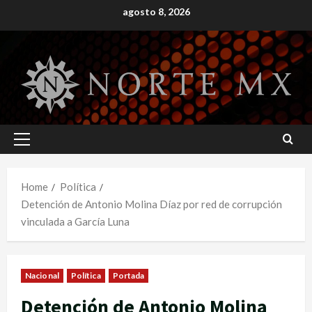
Skip
agosto 8, 2026
to
content
Primary
Menu
Home
Política
Detención de Antonio Molina Díaz por red de corrupción
vinculada a García Luna
Nacional
Política
Portada
Detención de Antonio Molina