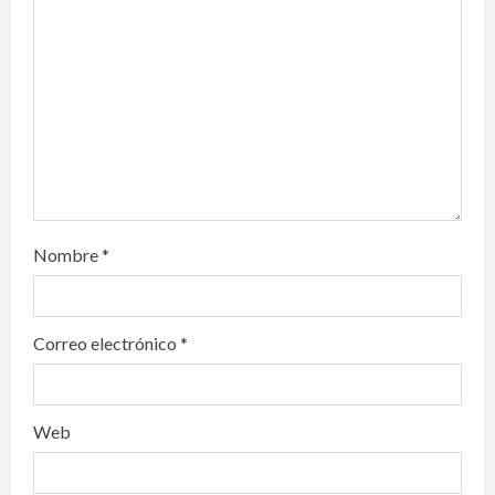
i
o
n
Nombre
*
Correo electrónico
*
Web