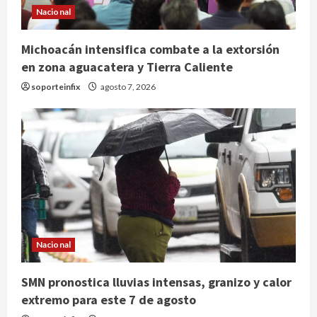
Nacional
Michoacán intensifica combate a la extorsión
en zona aguacatera y Tierra Caliente
soporteinfix
agosto 7, 2026
Nacional
México y Perú restablecen
relaciones diplomáticas tras cuatro
años de enfrentamientos
SMN pronostica lluvias intensas, granizo y calor
extremo para este 7 de agosto
agosto 8, 2026
2