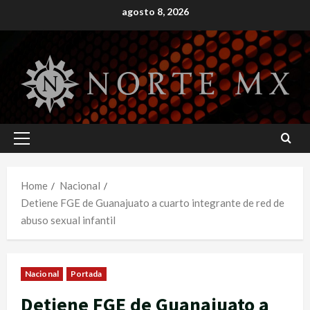
Skip
agosto 8, 2026
to
content
Primary
Menu
Home
Nacional
Detiene FGE de Guanajuato a cuarto integrante de red de
abuso sexual infantil
Nacional
Portada
Detiene FGE de Guanajuato a