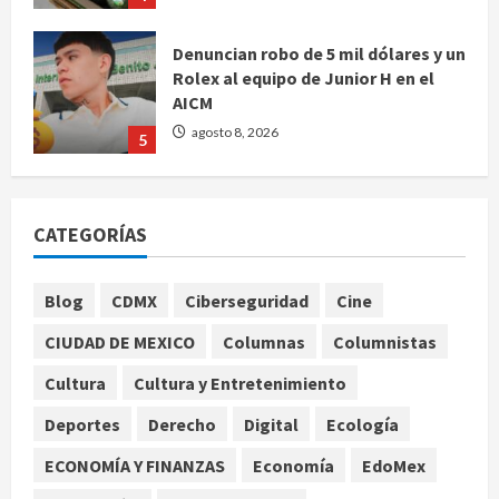
Denuncian robo de 5 mil dólares y un
Rolex al equipo de Junior H en el
AICM
agosto 8, 2026
5
EE. UU. reconoce apoyo de
Sheinbaum contra el narco pero
CATEGORÍAS
advierte que persisten desafíos
agosto 8, 2026
1
Blog
CDMX
Ciberseguridad
Cine
CIUDAD DE MEXICO
Columnas
Columnistas
México y Perú restablecen
relaciones diplomáticas tras cuatro
Cultura
Cultura y Entretenimiento
años de enfrentamientos
Deportes
Derecho
Digital
Ecología
agosto 8, 2026
2
ECONOMÍA Y FINANZAS
Economía
EdoMex
Declaran accidental la muerte de