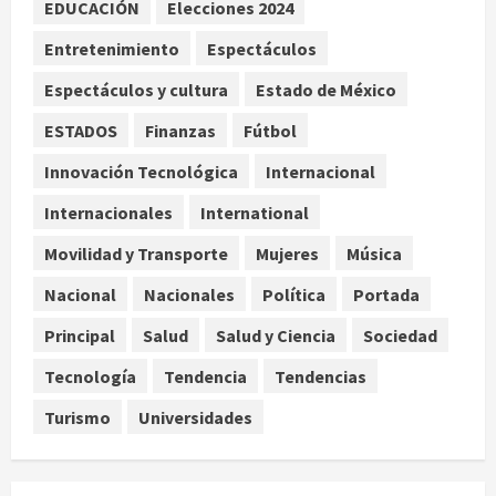
EDUCACIÓN
Elecciones 2024
Brandon Clarke por consumo de
heroína y cocaína
Entretenimiento
Espectáculos
agosto 8, 2026
3
Espectáculos y cultura
Estado de México
ESTADOS
Finanzas
Fútbol
Estados Unidos reanuda
parcialmente los envíos de
Innovación Tecnológica
Internacional
aguacate desde México
Internacionales
International
agosto 8, 2026
4
Movilidad y Transporte
Mujeres
Música
Denuncian robo de 5 mil dólares y un
Nacional
Nacionales
Política
Portada
Rolex al equipo de Junior H en el
AICM
Principal
Salud
Salud y Ciencia
Sociedad
agosto 8, 2026
5
Tecnología
Tendencia
Tendencias
Turismo
Universidades