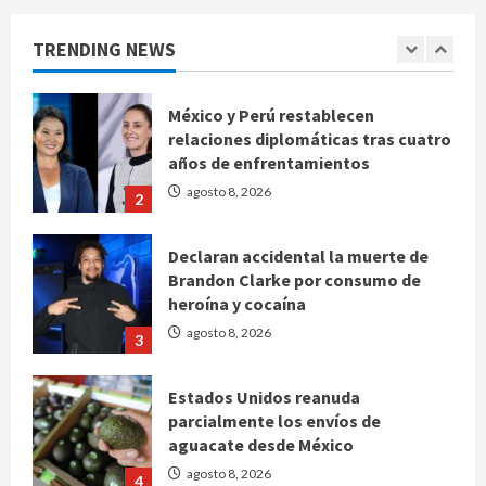
advierte que persisten desafíos
TRENDING NEWS
agosto 8, 2026
1
México y Perú restablecen
relaciones diplomáticas tras cuatro
años de enfrentamientos
agosto 8, 2026
2
Declaran accidental la muerte de
Brandon Clarke por consumo de
heroína y cocaína
agosto 8, 2026
3
Estados Unidos reanuda
parcialmente los envíos de
aguacate desde México
agosto 8, 2026
4