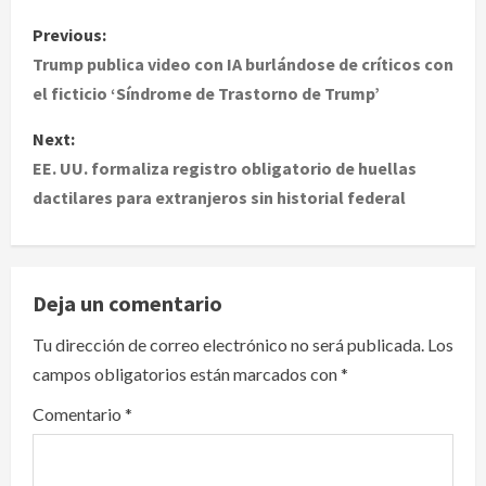
P
Previous:
o
Trump publica video con IA burlándose de críticos con
el ficticio ‘Síndrome de Trastorno de Trump’
s
Next:
t
EE. UU. formaliza registro obligatorio de huellas
dactilares para extranjeros sin historial federal
n
a
v
Deja un comentario
i
Tu dirección de correo electrónico no será publicada.
Los
campos obligatorios están marcados con
*
g
Comentario
*
a
t