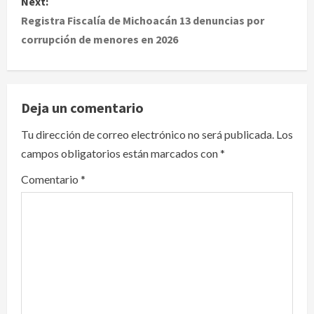
Next:
t
Registra Fiscalía de Michoacán 13 denuncias por
corrupción de menores en 2026
n
a
v
Deja un comentario
i
Tu dirección de correo electrónico no será publicada.
Los
campos obligatorios están marcados con
*
g
Comentario
*
a
t
i
o
n