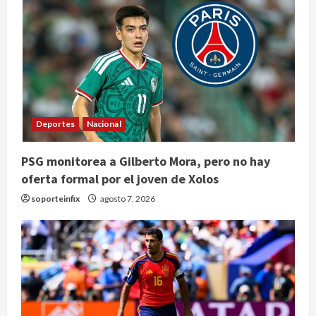
Deportes
Nacional
Nacional
PSG monitorea a Gilberto Mora, pero no hay
Lotería Nacional emite billete por
oferta formal por el joven de Xolos
centenario de la Asociación de
Scouts en México
soporteinfix
agosto 7, 2026
2
agosto 7, 2026
Internacional
Portada
Desplome de la IA arrastra a fondos
estrella de Wall Street
agosto 7, 2026
3