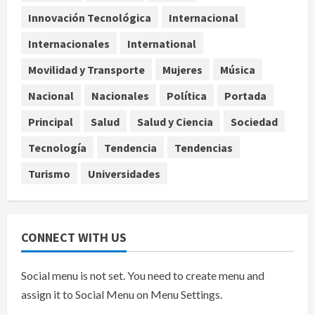
Estudio en Science vincula el
consumo de fruta ancestral con la
Innovación Tecnológica
Internacional
evolución del cerebro humano
Internacionales
International
4
agosto 7, 2026
Movilidad y Transporte
Mujeres
Música
Internacional
EE.UU. amplía revisión de redes
Nacional
Nacionales
Política
Portada
sociales para visados de periodistas
Principal
Salud
Salud y Ciencia
Sociedad
y ciertos ciudadanos de México y
Canadá
5
Tecnología
Tendencia
Tendencias
agosto 7, 2026
Turismo
Universidades
CONNECT WITH US
Social menu is not set. You need to create menu and
assign it to Social Menu on Menu Settings.