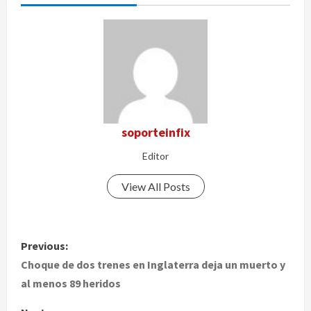
soporteinfix
Editor
View All Posts
P
Previous:
o
Choque de dos trenes en Inglaterra deja un muerto y
al menos 89 heridos
s