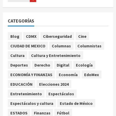
agosto 7, 2026
Nacional
Fallece Carlos Garfias Merlos,
CATEGORÍAS
arzobispo emérito de Morelia
agosto 7, 2026
1
Blog
CDMX
Ciberseguridad
Cine
Nacional
CIUDAD DE MEXICO
Columnas
Columnistas
Lotería Nacional emite billete por
centenario de la Asociación de
Cultura
Cultura y Entretenimiento
Scouts en México
Deportes
Derecho
Digital
Ecología
2
agosto 7, 2026
ECONOMÍA Y FINANZAS
Economía
EdoMex
Internacional
Portada
EDUCACIÓN
Elecciones 2024
Desplome de la IA arrastra a fondos
estrella de Wall Street
Entretenimiento
Espectáculos
agosto 7, 2026
3
Espectáculos y cultura
Estado de México
Internacional
ESTADOS
Finanzas
Fútbol