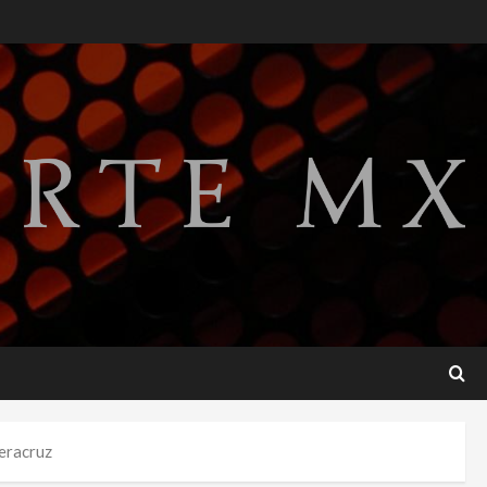
Publican artículo sobre
adaptar la vida social a la de
los hijos
agosto 6, 2026
2
Bacterias en el semen
también condicionan el éxito
del embarazo: estudio
cambia el foco al microbioma
3
seminal
agosto 6, 2026
¿Sería posible saber si una
inteligencia artificial tiene
consciencia?
agosto 6, 2026
4
Sheinbaum confirma que el
papa León XIV no visitará
Veracruz
México en su gira por América