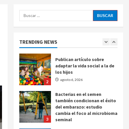
Latina
5
agosto 6, 2026
Buscar:
Bad Bunny enfrenta dos
demandas millonarias por
uso no consentido de voces
femeninas
TRENDING NEWS
1
agosto 6, 2026
Publican artículo sobre
adaptar la vida social a la de
los hijos
agosto 6, 2026
2
Bacterias en el semen
también condicionan el éxito
del embarazo: estudio
cambia el foco al microbioma
3
seminal
agosto 6, 2026