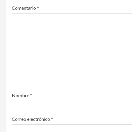
a
Comentario
*
v
i
g
a
t
i
o
Nombre
*
n
Correo electrónico
*