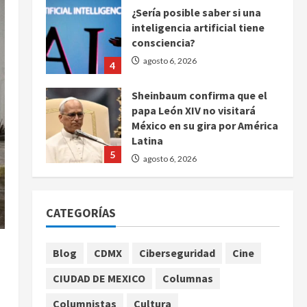
¿Sería posible saber si una
inteligencia artificial tiene
consciencia?
agosto 6, 2026
4
Sheinbaum confirma que el
papa León XIV no visitará
México en su gira por América
Latina
5
agosto 6, 2026
Bad Bunny enfrenta dos
demandas millonarias por
CATEGORÍAS
uso no consentido de voces
femeninas
1
agosto 6, 2026
Blog
CDMX
Ciberseguridad
Cine
CIUDAD DE MEXICO
Columnas
Publican artículo sobre
.
adaptar la vida social a la de
Columnistas
Cultura