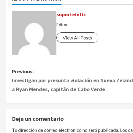
soporteinfix
Editor
View All Posts
P
Previous:
Investigan por presunta violación en Nueva Zelan
o
a Ryan Mendes, capitán de Cabo Verde
s
t
Deja un comentario
n
Tu dirección de correo electrónico no será publicada.
Los c