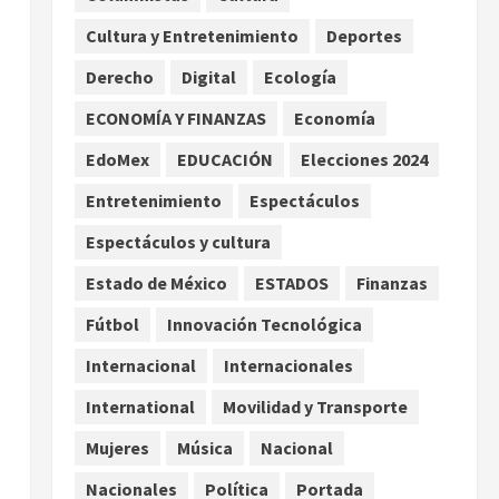
los hijos
Cultura y Entretenimiento
Deportes
agosto 6, 2026
2
Derecho
Digital
Ecología
Bacterias en el semen
también condicionan el éxito
ECONOMÍA Y FINANZAS
Economía
del embarazo: estudio
EdoMex
EDUCACIÓN
Elecciones 2024
cambia el foco al microbioma
3
seminal
Entretenimiento
Espectáculos
agosto 6, 2026
Espectáculos y cultura
¿Sería posible saber si una
inteligencia artificial tiene
Estado de México
ESTADOS
Finanzas
consciencia?
Fútbol
Innovación Tecnológica
agosto 6, 2026
4
Internacional
Internacionales
Sheinbaum confirma que el
papa León XIV no visitará
International
Movilidad y Transporte
México en su gira por América
Mujeres
Música
Nacional
Latina
5
agosto 6, 2026
Nacionales
Política
Portada