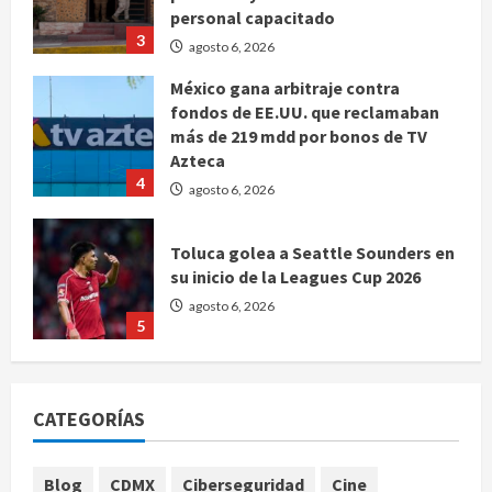
personal capacitado
3
agosto 6, 2026
México gana arbitraje contra
fondos de EE.UU. que reclamaban
más de 219 mdd por bonos de TV
Azteca
4
agosto 6, 2026
Toluca golea a Seattle Sounders en
su inicio de la Leagues Cup 2026
agosto 6, 2026
5
Sin información disponible sobre el
Aeropuerto Internacional de la
CATEGORÍAS
Ciudad de México
agosto 6, 2026
1
Blog
CDMX
Ciberseguridad
Cine