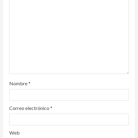
t
i
o
n
Nombre
*
Correo electrónico
*
Web