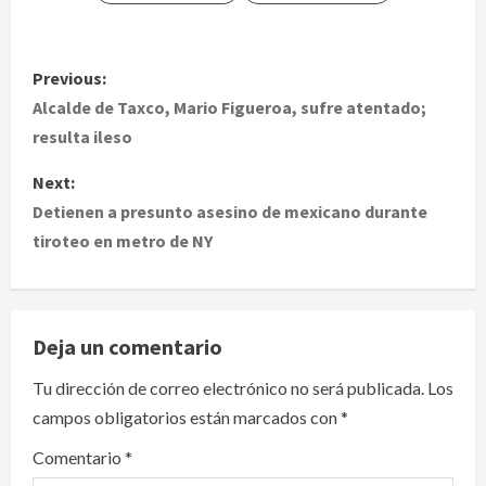
P
Previous:
o
Alcalde de Taxco, Mario Figueroa, sufre atentado;
resulta ileso
s
Next:
t
Detienen a presunto asesino de mexicano durante
tiroteo en metro de NY
n
a
v
Deja un comentario
i
Tu dirección de correo electrónico no será publicada.
Los
campos obligatorios están marcados con
*
g
Comentario
*
a