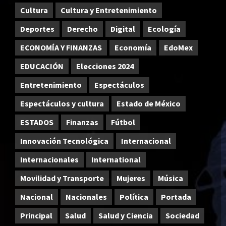
Cultura
Cultura y Entretenimiento
Deportes
Derecho
Digital
Ecología
ECONOMÍA Y FINANZAS
Economía
EdoMex
EDUCACIÓN
Elecciones 2024
Entretenimiento
Espectáculos
Espectáculos y cultura
Estado de México
ESTADOS
Finanzas
Fútbol
Innovación Tecnológica
Internacional
Internacionales
International
Movilidad y Transporte
Mujeres
Música
Nacional
Nacionales
Política
Portada
Principal
Salud
Salud y Ciencia
Sociedad