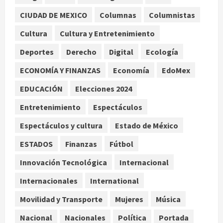
CIUDAD DE MEXICO
Columnas
Columnistas
SCJN avala obligación patronal de
dar casa y comida a jornaleros
Cultura
Cultura y Entretenimiento
agrícolas
Deportes
Derecho
Digital
Ecología
agosto 6, 2026
2
ECONOMÍA Y FINANZAS
Economía
EdoMex
Turista muere ahogado en alberca
de hotel en Acapulco; familiares
EDUCACIÓN
Elecciones 2024
pidieron ayuda ante falta de
Entretenimiento
Espectáculos
personal capacitado
3
agosto 6, 2026
Espectáculos y cultura
Estado de México
México gana arbitraje contra
ESTADOS
Finanzas
Fútbol
fondos de EE.UU. que reclamaban
Innovación Tecnológica
Internacional
más de 219 mdd por bonos de TV
Azteca
Internacionales
International
4
agosto 6, 2026
Movilidad y Transporte
Mujeres
Música
Toluca golea a Seattle Sounders en
Nacional
Nacionales
Política
Portada