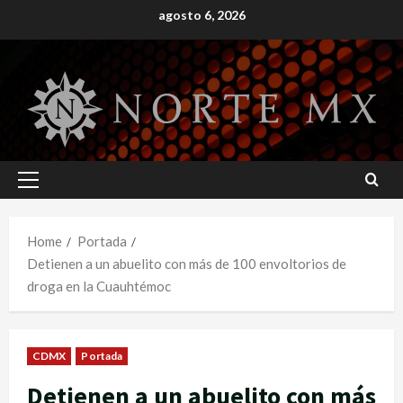
Skip
agosto 6, 2026
to
content
Primary
Menu
Home
Portada
Detienen a un abuelito con más de 100 envoltorios de
droga en la Cuauhtémoc
CDMX
Portada
Detienen a un abuelito con más