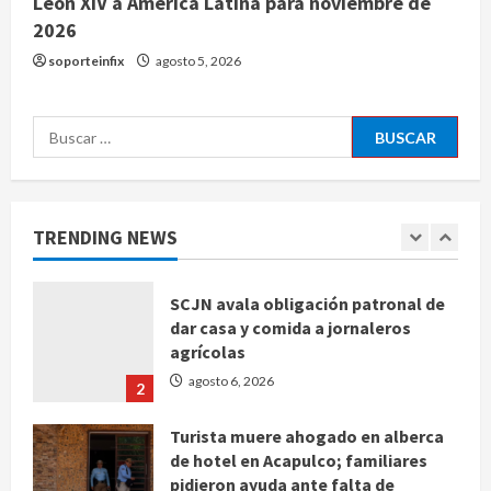
León XIV a América Latina para noviembre de
2026
Toluca golea a Seattle Sounders en
su inicio de la Leagues Cup 2026
soporteinfix
agosto 5, 2026
agosto 6, 2026
5
Buscar:
Sin información disponible sobre el
Aeropuerto Internacional de la
Ciudad de México
TRENDING NEWS
agosto 6, 2026
1
SCJN avala obligación patronal de
dar casa y comida a jornaleros
agrícolas
agosto 6, 2026
2
Turista muere ahogado en alberca
de hotel en Acapulco; familiares
pidieron ayuda ante falta de