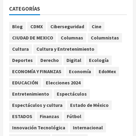
Fallece Carlos Garfias Merlos,
CATEGORÍAS
arzobispo emérito de Morelia
agosto 7, 2026
1
Blog
CDMX
Ciberseguridad
Cine
Nacional
CIUDAD DE MEXICO
Columnas
Columnistas
Lotería Nacional emite billete por
centenario de la Asociación de
Cultura
Cultura y Entretenimiento
Scouts en México
Deportes
Derecho
Digital
Ecología
2
agosto 7, 2026
ECONOMÍA Y FINANZAS
Economía
EdoMex
Internacional
Portada
EDUCACIÓN
Elecciones 2024
Desplome de la IA arrastra a fondos
estrella de Wall Street
Entretenimiento
Espectáculos
agosto 7, 2026
3
Espectáculos y cultura
Estado de México
Internacional
ESTADOS
Finanzas
Fútbol
Estudio en Science vincula el
consumo de fruta ancestral con la
Innovación Tecnológica
Internacional
evolución del cerebro humano