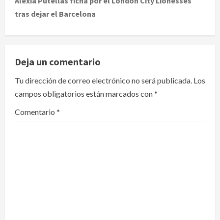
Alexia Putellas ficha por el London City Lionesses
tras dejar el Barcelona
n
a
v
Deja un comentario
i
Tu dirección de correo electrónico no será publicada.
Los
campos obligatorios están marcados con
*
g
Comentario
*
a
t
i
o
n