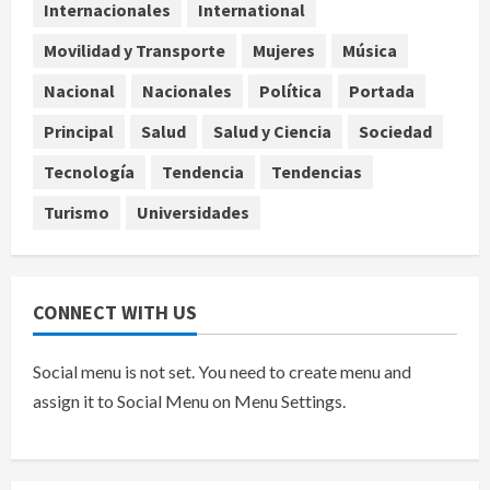
Internacionales
International
4
agosto 7, 2026
Movilidad y Transporte
Mujeres
Música
Internacional
EE.UU. amplía revisión de redes
Nacional
Nacionales
Política
Portada
sociales para visados de periodistas
Principal
Salud
Salud y Ciencia
Sociedad
y ciertos ciudadanos de México y
Canadá
5
Tecnología
Tendencia
Tendencias
agosto 7, 2026
Turismo
Universidades
CONNECT WITH US
Social menu is not set. You need to create menu and
assign it to Social Menu on Menu Settings.