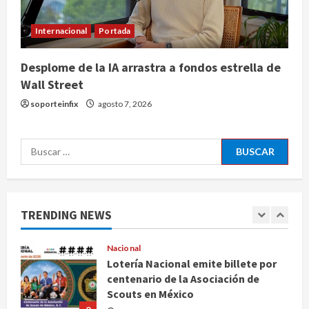
consumo de fruta ancestral con la
evolución del cerebro humano
Internacional
Portada
4
agosto 7, 2026
Desplome de la IA arrastra a fondos estrella de
Internacional
Wall Street
EE.UU. amplía revisión de redes
sociales para visados de periodistas
soporteinfix
agosto 7, 2026
y ciertos ciudadanos de México y
Canadá
5
Buscar:
agosto 7, 2026
Nacional
Fallece Carlos Garfias Merlos,
arzobispo emérito de Morelia
TRENDING NEWS
agosto 7, 2026
1
Nacional
Lotería Nacional emite billete por
centenario de la Asociación de
Scouts en México