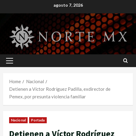
Skip
agosto 7, 2026
to
content
Primary
Menu
Home
Nacional
Detienen a Víctor Rodríguez Padilla, exdirector de
Pemex, por presunta violencia familiar
Nacional
Portada
Detienen a Víctor Rodríguez