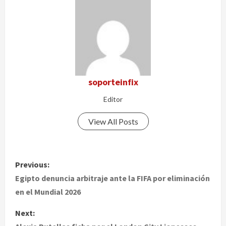
soporteinfix
Editor
View All Posts
P
Previous:
o
Egipto denuncia arbitraje ante la FIFA por eliminación
en el Mundial 2026
s
Next:
t