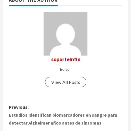
soporteinfix
Editor
View All Posts
P
Previous:
o
Estudios identifican biomarcadores en sangre para
detectar Alzheimer años antes de síntomas
s