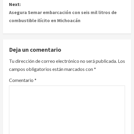
Next:
t
Asegura Semar embarcación con seis mil litros de
combustible ilícito en Michoacán
n
a
v
Deja un comentario
i
Tu dirección de correo electrónico no será publicada.
Los
campos obligatorios están marcados con
*
g
Comentario
*
a
t
i
o