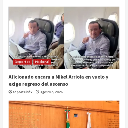
Deportes
Nacional
Internacional
Perez Hilton es hospitalizado tras
Aficionado encara a Mikel Arriola en vuelo y
autolesionarse en vivo por TikTok
en Miami
exige regreso del ascenso
2
agosto 6, 2026
soporteinfix
agosto 6, 2026
Deportes
Nacional
Aficionado encara a Mikel Arriola en
vuelo y exige regreso del ascenso
agosto 6, 2026
3