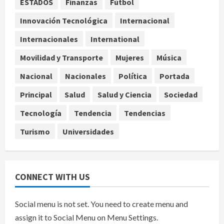
ESTADOS
Finanzas
Fútbol
Sectores obrero y empresarial
piden al IMSS nuevo hospital en
Innovación Tecnológica
Internacional
Guanajuato
Internacionales
International
4
agosto 6, 2026
Movilidad y Transporte
Mujeres
Música
Nacional
Falla en sistema Booster de El
Nacional
Nacionales
Política
Portada
Carrizo deja sin agua a 147 colonias
Principal
Salud
Salud y Ciencia
Sociedad
de Tijuana
5
agosto 6, 2026
Tecnología
Tendencia
Tendencias
Turismo
Universidades
CONNECT WITH US
Social menu is not set. You need to create menu and
assign it to Social Menu on Menu Settings.