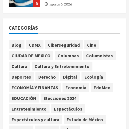
5
agosto 6, 2026
Nacional
Detienen a persona por intentar
CATEGORÍAS
cobrar cheque falso de 420,000
pesos en CDMX
1
agosto 6, 2026
Blog
CDMX
Ciberseguridad
Cine
Internacional
CIUDAD DE MEXICO
Columnas
Columnistas
Perez Hilton es hospitalizado tras
autolesionarse en vivo por TikTok
Cultura
Cultura y Entretenimiento
en Miami
Deportes
Derecho
Digital
Ecología
2
agosto 6, 2026
ECONOMÍA Y FINANZAS
Economía
EdoMex
Deportes
Nacional
EDUCACIÓN
Elecciones 2024
Aficionado encara a Mikel Arriola en
vuelo y exige regreso del ascenso
Entretenimiento
Espectáculos
agosto 6, 2026
3
Espectáculos y cultura
Estado de México
Nacional
Salud