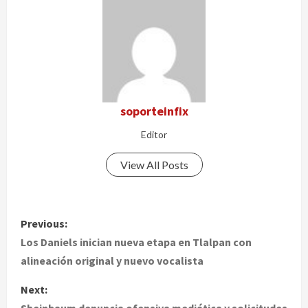
soporteinfix
Editor
View All Posts
P
Previous:
o
Los Daniels inician nueva etapa en Tlalpan con
alineación original y nuevo vocalista
s
Next:
t
Sheinbaum denuncia ofensiva mediática y solicitudes