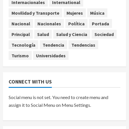
Internacionales
International
Ángela Buitrago señala videos
Movilidad y Transporte
Mujeres
Música
ocultados en el caso Ayotzinapa
Nacional
Nacionales
Política
Portada
agosto 7, 2026
5
Principal
Salud
Salud y Ciencia
Sociedad
Tecnología
Tendencia
Tendencias
Turismo
Universidades
CONNECT WITH US
Social menu is not set. You need to create menu and
assign it to Social Menu on Menu Settings.