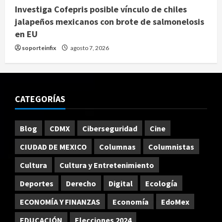
Investiga Cofepris posible vínculo de chiles
jalapeños mexicanos con brote de salmonelosis
en EU
soporteinfix
agosto 7, 2026
CATEGORÍAS
Blog
CDMX
Ciberseguridad
Cine
CIUDAD DE MEXICO
Columnas
Columnistas
Cultura
Cultura y Entretenimiento
Deportes
Derecho
Digital
Ecología
ECONOMÍA Y FINANZAS
Economía
EdoMex
EDUCACIÓN
Elecciones 2024