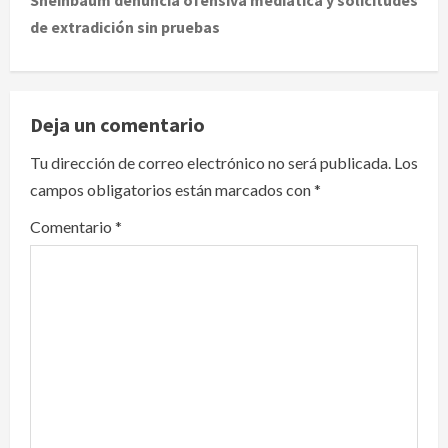
de extradición sin pruebas
n
a
v
Deja un comentario
i
Tu dirección de correo electrónico no será publicada.
Los
campos obligatorios están marcados con
*
g
Comentario
*
a
t
i
o
n