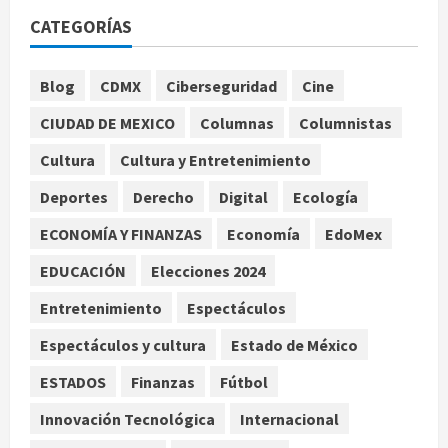
de la Leagues Cup 2026
CATEGORÍAS
agosto 7, 2026
1
Blog
CDMX
Ciberseguridad
Cine
Colombia despide al gobierno de
Gustavo Petro tras cuatro años de
CIUDAD DE MEXICO
Columnas
Columnistas
promesas de cambio
agosto 7, 2026
Cultura
Cultura y Entretenimiento
2
Deportes
Derecho
Digital
Ecología
Hijos de presidentes bajo escrutinio
ECONOMÍA Y FINANZAS
Economía
EdoMex
institucional en Brasil, Guinea
Ecuatorial, Angola y EE.UU.
EDUCACIÓN
Elecciones 2024
agosto 7, 2026
3
Entretenimiento
Espectáculos
Espectáculos y cultura
Estado de México
Investiga Cofepris posible vínculo
de chiles jalapeños mexicanos con
ESTADOS
Finanzas
Fútbol
brote de salmonelosis en EU
Innovación Tecnológica
Internacional
agosto 7, 2026
4