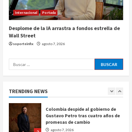
agosto 7, 2026
4
Internacional
Portada
Ángela Buitrago señala videos
Desplome de la IA arrastra a fondos estrella de
ocultados en el caso Ayotzinapa
Wall Street
agosto 7, 2026
5
soporteinfix
agosto 7, 2026
Charlotte FC vs Atlas: Fecha,
Buscar:
horario y canal para ver el partido
de la Leagues Cup 2026
agosto 7, 2026
1
TRENDING NEWS
Colombia despide al gobierno de
Gustavo Petro tras cuatro años de
promesas de cambio
agosto 7, 2026
2