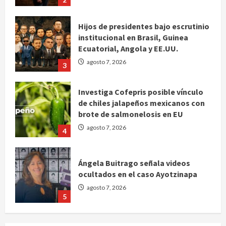
Hijos de presidentes bajo escrutinio
institucional en Brasil, Guinea
Ecuatorial, Angola y EE.UU.
agosto 7, 2026
3
Investiga Cofepris posible vínculo
de chiles jalapeños mexicanos con
brote de salmonelosis en EU
agosto 7, 2026
4
Ángela Buitrago señala videos
ocultados en el caso Ayotzinapa
agosto 7, 2026
5
Charlotte FC vs Atlas: Fecha,
horario y canal para ver el partido